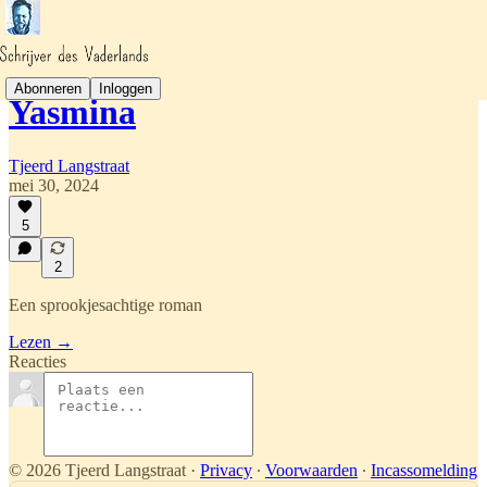
Abonneren
Inloggen
Yasmina
Tjeerd Langstraat
mei 30, 2024
5
2
Een sprookjesachtige roman
Lezen →
Reacties
© 2026 Tjeerd Langstraat
·
Privacy
∙
Voorwaarden
∙
Incassomelding