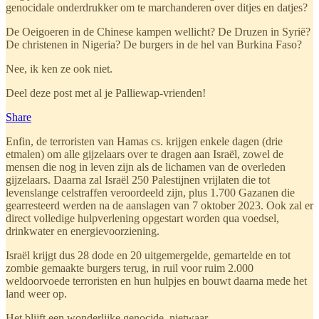
genocidale onderdrukker om te marchanderen over ditjes en datjes?
De Oeigoeren in de Chinese kampen wellicht? De Druzen in Syrië?
De christenen in Nigeria? De burgers in de hel van Burkina Faso?
Nee, ik ken ze ook niet.
Deel deze post met al je Palliewap-vrienden!
Share
Enfin, de terroristen van Hamas cs. krijgen enkele dagen (drie
etmalen) om alle gijzelaars over te dragen aan Israël, zowel de
mensen die nog in leven zijn als de lichamen van de overleden
gijzelaars. Daarna zal Israël 250 Palestijnen vrijlaten die tot
levenslange celstraffen veroordeeld zijn, plus 1.700 Gazanen die
gearresteerd werden na de aanslagen van 7 oktober 2023. Ook zal er
direct volledige hulpverlening opgestart worden qua voedsel,
drinkwater en energievoorziening.
Israël krijgt dus 28 dode en 20 uitgemergelde, gemartelde en tot
zombie gemaakte burgers terug, in ruil voor ruim 2.000
weldoorvoede terroristen en hun hulpjes en bouwt daarna mede het
land weer op.
Het blijft een wonderlijke genocide, nietwaar.