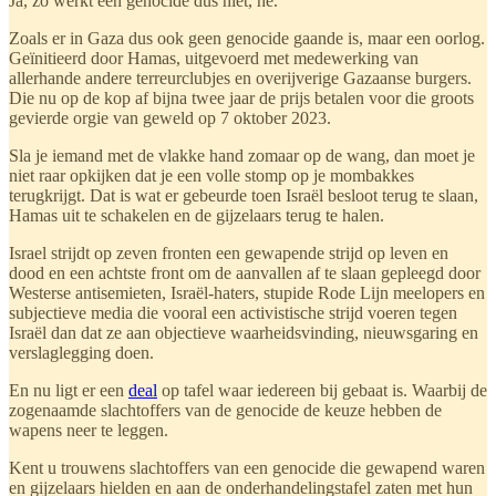
Ja, zo werkt een genocide dus niet, hè.
Zoals er in Gaza dus ook geen genocide gaande is, maar een oorlog.
Geïnitieerd door Hamas, uitgevoerd met medewerking van
allerhande andere terreurclubjes en overijverige Gazaanse burgers.
Die nu op de kop af bijna twee jaar de prijs betalen voor die groots
gevierde orgie van geweld op 7 oktober 2023.
Sla je iemand met de vlakke hand zomaar op de wang, dan moet je
niet raar opkijken dat je een volle stomp op je mombakkes
terugkrijgt. Dat is wat er gebeurde toen Israël besloot terug te slaan,
Hamas uit te schakelen en de gijzelaars terug te halen.
Israel strijdt op zeven fronten een gewapende strijd op leven en
dood en een achtste front om de aanvallen af te slaan gepleegd door
Westerse antisemieten, Israël-haters, stupide Rode Lijn meelopers en
subjectieve media die vooral een activistische strijd voeren tegen
Israël dan dat ze aan objectieve waarheidsvinding, nieuwsgaring en
verslaglegging doen.
En nu ligt er een
deal
op tafel waar iedereen bij gebaat is. Waarbij de
zogenaamde slachtoffers van de genocide de keuze hebben de
wapens neer te leggen.
Kent u trouwens slachtoffers van een genocide die gewapend waren
en gijzelaars hielden en aan de onderhandelingstafel zaten met hun