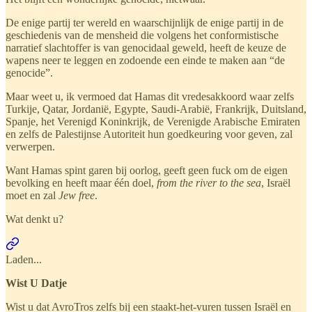
De enige partij ter wereld en waarschijnlijk de enige partij in de
geschiedenis van de mensheid die volgens het conformistische
narratief slachtoffer is van genocidaal geweld, heeft de keuze de
wapens neer te leggen en zodoende een einde te maken aan “de
genocide”.
Maar weet u, ik vermoed dat Hamas dit vredesakkoord waar zelfs
Turkije, Qatar, Jordanië, Egypte, Saudi-Arabië, Frankrijk, Duitsland,
Spanje, het Verenigd Koninkrijk, de Verenigde Arabische Emiraten
en zelfs de Palestijnse Autoriteit hun goedkeuring voor geven, zal
verwerpen.
Want Hamas spint garen bij oorlog, geeft geen fuck om de eigen
bevolking en heeft maar één doel,
from the river to the sea
, Israël
moet en zal
Jew free
.
Wat denkt u?
Laden...
Wist U Datje
Wist u dat AvroTros zelfs bij een staakt-het-vuren tussen Israël en