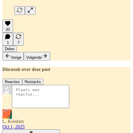
20
1
7
Delen
Vorige
Volgende
Discussie over deze post
Reacties
Restacks
L. Koedam
Oct 1, 2025