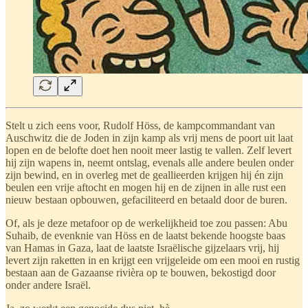
Stelt u zich eens voor, Rudolf Höss, de kampcommandant van
Auschwitz die de Joden in zijn kamp als vrij mens de poort uit laat
lopen en de belofte doet hen nooit meer lastig te vallen. Zelf levert
hij zijn wapens in, neemt ontslag, evenals alle andere beulen onder
zijn bewind, en in overleg met de geallieerden krijgen hij én zijn
beulen een vrije aftocht en mogen hij en de zijnen in alle rust een
nieuw bestaan opbouwen, gefaciliteerd en betaald door de buren.
Of, als je deze metafoor op de werkelijkheid toe zou passen: Abu
Suhaib, de evenknie van Höss en de laatst bekende hoogste baas
van Hamas in Gaza, laat de laatste Israëlische gijzelaars vrij, hij
levert zijn raketten in en krijgt een vrijgeleide om een mooi en rustig
bestaan aan de Gazaanse rivièra op te bouwen, bekostigd door
onder andere Israël.