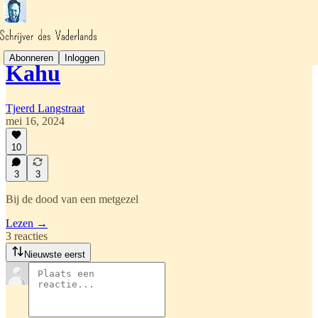
Abonneren
Inloggen
Kahu
Tjeerd Langstraat
mei 16, 2024
10
3
3
Bij de dood van een metgezel
Lezen →
3 reacties
Nieuwste eerst