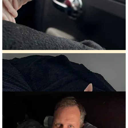
knuffelen.
Ik wil dat lekkere koppie tegen mijn kin voelen. Ik wil die kale rug
aaien. Ik wil dat hij een roodverbrande kop heeft van het te lang in
de zon liggen. Ik wil dat hij pissig wordt op Brammie omdat die
hem weer eens loopt uit te dagen. Ik wil dat rare, schorre mauwtje
van hem horen. Ik wil dat hij op bed springt en ‘buikie-buikie’ komt
liggen: blote buik op blote buik. Lekkerste wat er is.
Ik wil dat Abel leeft. Voor altijd.