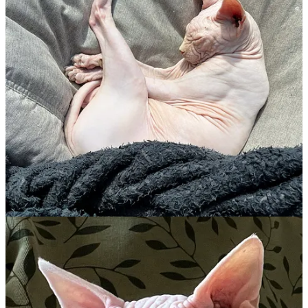
nuchtere mensen vinden, doen we er toch nog een stickie en een
paar koffiebonen bij. Pure symboliek, maar voor onze lieve oude
man zetten we al onze nuchterheid opzij.
We rijden naar het bos op twintig minuten rijden van huis. Het is
nog net niet aan het schemeren, het is er prachtig. Statige lanen,
wilde stukken bos, afgewisseld met hertenveldjes en stukken heide.
Op een mooi stuk gaan we van het pad af en even verderop schijnen
de laatste zonnestralen op een jonge den. Het mos glinstert in de
avondzon. Dat is de plek, dat moge duidelijk zijn.
Ik begin een kuil te graven. Trek het mos voorzichtig weg om later
weer terug te kunnen leggen. Wanneer de kuil diep genoeg is, kijken
we nog eenmaal in de doos. Nog eenmaal zijn lieve koppie
aanraken. Nog een keer die heerlijke geur van hem ruiken. Nog een
laatste keer hem in zijn favoriete dekentje zien liggen.
‘s Morgens was hij er nog. ‘s Avonds ligt hij een koud, donker bos.
Dat idee is zo verschrikkelijk. Ook hier weer dat gevoel van
hoogverraad. Mijn lieve vriend, die zo hield van de zon en de
warmte, ligt nu in de koude, natte grond onder een berg aarde en
mos.
Ik twijfel zelfs even of hij wel echt dood is. Dat hij alleen in een
diepe coma is gebracht en dan wakker wordt in die doos, onder de
grond, in dat bos. De mooie rooie stelt me gerust. Maar helemaal