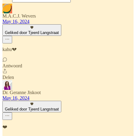
M.A.C.J. Wevers
May 16, 2024
Geliked door Tjeerd Langstraat
kahu💔
Antwoord
Delen
Dr. Geranne Jiskoot
May 16, 2024
Geliked door Tjeerd Langstraat
❤️