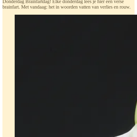
Donderdag Brainfartdag! Elke donderdag lees je hier een verse
brainfart. Met vandaag: het in woorden vatten van verlies en rouw.