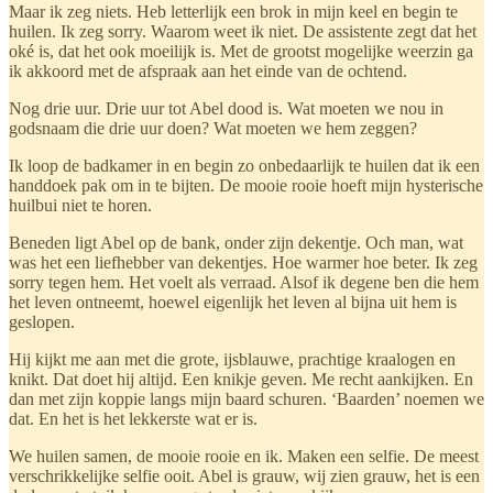
Maar ik zeg niets. Heb letterlijk een brok in mijn keel en begin te
huilen. Ik zeg sorry. Waarom weet ik niet. De assistente zegt dat het
oké is, dat het ook moeilijk is. Met de grootst mogelijke weerzin ga
ik akkoord met de afspraak aan het einde van de ochtend.
Nog drie uur. Drie uur tot Abel dood is. Wat moeten we nou in
godsnaam die drie uur doen? Wat moeten we hem zeggen?
Ik loop de badkamer in en begin zo onbedaarlijk te huilen dat ik een
handdoek pak om in te bijten. De mooie rooie hoeft mijn hysterische
huilbui niet te horen.
Beneden ligt Abel op de bank, onder zijn dekentje. Och man, wat
was het een liefhebber van dekentjes. Hoe warmer hoe beter. Ik zeg
sorry tegen hem. Het voelt als verraad. Alsof ik degene ben die hem
het leven ontneemt, hoewel eigenlijk het leven al bijna uit hem is
geslopen.
Hij kijkt me aan met die grote, ijsblauwe, prachtige kraalogen en
knikt. Dat doet hij altijd. Een knikje geven. Me recht aankijken. En
dan met zijn koppie langs mijn baard schuren. ‘Baarden’ noemen we
dat. En het is het lekkerste wat er is.
We huilen samen, de mooie rooie en ik. Maken een selfie. De meest
verschrikkelijke selfie ooit. Abel is grauw, wij zien grauw, het is een