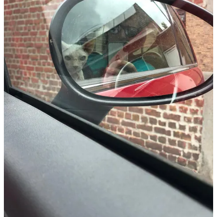
kijkt me aan. Ik hou mezelf maar voor dat hij tot het laatste moment
niet wist wat er ging gebeuren.
Over het algemeen vind ik mensen de meest vervelende diersoort.
Mijn dierenvrienden geven me meer voldoening en
ongecompliceerde liefde. Ze geven me blind vertrouwen. Het zijn
vriendschappen die dieper gaan dan sommige vriendschappen met
mensen.
Zo heb ik met Brammie hele conversaties. Alsof je een Chinees en
een Nederlander tegen elkaar hoort praten. Qua taal is het totaal
verschillend, maar de communicatie is universeel. We begrijpen
elkaar, ondanks dat we elkaars woorden niet verstaan.
Er wordt aangebeld, de mooie rooie gaat open doen. Mijn laatste
seconden alleen met mijn lieve, oude man. Ik kan me niet herinneren
wat ik hem nog heb gezegd. Of ik überhaupt nog iets heb gezegd.
Misschien waren de laatste seconden samen er een paar van stilte.
Van berustende genegenheid. Een onuitgesproken afscheid.
De dierenarts komt binnen. Groet me. Stelt wat vragen en
onderzoekt Abel nog voor een laatste keer. Maar het vonnis is
definitief. Terwijl zij zich gereedmaakt, probeer ik niet hysterisch te
gaan huilen. Dat hysterische heb ik twee keer eerder gehad bij
mensen van wie ik heel veel hield stierven. Een oerverdriet, het