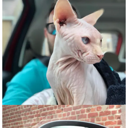
Kussen dat lieve koppie. Zeggen dat het goed is zo, meer voor
onszelf dan voor hem. Hij is op, het is zo snel gegaan. Af en toe is
hij benauwd. Hij redt het niet meer naar de wc. We huilen.
We noemden hem altijd het zorgenkindje, terwijl er nooit iets mis
was met hem. Tot hij afgelopen december een soort toeval had. Het
leek alsof hij verschrikkelijke pijnen had, slaakte een lage monotone
klaagzang uit. Hartverscheurend om te zien en te horen. Kon hij
maar zeggen wat hij voelde, wat er mis was.
De drie maanden die volgden leek het beter te gaan. Nog twee keer
had hij zo’n aanval, maar het leek steeds langer weg te blijven. De
dierenarts kon niets vinden. Ik ben eind januari naar Mallnitz
gegaan, met lood in de schoenen. Maar het ging goed, dus het kon.
Het zijn twee weken die ik nooit meer terug krijg. Twee weken
waarin ik nog van hem had kunnen genieten. Ik ben eerder
teruggekomen, want het voelde niet goed. Goddank ben ik eerder
teruggekomen.
Brammie is heel rustig. Zit naast zijn grote broer. Snuffelt wat aan
hem. Is anders altijd enorm druk en speels en voert het hoogste
woord. Hij is stil nu.
Op een zeker moment rijdt het busje van de dierenarts voorbij. Dat
was het dan. Abel ligt op mijn borst, daar lag hij altijd het liefst. Hij