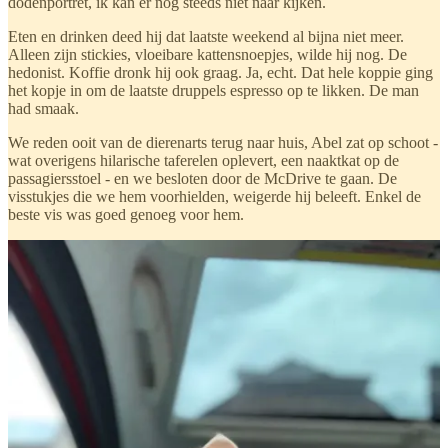
dodenportret, ik kan er nog steeds niet naar kijken.
Eten en drinken deed hij dat laatste weekend al bijna niet meer.
Alleen zijn stickies, vloeibare kattensnoepjes, wilde hij nog. De
hedonist. Koffie dronk hij ook graag. Ja, echt. Dat hele koppie ging
het kopje in om de laatste druppels espresso op te likken. De man
had smaak.
We reden ooit van de dierenarts terug naar huis, Abel zat op schoot -
wat overigens hilarische taferelen oplevert, een naaktkat op de
passagiersstoel - en we besloten door de McDrive te gaan. De
visstukjes die we hem voorhielden, weigerde hij beleeft. Enkel de
beste vis was goed genoeg voor hem.
De tijd tikt tergend traag weg, anderzijds komt dat vermaledijde
einde van de ochtend steeds sneller dichterbij. Die laatste uren gaan
er nog wat stickies doorheen en sloten koffie. We knuffelen hem.