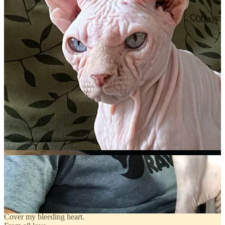
gerust ben ik er niet op.
In het Hawaïaans hebben ze een woord voor de mens en zijn
dierenvriend:
kahu
. Het woord heeft diverse betekenissen, maar
specifiek waar het om huisdieren gaat, betekent het vrij vertaald
metgezel, kameraad, beschermer of geëerde verzorger. Het wordt
gebruikt om te verwijzen naar iemand die een huisdier heeft, in
plaats van de term baas of eigenaar te gebruiken. Kahu heeft een
diepe spirituele betekenis, omdat het impliceert dat de persoon en het
dier op spiritueel niveau met elkaar verbonden zijn.
Abel was mijn kahu, en ik de zijne.
Mijn lieve
angel face
.
God, wat mis ik je…
Gedeelde smart is nog steeds smart.
Share
Does it ever get better than the good stuff?
When it's all love.
Baby, you got away, a million miles away.
Cover my bleeding heart.