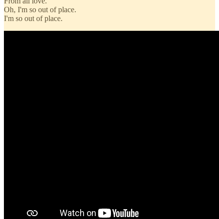
From all love.
Oh, I'm so out of place.
I'm so out of place.