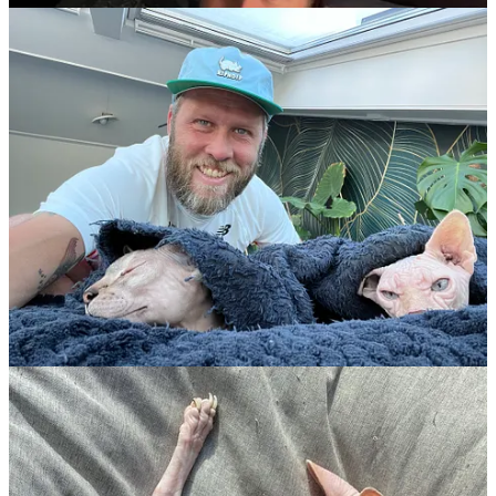
Wanneer de mooie rooie met de dierenarts naar de gang loopt, hou
ik het niet meer. Die oerhuil komt eruit. Ik kan er niets aan doen. Wil
er niets aan doen. Ik blijf zeker een halfuur op de bank zitten met
Abel op mijn borst. Het lijkt of hij slaapt. Maar zijn koppie wordt al
snel koud.
Wanneer we hem eindelijk op zijn andere kleedje leggen, komt
Brammie naast hem zitten. Hij snuft wat. Geeft hem een lik over zijn
koppie en blijft een tijd zo naast hem zitten. Het is prachtig en
verschrikkelijk tegelijk.
Zo blijven we een paar uur in huis. Maar we moeten de volgende
stap zetten. Ook weer zo snel. Hij moet begraven worden. Op een
mooie plek, die voor ons iets betekent. Het wordt het bos bij Bergen
op Zoom. We leggen Abeltje op zijn favoriete dekentje. Leggen hem
voorzichtig in een doos en dekken hem toe. Hoewel we onszelf vrij