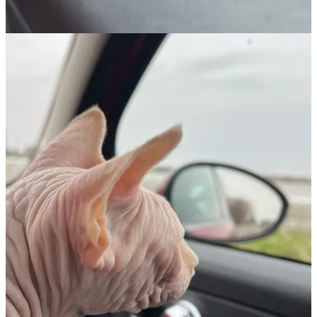
komt van ver, van diep, het is lelijk en het is bijna niet te houden.
Met een prik in de buik zou het gedaan moeten zijn. De mooie rooie
gaat achter me zitten, zodat ze zo dicht mogelijk bij Abeltje is. De
dierenarts voelt aan zijn buikje en zet de prik. Hij geeft geen kik,
kijkt alleen even op, kijkt een keer naar links, dan naar rechts en
gaat dan weer liggen.
Ik blijf hem aaien over zijn ruggetje, trek het dekentje nog wat
hoger. Ik wil niet dat hij het nog koud krijgt. Langzaam zijgt zijn
koppie op mijn borst. Zijn ademhaling gaat steeds langzamer, zijn
ogen sluiten zich. De dierenarts voelt of zijn hart nog klopt. Af en
toe heeft hij nog een soort stuiptrekking, maar het gaat eigenlijk heel
gemoedelijk. Het zal niet langer dan vijf minuten geduurd hebben.
En dan spreekt ze de woorden uit die je niet wil horen.
‘Hij is overleden.’
Ik wil dat ze weggaat. Ik wil schreeuwen. Ik wil dingen kapot
smijten. Ik wil huilen, ik wil zo onbedaarlijk huilen. Ik wil vooral
dat Abeltje niet dood is. Hij moet koffie drinken. Stickies naar
binnen slurpen. Hij moet de trap oprennen om bovenaan de trap mij
te roepen om naar zolder te gaan, waar het altijd zo lekker warm is.
Dat hij om de paar traptreden omkijkt om te zien of ik wel echt
achter hem aankom. En dat we op zolder op de bank ploffen en