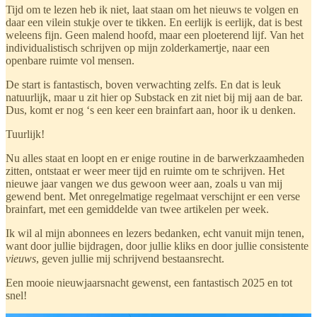
Tijd om te lezen heb ik niet, laat staan om het nieuws te volgen en
daar een vilein stukje over te tikken. En eerlijk is eerlijk, dat is best
weleens fijn. Geen malend hoofd, maar een ploeterend lijf. Van het
individualistisch schrijven op mijn zolderkamertje, naar een
openbare ruimte vol mensen.
De start is fantastisch, boven verwachting zelfs. En dat is leuk
natuurlijk, maar u zit hier op Substack en zit niet bij mij aan de bar.
Dus, komt er nog ‘s een keer een brainfart aan, hoor ik u denken.
Tuurlijk!
Nu alles staat en loopt en er enige routine in de barwerkzaamheden
zitten, ontstaat er weer meer tijd en ruimte om te schrijven. Het
nieuwe jaar vangen we dus gewoon weer aan, zoals u van mij
gewend bent. Met onregelmatige regelmaat verschijnt er een verse
brainfart, met een gemiddelde van twee artikelen per week.
Ik wil al mijn abonnees en lezers bedanken, echt vanuit mijn tenen,
want door jullie bijdragen, door jullie kliks en door jullie consistente
vieuws
, geven jullie mij schrijvend bestaansrecht.
Een mooie nieuwjaarsnacht gewenst, een fantastisch 2025 en tot
snel!