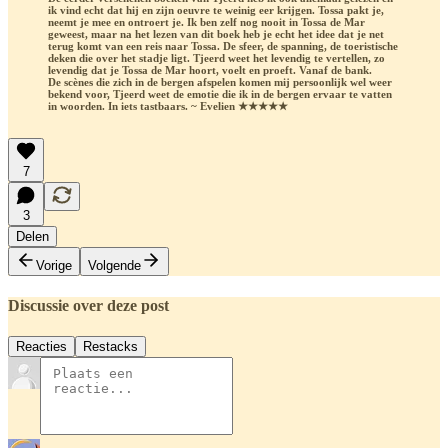
ik vind echt dat hij en zijn oeuvre te weinig eer krijgen. Tossa pakt je,
neemt je mee en ontroert je. Ik ben zelf nog nooit in Tossa de Mar
geweest, maar na het lezen van dit boek heb je echt het idee dat je net
terug komt van een reis naar Tossa. De sfeer, de spanning, de toeristische
deken die over het stadje ligt. Tjeerd weet het levendig te vertellen, zo
levendig dat je Tossa de Mar hoort, voelt en proeft. Vanaf de bank.
De scènes die zich in de bergen afspelen komen mij persoonlijk wel weer
bekend voor, Tjeerd weet de emotie die ik in de bergen ervaar te vatten
in woorden. In iets tastbaars. ~ Evelien ★★★★★
7
3
Delen
Vorige
Volgende
Discussie over deze post
Reacties
Restacks