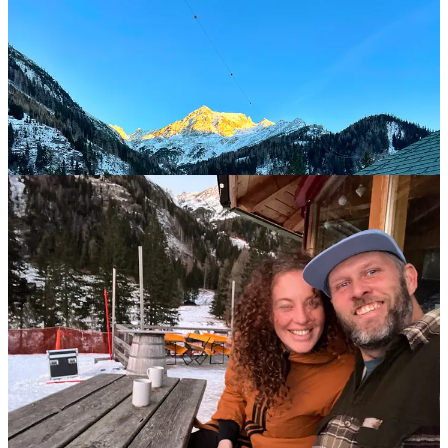
Bent u toevallig in de buurt van Mallnitz,
wip dan eens langs
!
Om mijn werk te kunnen blijven lezen en beluisteren, kun je
overwegen betalend abonnee te worden. Voor slechts 5 euro per