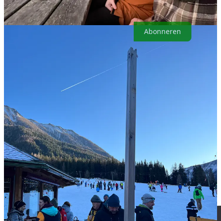
maand ben je verzekerd van een boel interessante columns,
verhalen, podcasts en leuke extra’s!
Abonneren
Automatisch kiezen voor het jaarabonnement met
17% korting
en
als eerste (exclusieve) content ontvangen? Simpel, kik op
onderstaande button, vul je gegevens in en je bent erbij. Voilà!
Ook tof, waar je zelf nóg blijer van wordt, is door een boek van me
te kopen!