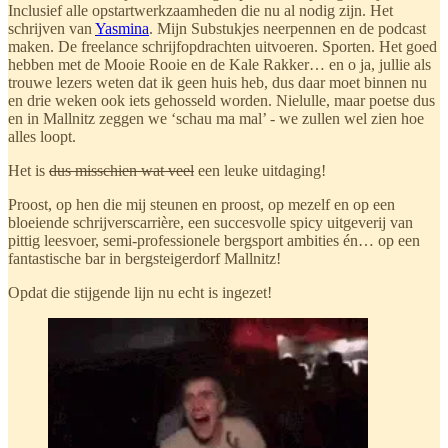
Inclusief alle opstartwerkzaamheden die nu al nodig zijn. Het
schrijven van
Yasmina
. Mijn Substukjes neerpennen en de podcast
maken. De freelance schrijfopdrachten uitvoeren. Sporten. Het goed
hebben met de Mooie Rooie en de Kale Rakker… en o ja, jullie als
trouwe lezers weten dat ik geen huis heb, dus daar moet binnen nu
en drie weken ook iets gehosseld worden. Nielulle, maar poetse dus
en in Mallnitz zeggen we ‘schau ma mal’ - we zullen wel zien hoe
alles loopt.
Het is
dus misschien wat veel
een leuke uitdaging!
Proost, op hen die mij steunen en proost, op mezelf en op een
bloeiende schrijverscarrière, een succesvolle spicy uitgeverij van
pittig leesvoer, semi-professionele bergsport ambities én… op een
fantastische bar in bergsteigerdorf Mallnitz!
Opdat die stijgende lijn nu echt is ingezet!