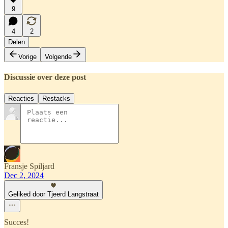
9
4
2
Delen
Vorige
Volgende
Discussie over deze post
Reacties
Restacks
Fransje Spiljard
Dec 2, 2024
Geliked door Tjeerd Langstraat
Succes!