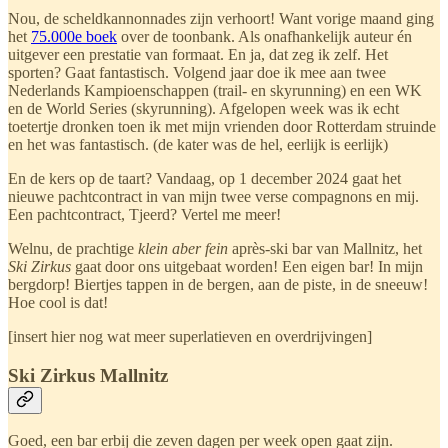
Nou, de scheldkannonnades zijn verhoort! Want vorige maand ging
het
75.000e boek
over de toonbank. Als onafhankelijk auteur én
uitgever een prestatie van formaat. En ja, dat zeg ik zelf. Het
sporten? Gaat fantastisch. Volgend jaar doe ik mee aan twee
Nederlands Kampioenschappen (trail- en skyrunning) en een WK
en de World Series (skyrunning). Afgelopen week was ik echt
toetertje dronken toen ik met mijn vrienden door Rotterdam struinde
en het was fantastisch. (de kater was de hel, eerlijk is eerlijk)
En de kers op de taart? Vandaag, op 1 december 2024 gaat het
nieuwe pachtcontract in van mijn twee verse compagnons en mij.
Een pachtcontract, Tjeerd? Vertel me meer!
Welnu, de prachtige
klein aber fein
après-ski bar van Mallnitz, het
Ski Zirkus
gaat door ons uitgebaat worden! Een eigen bar! In mijn
bergdorp! Biertjes tappen in de bergen, aan de piste, in de sneeuw!
Hoe cool is dat!
[insert hier nog wat meer superlatieven en overdrijvingen]
Ski Zirkus Mallnitz
Goed, een bar erbij die zeven dagen per week open gaat zijn.