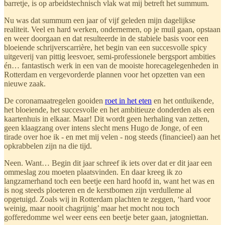
barretje, is op arbeidstechnisch vlak wat mij betreft het summum.
Nu was dat summum een jaar of vijf geleden mijn dagelijkse
realiteit. Veel en hard werken, ondernemen, op je muil gaan, opstaan
en weer doorgaan en dat resulteerde in de stabiele basis voor een
bloeiende schrijverscarrière, het begin van een succesvolle spicy
uitgeverij van pittig leesvoer, semi-professionele bergsport ambities
én… fantastisch werk in een van de mooiste horecagelegenheden in
Rotterdam en vergevorderde plannen voor het opzetten van een
nieuwe zaak.
De coronamaatregelen gooiden
roet in het eten
en het ontluikende,
het bloeiende, het succesvolle en het ambitieuze donderden als een
kaartenhuis in elkaar. Maar! Dit wordt geen herhaling van zetten,
geen klaagzang over intens slecht mens Hugo de Jonge, of een
tirade over hoe ik - en met mij velen - nog steeds (financieel) aan het
opkrabbelen zijn na die tijd.
Neen. Want… Begin dit jaar schreef ik iets over dat er dit jaar een
ommeslag zou moeten plaatsvinden. En daar kreeg ik zo
langzamerhand toch een beetje een hard hoofd in, want het was en
is nog steeds ploeteren en de kerstbomen zijn verdulleme al
opgetuigd. Zoals wij in Rotterdam plachten te zeggen, ‘hard voor
weinig, maar nooit chagrijnig’ maar het mocht nou toch
gofferedomme wel weer eens een beetje beter gaan, jatogniettan.