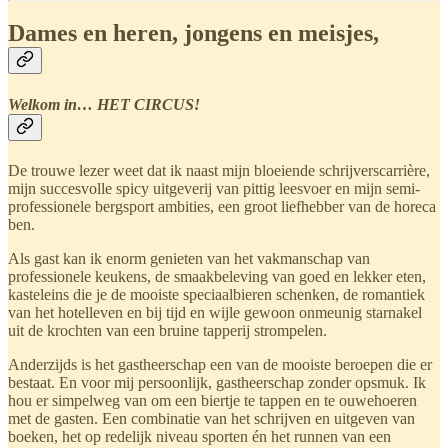
Dames en heren, jongens en meisjes,
Welkom in… HET CIRCUS!
De trouwe lezer weet dat ik naast mijn bloeiende schrijverscarrière,
mijn succesvolle spicy uitgeverij van pittig leesvoer en mijn semi-
professionele bergsport ambities, een groot liefhebber van de horeca
ben.
Als gast kan ik enorm genieten van het vakmanschap van
professionele keukens, de smaakbeleving van goed en lekker eten,
kasteleins die je de mooiste speciaalbieren schenken, de romantiek
van het hotelleven en bij tijd en wijle gewoon onmeunig starnakel
uit de krochten van een bruine tapperij strompelen.
Anderzijds is het gastheerschap een van de mooiste beroepen die er
bestaat. En voor mij persoonlijk, gastheerschap zonder opsmuk. Ik
hou er simpelweg van om een biertje te tappen en te ouwehoeren
met de gasten. Een combinatie van het schrijven en uitgeven van
boeken, het op redelijk niveau sporten én het runnen van een