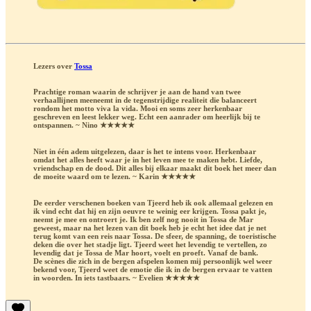
Lezers over
Tossa
Prachtige roman waarin de schrijver je aan de hand van twee
verhaallijnen meeneemt in de tegenstrijdige realiteit die balanceert
rondom het motto viva la vida. Mooi en soms zeer herkenbaar
geschreven en leest lekker weg. Echt een aanrader om heerlijk bij te
ontspannen. ~ Nino ★★★★★
Niet in één adem uitgelezen, daar is het te intens voor. Herkenbaar
omdat het alles heeft waar je in het leven mee te maken hebt. Liefde,
vriendschap en de dood. Dit alles bij elkaar maakt dit boek het meer dan
de moeite waard om te lezen. ~ Karin ★★★★★
De eerder verschenen boeken van Tjeerd heb ik ook allemaal gelezen en
ik vind echt dat hij en zijn oeuvre te weinig eer krijgen. Tossa pakt je,
neemt je mee en ontroert je. Ik ben zelf nog nooit in Tossa de Mar
geweest, maar na het lezen van dit boek heb je echt het idee dat je net
terug komt van een reis naar Tossa. De sfeer, de spanning, de toeristische
deken die over het stadje ligt. Tjeerd weet het levendig te vertellen, zo
levendig dat je Tossa de Mar hoort, voelt en proeft. Vanaf de bank.
De scènes die zich in de bergen afspelen komen mij persoonlijk wel weer
bekend voor, Tjeerd weet de emotie die ik in de bergen ervaar te vatten
in woorden. In iets tastbaars. ~ Evelien ★★★★★