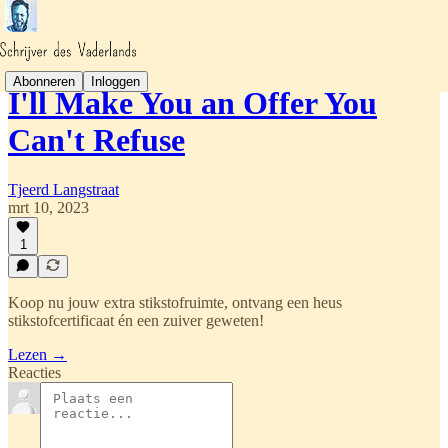
Abonneren
Inloggen
I'll Make You an Offer You
Can't Refuse
Tjeerd Langstraat
mrt 10, 2023
1
Koop nu jouw extra stikstofruimte, ontvang een heus
stikstofcertificaat én een zuiver geweten!
Lezen →
Reacties