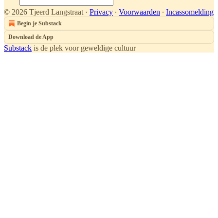
© 2026 Tjeerd Langstraat
·
Privacy
∙
Voorwaarden
∙
Incassomelding
Begin je Substack
Download de App
Substack
is de plek voor geweldige cultuur