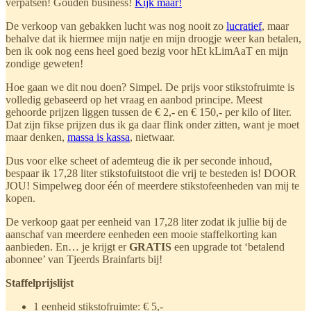
verpatsen! Gouden business!
Kijk maar!
De verkoop van gebakken lucht was nog nooit zo
lucratief
, maar
behalve dat ik hiermee mijn natje en mijn droogje weer kan betalen,
ben ik ook nog eens heel goed bezig voor hEt kLimAaT en mijn
zondige geweten!
Hoe gaan we dit nou doen? Simpel. De prijs voor stikstofruimte is
volledig gebaseerd op het vraag en aanbod principe. Meest
gehoorde prijzen liggen tussen de € 2,- en € 150,- per kilo of liter.
Dat zijn fikse prijzen dus ik ga daar flink onder zitten, want je moet
maar denken,
massa is kassa
, nietwaar.
Dus voor elke scheet of ademteug die ik per seconde inhoud,
bespaar ik 17,28 liter stikstofuitstoot die vrij te besteden is! DOOR
JOU! Simpelweg door één of meerdere stikstofeenheden van mij te
kopen.
De verkoop gaat per eenheid van 17,28 liter zodat ik jullie bij de
aanschaf van meerdere eenheden een mooie staffelkorting kan
aanbieden. En… je krijgt er
GRATIS
een upgrade tot ‘betalend
abonnee’ van Tjeerds Brainfarts bij!
Staffelprijslijst
1 eenheid stikstofruimte: € 5,-