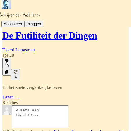
Het Absurdistische Tijdperk
Abonneren
Inloggen
De Futiliteit der Dingen
Tjeerd Langstraat
apr 28
10
4
En het zoete vergankelijke leven
Lezen →
Reacties