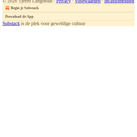
© 2026 Tjeerd Langstraat
·
Privacy
∙
Voorwaarden
∙
Incassomelding
Begin je Substack
Download de App
Substack
is de plek voor geweldige cultuur