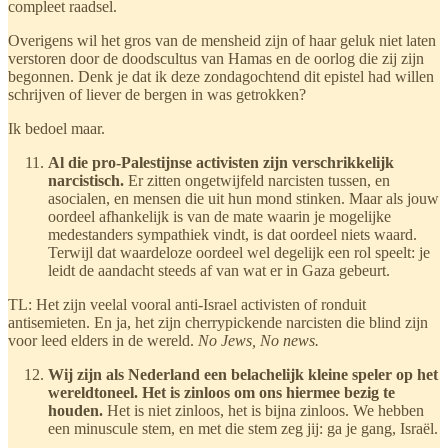
compleet raadsel.
Overigens wil het gros van de mensheid zijn of haar geluk niet laten
verstoren door de doodscultus van Hamas en de oorlog die zij zijn
begonnen. Denk je dat ik deze zondagochtend dit epistel had willen
schrijven of liever de bergen in was getrokken?
Ik bedoel maar.
Al die pro-Palestijnse activisten zijn verschrikkelijk
narcistisch.
Er zitten ongetwijfeld narcisten tussen, en
asocialen, en mensen die uit hun mond stinken. Maar als jouw
oordeel afhankelijk is van de mate waarin je mogelijke
medestanders sympathiek vindt, is dat oordeel niets waard.
Terwijl dat waardeloze oordeel wel degelijk een rol speelt: je
leidt de aandacht steeds af van wat er in Gaza gebeurt.
TL: Het zijn veelal vooral anti-Israel activisten of ronduit
antisemieten. En ja, het zijn cherrypickende narcisten die blind zijn
voor leed elders in de wereld.
No Jews, No news.
Wij zijn als Nederland een belachelijk kleine speler op het
wereldtoneel. Het is zinloos om ons hiermee bezig te
houden.
Het is niet zinloos, het is bijna zinloos. We hebben
een minuscule stem, en met die stem zeg jij: ga je gang, Israël.