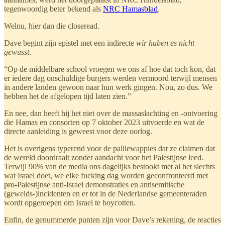
tegenwoordig beter bekend als
NRC Hamasblad
.
Welnu, hier dan die closeread.
Dave begint zijn epistel met een indirecte
wir haben es nicht
gewusst
.
“Op de middelbare school vroegen we ons af hoe dat toch kon, dat
er iedere dag onschuldige burgers werden vermoord terwijl mensen
in andere landen gewoon naar hun werk gingen. Nou, zo dus. We
hebben het de afgelopen tijd laten zien.”
En nee, dan heeft hij het niet over de massaslachting en -ontvoering
die Hamas en consorten op 7 oktober 2023 uitvoerde en wat de
directe aanleiding is geweest voor deze oorlog.
Het is overigens typerend voor de palliewappies dat ze claimen dat
de wereld doordraait zonder aandacht voor het Palestijnse leed.
Terwijl 90% van de media ons dagelijks bestookt met al het slechts
wat Israel doet, we elke fucking dag worden geconfronteerd met
pro-Palestijnse
anti-Israel demonstraties en antisemitische
(gewelds-)incidenten en er tot in de Nederlandse gemeenteraden
wordt opgeroepen om Israel te boycotten.
Enfin, de genummerde punten zijn voor Dave’s rekening, de reacties