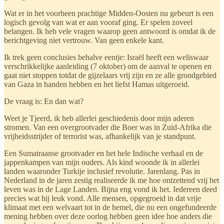
Wat er in het voorheen prachtige Midden-Oosten nu gebeurt is een
logisch gevolg van wat er aan vooraf ging. Er spelen zoveel
belangen. Ik heb vele vragen waarop geen antwoord is omdat ik de
berichtgeving niet vertrouw. Van geen enkele kant.
Ik trek geen conclusies behalve eentje: Israël heeft een weliswaar
verschrikkelijke aanleiding (7 oktober) om de aanval te openen en
gaat niet stoppen totdat de gijzelaars vrij zijn en ze alle grondgebied
van Gaza in handen hebben en het liefst Hamas uitgeroeid.
De vraag is: En dan wat?
Weet je Tjeerd, ik heb allerlei geschiedenis door mijn aderen
stromen. Van een overgrootvader die Boer was in Zuid-Afrika die
vrijheidsstrijder of terrorist was, afhankelijk van je standpunt.
Een Sumatraanse grootvader en het hele Indische verhaal en de
jappenkampen van mijn ouders. Als kind woonde ik in allerlei
landen waaronder Turkije inclusief revolutie. Jarenlang. Pas in
Nederland in de jaren zestig realiseerde ik me hoe ontzettend vrij het
leven was in de Lage Landen. Bijna eng vond ik het. Iedereen deed
precies wat hij leuk vond. Alle mensen, opgegroeid in dat vrije
klimaat met een welvaart tot in de hemel, die nu een ongefundeerde
mening hebben over deze oorlog hebben geen idee hoe anders die