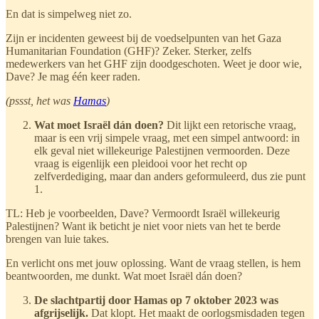
En dat is simpelweg niet zo.
Zijn er incidenten geweest bij de voedselpunten van het Gaza
Humanitarian Foundation (GHF)? Zeker. Sterker, zelfs
medewerkers van het GHF zijn doodgeschoten. Weet je door wie,
Dave? Je mag één keer raden.
(pssst, het was
Hamas
)
Wat moet Israël dán doen?
Dit lijkt een retorische vraag,
maar is een vrij simpele vraag, met een simpel antwoord: in
elk geval niet willekeurige Palestijnen vermoorden. Deze
vraag is eigenlijk een pleidooi voor het recht op
zelfverdediging, maar dan anders geformuleerd, dus zie punt
1.
TL: Heb je voorbeelden, Dave? Vermoordt Israël willekeurig
Palestijnen? Want ik beticht je niet voor niets van het te berde
brengen van luie takes.
En verlicht ons met jouw oplossing. Want de vraag stellen, is hem
beantwoorden, me dunkt. Wat moet Israël dán doen?
De slachtpartij door Hamas op 7 oktober 2023 was
afgrijselijk.
Dat klopt. Het maakt de oorlogsmisdaden tegen