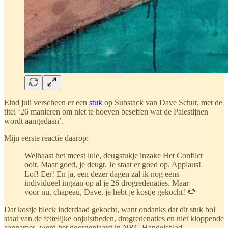
Eind juli verscheen er een
stuk
op Substack van Dave Schut, met de
titel ‘26 manieren om niet te hoeven beseffen wat de Palestijnen
wordt aangedaan’.
Mijn eerste reactie daarop:
Welhaast het meest luie, deugstukje inzake Het Conflict
ooit. Maar goed, je deugt. Je staat er goed op. Applaus!
Lof! Eer! En ja, een dezer dagen zal ik nog eens
individueel ingaan op al je 26 drogredenaties. Maar
voor nu, chapeau, Dave, je hebt je kostje gekocht! 🍉
Dat kostje bleek inderdaad gekocht, want ondanks dat dit stuk bol
staat van de feitelijke onjuistheden, drogredenaties en niet kloppende
aannames, werd het doorgeplaatst in NRC Handelsblad,