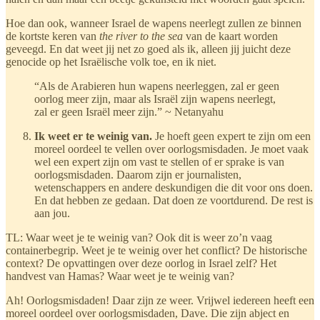
Hoe dan ook, wanneer Israel de wapens neerlegt zullen ze binnen
de kortste keren van
the river to the sea
van de kaart worden
geveegd. En dat weet jij net zo goed als ik, alleen jij juicht deze
genocide op het Israëlische volk toe, en ik niet.
“Als de Arabieren hun wapens neerleggen, zal er geen
oorlog meer zijn, maar als Israël zijn wapens neerlegt,
zal er geen Israël meer zijn.” ~ Netanyahu
Ik weet er te weinig van.
Je hoeft geen expert te zijn om een
moreel oordeel te vellen over oorlogsmisdaden. Je moet vaak
wel een expert zijn om vast te stellen of er sprake is van
oorlogsmisdaden. Daarom zijn er journalisten,
wetenschappers en andere deskundigen die dit voor ons doen.
En dat hebben ze gedaan. Dat doen ze voortdurend. De rest is
aan jou.
TL: Waar weet je te weinig van? Ook dit is weer zo’n vaag
containerbegrip. Weet je te weinig over het conflict? De historische
context? De opvattingen over deze oorlog in Israel zelf? Het
handvest van Hamas? Waar weet je te weinig van?
Ah! Oorlogsmisdaden! Daar zijn ze weer. Vrijwel iedereen heeft een
moreel oordeel over oorlogsmisdaden, Dave. Die zijn abject en