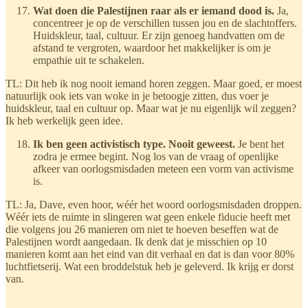
Wat doen die Palestijnen raar als er iemand dood is.
Ja,
concentreer je op de verschillen tussen jou en de slachtoffers.
Huidskleur, taal, cultuur. Er zijn genoeg handvatten om de
afstand te vergroten, waardoor het makkelijker is om je
empathie uit te schakelen.
TL: Dit heb ik nog nooit iemand horen zeggen. Maar goed, er moest
natuurlijk ook iets van woke in je betoogje zitten, dus voer je
huidskleur, taal en cultuur op. Maar wat je nu eigenlijk wil zeggen?
Ik heb werkelijk geen idee.
Ik ben geen activistisch type. Nooit geweest.
Je bent het
zodra je ermee begint. Nog los van de vraag of openlijke
afkeer van oorlogsmisdaden meteen een vorm van activisme
is.
TL: Ja, Dave, even hoor, wéér het woord oorlogsmisdaden droppen.
Wéér iets de ruimte in slingeren wat geen enkele fiducie heeft met
die volgens jou 26 manieren om niet te hoeven beseffen wat de
Palestijnen wordt aangedaan. Ik denk dat je misschien op 10
manieren komt aan het eind van dit verhaal en dat is dan voor 80%
luchtfietserij. Wat een broddelstuk heb je geleverd. Ik krijg er dorst
van.