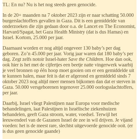
TL: En nu? Nu is het nog steeds geen genocide.
In de 20+ maanden na 7 oktober 2023 zijn er naar schatting 50.000
burgerslachtoffers gevallen in Gaza. Dit is een gemiddelde van
onderzoeken die zijn gedaan door o.a. de Lancet en The Economist,
Harvard/Spagat, het Gaza Health Ministry (dat is dus Hamas) en
Israel. Kortom, 25.000 per jaar.
Daarnaast worden er nog altijd ongeveer 130 baby’s per dag
geboren. Zo’n 45.000 per jaar. Vorig jaar waren dat 180 baby’s per
dag. Zegt zelfs notoir Israel-hater
Save the Children
. Hoe dan ook,
ook hier is het met de cijfertjes een beetje natte vingerwerk waarbij
je veel bronnen op één hoop moet gooien om er een gemiddelde uit
te kunnen halen, maar feit is dat er afgerond en gemiddeld sinds 7
oktober 2023 nog altijd meer mensen bijkomen dan dat er sterven in
Gaza. 50.000 versgeborenen tegenover 25.000 oorlogsslachtoffers,
per jaar.
Daarbij, Israel vliegt Palestijnen naar Europa voor medische
behandelingen, laat Palestijnen in Israëlische ziekenhuizen
behandelen, geeft Gaza stroom, water, voedsel. Terwijl het
leeuwendeel van de Gazanen Israel de zee in wil drijven. Je vijand
voeden: het is de meest rare, slechtst uitgevoerde genocide ooit. (er
is dus geen genocide gaande)