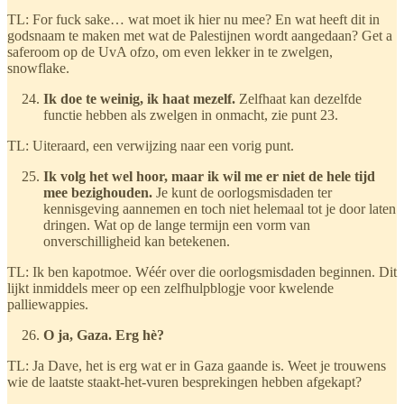
TL: For fuck sake… wat moet ik hier nu mee? En wat heeft dit in
godsnaam te maken met wat de Palestijnen wordt aangedaan? Get a
saferoom op de UvA ofzo, om even lekker in te zwelgen,
snowflake.
Ik doe te weinig, ik haat mezelf.
Zelfhaat kan dezelfde
functie hebben als zwelgen in onmacht, zie punt 23.
TL: Uiteraard, een verwijzing naar een vorig punt.
Ik volg het wel hoor, maar ik wil me er niet de hele tijd
mee bezighouden.
Je kunt de oorlogsmisdaden ter
kennisgeving aannemen en toch niet helemaal tot je door laten
dringen. Wat op de lange termijn een vorm van
onverschilligheid kan betekenen.
TL: Ik ben kapotmoe. Wéér over die oorlogsmisdaden beginnen. Dit
lijkt inmiddels meer op een zelfhulpblogje voor kwelende
palliewappies.
O ja, Gaza. Erg hè?
TL: Ja Dave, het is erg wat er in Gaza gaande is. Weet je trouwens
wie de laatste staakt-het-vuren besprekingen hebben afgekapt?