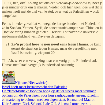
TL: O, nee, oké. Zolang het dus een ver-van-je-bed-show is, hoef je
je er minder druk om te maken. Verder, ook hier géén idee wat dit te
maken heeft met de titel van je stuk over wat de Palestijnen wordt
aangedaan.
Feit is in ieder geval dat vanwege de karige banden met Nederland
ze in Soedan, Yemen, Syrië, de concentratiekampen van China en in
Tibet de tering kunnen genieten. Helder! Tot zover die universele
medemenselijkheid van Dave en de zijnen.
Zo’n protest hoor je nou nooit eens tegen Hamas.
Je kunt
gerust de straat op tegen Hamas, maar de vergelijking met
Israël is onzinnig, zie punt 20.
TL: Ah, weer een verwijzing naar een vorig punt. En inderdaad,
Hamas met Israel vergelijk is inderdaad onzinnig.
Nijmans Nieuwsbriefje
Israël heeft meer bestaansrecht dan Palestina
De “Israël-kritiek” loopt zo hoog op dat er steeds meer stemmen
opgaan om de Palestijnen voor hun aanhoudende terreur, gijzeling
en marteling te belonen met een eigen staat. Emmanuel Macron.
Keir Starmer. Dick Schoof. Lale Gül. Allemaal tonen ze z…