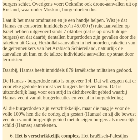
burgers schiet. Overigens voert Oekraïne ook drone-aanvallen uit op
Rusland, waaronder Moskou, burgerdoelen dus.
Laat ik het maar omdraaien en je een handje helpen. Wist je dat
Hamas en consorten inmiddels zo’n 45.000 (!) raketaanvallen op
Israel hebben uitgevoerd sinds 7 oktober (dat is op onschuldige
burgers) en dat daarbij tientallen burgerdoden zijn gevallen door die
raketten uit Gaza, Hezbollah-aanvallen in het noorden, raketten van
de geitenneukers van het Arabisch Schiereiland, natuurlijk de
aanvallen uit Iran en de talloze individuele aanvallen op straat door
terroristen.
Daarbij, Hamas heeft inmiddels 879 Israëlische militairen gedood.
De Hamas - burgerdode ratio is ongeveer 1:4. Dat wil zeggen dat er
voor elke gedode terrorist vier burgers het leven laten. Dat is
uitzonderlijk laag voor een strijd in dichtbevolkt gebied waarbij
Hamas vecht vanuit burgerlocaties en veelal in burgerkleding.
Al die burgerdoden zijn verschrikkelijk, maar die mag je voor de
volle 100% hen die de oorlog zijn gestart (Hamas) en zij die bewust
vechten vanuit burgerlijk gebied met de eigen burgers als menselijk
schild (Hamas) aanrekenen.
Het is verschrikkelijk complex.
Het Israëlisch-Palestijns