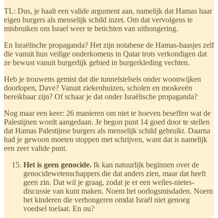
TL: Dus, je haalt een valide argument aan, namelijk dat Hamas haar
eigen burgers als menselijk schild inzet. Om dat vervolgens te
misbruiken om Israel weer te betichten van uithongering.
En Israëlische propaganda? Het zijn notabene de Hamas-baasjes zelf
die vanuit hun veilige onderkomens in Qatar trots verkondigen dat
ze bewust vanuit burgerlijk gebied in burgerkleding vechten.
Heb je trouwens gemist dat die tunnelstelsels onder woonwijken
doorlopen, Dave? Vanuit ziekenhuizen, scholen en moskeeën
bereikbaar zijn? Of schaar je dat onder Israëlische propaganda?
Nog maar een keer: 26 manieren om niet te hoeven beseffen wat de
Palestijnen wordt aangedaan. Je begon punt 14 goed door te stellen
dat Hamas Palestijnse burgers als menselijk schild gebruikt. Daarna
had je gewoon moeten stoppen met schrijven, want dat is namelijk
een zeer valide punt.
Het is geen genocide.
Ik kan natuurlijk beginnen over de
genocidewetenschappers die dat anders zien, maar dat heeft
geen zin. Dat wil je graag, zodat je er een welles-nietes-
discussie van kunt maken. Noem het oorlogsmisdaden. Noem
het kinderen die verhongeren omdat Israël niet genoeg
voedsel toelaat. En nu?