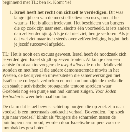
beginnend met TL: ben ik. Komt ‘ie!
Israël heeft het recht om zichzelf te verdedigen.
Dit was
lange tijd een van de meest effectieve excuses, omdat het
waar is. Het is alleen irrelevant. Het beschieten van burgers
die op zoek zijn naar eten, slechts één voorbeeld, is iets anders
dan zelfverdediging. Als je dat niet ziet, ben je verloren. Als je
dat wel ziet maar toch steeds over zelfverdediging begint, heb
je jezelf succesvol afgeleid.
TL: Het is nooit een excuus geweest. Israel heeft de noodzaak zich
te verdedigen. Israel strijdt op zeven fronten. Al kun je daar een
achtste front aan toevoegen: de
useful idiots
die op het Malieveld
stonden en met hen al die andere demonstrerende nitwits in het
Westen, de bedrijven en universiteiten die samenwerkingen met
Israëlische collega’s verbreken en met aan hun zijde de media die
een staaltje activistische propaganda tentoon spreiden waar
Goebbels nog een puntje aan had kunnen zuigen.
Voor Joden
Verboden
is weer helemaal bon ton.
De claim dat Israel bewust schiet op burgers die op zoek zijn naar
voedsel is een meermaals ontkracht verhaal. Bovendien, “op zoek
zijn naar voedsel” klinkt als “burgers die scharrelen tussen de
puinhopen naar brood, worden door Israëlische snipers voor de
mombakkes geschoten”.