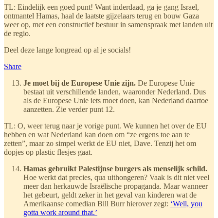
TL: Eindelijk een goed punt! Want inderdaad, ga je gang Israel,
ontmantel Hamas, haal de laatste gijzelaars terug en bouw Gaza
weer op, met een constructief bestuur in samenspraak met landen uit
de regio.
Deel deze lange longread op al je socials!
Share
Je moet bij de Europese Unie zijn.
De Europese Unie
bestaat uit verschillende landen, waaronder Nederland. Dus
als de Europese Unie iets moet doen, kan Nederland daartoe
aanzetten. Zie verder punt 12.
TL: O, weer terug naar je vorige punt. We kunnen het over de EU
hebben en wat Nederland kan doen om “ze ergens toe aan te
zetten”, maar zo simpel werkt de EU niet, Dave. Tenzij het om
dopjes op plastic flesjes gaat.
Hamas gebruikt Palestijnse burgers als menselijk schild.
Hoe werkt dat precies, qua uithongeren? Vaak is dit niet veel
meer dan herkauwde Israëlische propaganda. Maar wanneer
het gebeurt, geldt zeker in het geval van kinderen wat de
Amerikaanse comedian Bill Burr hierover zegt:
‘Well, you
gotta work around that.’