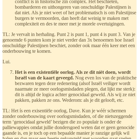
conflict is in historische zin complex. Het beschieten,
bombarderen en uithongeren van onschuldige Palestijnen is
dat niet. Als je niet weet of het problematisch is om Palestijnse
burgers te vermoorden, dan heeft dat weinig te maken met
complexiteit en des te meer met je morele overtuigingen.
TL: Je vervalt in herhaling. Punt 2 is punt 1, punt 4 is punt 3. Van je
genoemde 6 punten kom je niet verder dan 3x benoemen hoe Israel
onschuldige Palestijnen beschiet, zonder ook maar één keer met een
onderbouwing te komen.
Lui.
Het is een existentiële oorlog. Als ze dit níét doen, wordt
Israël van de kaart geveegd.
Nog even los van de praktische
bezwaren tegen deze redenering (alsof Israël veiliger wordt
naarmate ze meer oorlogsmisdaden plegen, dat lijkt me sterk):
dit is altijd de logica achter genocidaal geweld. Als wij ze niet
pakken, pakken ze ons. Wederom: als je dit gelooft, etc.
TL: Het ís een exisentiële oorlog, Dave. Kun je wéér schermen
zonder onderbouwing over oorlogsmisdaden, of die nietszeggende
term ‘genocidaal geweld’ bezigen die zo populair is onder de
palliewappies omdat jullie dondersgoed weten dat er geen genocide
gaande is, en je toch op een bepaalde manier je ranzige gelijk wil
halen en dan maar een beetje gekunsteld met woorden gaat spelen.