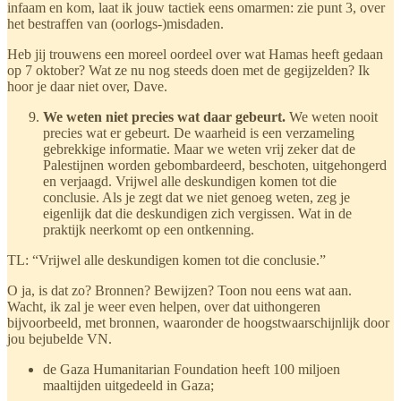
infaam en kom, laat ik jouw tactiek eens omarmen: zie punt 3, over
het bestraffen van (oorlogs-)misdaden.
Heb jij trouwens een moreel oordeel over wat Hamas heeft gedaan
op 7 oktober? Wat ze nu nog steeds doen met de gegijzelden? Ik
hoor je daar niet over, Dave.
We weten niet precies wat daar gebeurt.
We weten nooit
precies wat er gebeurt. De waarheid is een verzameling
gebrekkige informatie. Maar we weten vrij zeker dat de
Palestijnen worden gebombardeerd, beschoten, uitgehongerd
en verjaagd. Vrijwel alle deskundigen komen tot die
conclusie. Als je zegt dat we niet genoeg weten, zeg je
eigenlijk dat die deskundigen zich vergissen. Wat in de
praktijk neerkomt op een ontkenning.
TL: “Vrijwel alle deskundigen komen tot die conclusie.”
O ja, is dat zo? Bronnen? Bewijzen? Toon nou eens wat aan.
Wacht, ik zal je weer even helpen, over dat uithongeren
bijvoorbeeld, met bronnen, waaronder de hoogstwaarschijnlijk door
jou bejubelde VN.
de Gaza Humanitarian Foundation heeft 100 miljoen
maaltijden uitgedeeld in Gaza;