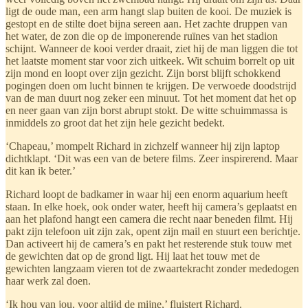
ligt de oude man, een arm hangt slap buiten de kooi. De muziek is
gestopt en de stilte doet bijna sereen aan. Het zachte druppen van
het water, de zon die op de imponerende ruïnes van het stadion
schijnt. Wanneer de kooi verder draait, ziet hij de man liggen die tot
het laatste moment star voor zich uitkeek. Wit schuim borrelt op uit
zijn mond en loopt over zijn gezicht. Zijn borst blijft schokkend
pogingen doen om lucht binnen te krijgen. De verwoede doodstrijd
van de man duurt nog zeker een minuut. Tot het moment dat het op
en neer gaan van zijn borst abrupt stokt. De witte schuimmassa is
inmiddels zo groot dat het zijn hele gezicht bedekt.
‘Chapeau,’ mompelt Richard in zichzelf wanneer hij zijn laptop
dichtklapt. ‘Dit was een van de betere films. Zeer inspirerend. Maar
dit kan ik beter.’
Richard loopt de badkamer in waar hij een enorm aquarium heeft
staan. In elke hoek, ook onder water, heeft hij camera’s geplaatst en
aan het plafond hangt een camera die recht naar beneden filmt. Hij
pakt zijn telefoon uit zijn zak, opent zijn mail en stuurt een berichtje.
Dan activeert hij de camera’s en pakt het resterende stuk touw met
de gewichten dat op de grond ligt. Hij laat het touw met de
gewichten langzaam vieren tot de zwaartekracht zonder mededogen
haar werk zal doen.
‘Ik hou van jou, voor altijd de mijne,’ fluistert Richard.