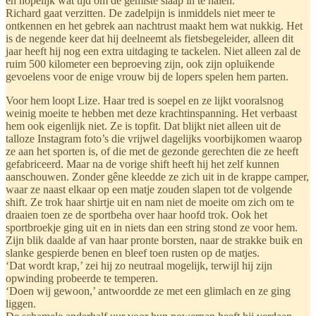
en hopelijk wat tijd om de gemiste slaap in te halen.
Richard gaat verzitten. De zadelpijn is inmiddels niet meer te
ontkennen en het gebrek aan nachtrust maakt hem wat nukkig. Het
is de negende keer dat hij deelneemt als fietsbegeleider, alleen dit
jaar heeft hij nog een extra uitdaging te tackelen. Niet alleen zal de
ruim 500 kilometer een beproeving zijn, ook zijn opluikende
gevoelens voor de enige vrouw bij de lopers spelen hem parten.
Voor hem loopt Lize. Haar tred is soepel en ze lijkt vooralsnog
weinig moeite te hebben met deze krachtinspanning. Het verbaast
hem ook eigenlijk niet. Ze is topfit. Dat blijkt niet alleen uit de
talloze Instagram foto’s die vrijwel dagelijks voorbijkomen waarop
ze aan het sporten is, of die met de gezonde gerechten die ze heeft
gefabriceerd. Maar na de vorige shift heeft hij het zelf kunnen
aanschouwen. Zonder gêne kleedde ze zich uit in de krappe camper,
waar ze naast elkaar op een matje zouden slapen tot de volgende
shift. Ze trok haar shirtje uit en nam niet de moeite om zich om te
draaien toen ze de sportbeha over haar hoofd trok. Ook het
sportbroekje ging uit en in niets dan een string stond ze voor hem.
Zijn blik daalde af van haar pronte borsten, naar de strakke buik en
slanke gespierde benen en bleef toen rusten op de matjes.
‘Dat wordt krap,’ zei hij zo neutraal mogelijk, terwijl hij zijn
opwinding probeerde te temperen.
‘Doen wij gewoon,’ antwoordde ze met een glimlach en ze ging
liggen.