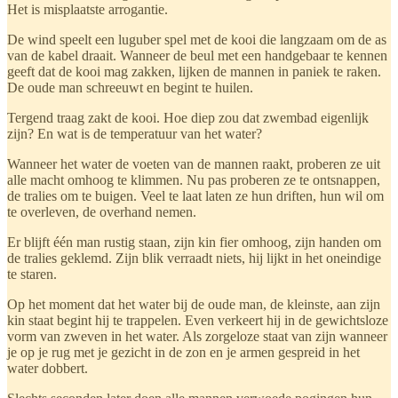
Het is misplaatste arrogantie.
De wind speelt een luguber spel met de kooi die langzaam om de as
van de kabel draait. Wanneer de beul met een handgebaar te kennen
geeft dat de kooi mag zakken, lijken de mannen in paniek te raken.
De oude man schreeuwt en begint te huilen.
Tergend traag zakt de kooi. Hoe diep zou dat zwembad eigenlijk
zijn? En wat is de temperatuur van het water?
Wanneer het water de voeten van de mannen raakt, proberen ze uit
alle macht omhoog te klimmen. Nu pas proberen ze te ontsnappen,
de tralies om te buigen. Veel te laat laten ze hun driften, hun wil om
te overleven, de overhand nemen.
Er blijft één man rustig staan, zijn kin fier omhoog, zijn handen om
de tralies geklemd. Zijn blik verraadt niets, hij lijkt in het oneindige
te staren.
Op het moment dat het water bij de oude man, de kleinste, aan zijn
kin staat begint hij te trappelen. Even verkeert hij in de gewichtsloze
vorm van zweven in het water. Als zorgeloze staat van zijn wanneer
je op je rug met je gezicht in de zon en je armen gespreid in het
water dobbert.