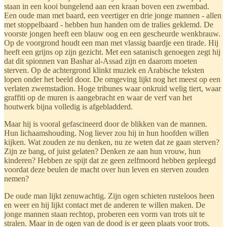
staan in een kooi bungelend aan een kraan boven een zwembad.
Een oude man met baard, een veertiger en drie jonge mannen - allen
met stoppelbaard - hebben hun handen om de tralies geklemd. De
voorste jongen heeft een blauw oog en een gescheurde wenkbrauw.
Op de voorgrond houdt een man met vlassig baardje een tirade. Hij
heeft een grijns op zijn gezicht. Met een satanisch genoegen zegt hij
dat dit spionnen van Bashar al-Assad zijn en daarom moeten
sterven. Op de achtergrond klinkt muziek en Arabische teksten
lopen onder het beeld door. De omgeving lijkt nog het meest op een
verlaten zwemstadion. Hoge tribunes waar onkruid welig tiert, waar
graffiti op de muren is aangebracht en waar de verf van het
houtwerk bijna volledig is afgebladderd.
Maar hij is vooral gefascineerd door de blikken van de mannen.
Hun lichaamshouding. Nog liever zou hij in hun hoofden willen
kijken. Wat zouden ze nu denken, nu ze weten dat ze gaan sterven?
Zijn ze bang, of juist gelaten? Denken ze aan hun vrouw, hun
kinderen? Hebben ze spijt dat ze geen zelfmoord hebben gepleegd
voordat deze beulen de macht over hun leven en sterven zouden
nemen?
De oude man lijkt zenuwachtig. Zijn ogen schieten rusteloos heen
en weer en hij lijkt contact met de anderen te willen maken. De
jonge mannen staan rechtop, proberen een vorm van trots uit te
stralen. Maar in de ogen van de dood is er geen plaats voor trots.