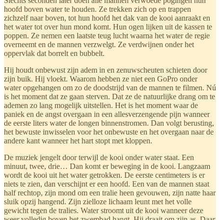
Slechts seconden later doen alle mannen verwoede pogingen hun
hoofd boven water te houden. Ze trekken zich op en trappen
zichzelf naar boven, tot hun hoofd het dak van de kooi aanraakt en
het water tot over hun mond komt. Hun ogen lijken uit de kassen te
poppen. Ze nemen een laatste teug lucht waarna het water de regie
overneemt en de mannen verzwelgt. Ze verdwijnen onder het
oppervlak dat borrelt en bubbelt.
Hij houdt onbewust zijn adem in en zenuwscheuten schieten door
zijn buik. Hij vloekt. Waarom hebben ze niet een GoPro onder
water opgehangen om zo de doodstrijd van de mannen te filmen. Nú
is het moment dat ze gaan sterven. Dat ze de natuurlijke drang om te
ademen zo lang mogelijk uitstellen. Het is het moment waar de
paniek en de angst overgaan in een allesverzengende pijn wanneer
de eerste liters water de longen binnenstromen. Dan volgt berusting,
het bewuste inwisselen voor het onbewuste en het overgaan naar de
andere kant wanneer het hart stopt met kloppen.
De muziek jengelt door terwijl de kooi onder water staat. Een
minuut, twee, drie… Dan komt er beweging in de kooi. Langzaam
wordt de kooi uit het water getrokken. De eerste centimeters is er
niets te zien, dan verschijnt er een hoofd. Een van de mannen staat
half rechtop, zijn mond om een tralie heen gevouwen, zijn natte haar
sluik opzij hangend. Zijn zielloze lichaam leunt met het volle
gewicht tegen de tralies. Water stroomt uit de kooi wanneer deze
weer volledig boven het zwembad hangt. Hij draait om zijn as. Daar