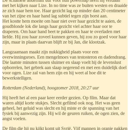
De schamele anderhalf uur voor hun powernap heeft hij verdaan
met het kijken naar Lize. In no time was ze buiten westen en draaide
ze zich naar hem toe. Haar gezicht lag op minder dan 20 centimeter
van het zijne en haar hand lag subtiel tegen zijn borst aan.
Het kostte hem moeite om haar niet over haar gezicht te aaien, de
goudblonde lok die langs haar gezicht viel achter haar oor te
draperen. Om haar hand beet te pakken en haar te overladen met
liefde. Hij zou haar zoveel kunnen geven, hij zou zo goed voor haar
zijn, maar in plaats daarvan blijft ze bij Jan, die klootzak.
Langzaamaan maakt zijn nukkigheid plaats voor een
overwinningsroes. Een mengelmoes van testosteron en dadendrang.
Die laatste minuten tussen sluimer en slaap voelt hij de levenslust
opborrelen, het gebrek aan slaap negerend en met een duidelijk doel
voor ogen. Lize zal van hem zijn en hij weet al hoe dit te
bewerkstelligen.
Rotterdam (Nederland), hoogzomer 2018, 20:27 uur
Hij heeft het al een paar keer eerder gezien. Op film. Maar dat
waren altijd korte stukjes. Slecht gefilmd ook nog. Het was geen
geheel, het geluid was slecht en hij miste er de spanning van het
fysiek bij aanwezig zijn. Hij wil de geuren ruiken, de ogen zien, de
angst voelen.
De film die hij nu kijkt komt uit Syrië. Vijf mannen in oranje pakken