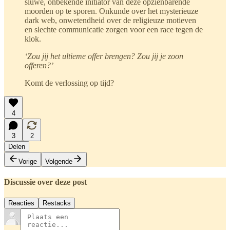
sluwe, onbekende initiator van deze opzienbarende
moorden op te sporen. Onkunde over het mysterieuze
dark web, onwetendheid over de religieuze motieven
en slechte communicatie zorgen voor een race tegen de
klok.
‘Zou jij het ultieme offer brengen? Zou jij je zoon
offeren?’
Komt de verlossing op tijd?
4
3
2
Delen
Vorige
Volgende
Discussie over deze post
Reacties
Restacks