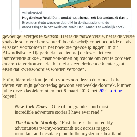
verkocht, maar bij het grote publiek werd dit verhaal pas echt
bekend door de gelijknamige film met Brad Pitt in de hoofdrol.
En weet je wat nou zo leuk is, wij van Jalapeño Books hebben de
oorspronkelijke versie uitgegeven. Er is geen woord aangepast, er is
geen situatie mooier gemaakt dan het in werkelijkheid was om
gevoelige lezertjes te
pleasen
. Het is de rauwe versie, het is de versie
zoals de schrijver hem schreef, hoe de schrijver het bedoelde en áls
er zaken voorkomen in het boek die “gevoelig liggen” in dit
Absurdistische Tijdperk, dan achten wij de lezer niet een
jammerende sukkel, maar volkomen bij machte om zelf te oordelen
en erop te vertrouwen dat hij niet als een dreinende kleuter gaat
eisen dat kwetswoordjes worden verboden.
Enfin, hieronder kun je mijn voorwoord lezen én omdat ik het
vieren van mijn geboortedag gewoon een weekje doortrek, kunnen
jullie deze klassieker tot en met 8 maart 2023 met
20% korting
kopen!
New York Times
: “One of the grandest and most
incredible adventure stories I have ever read.”
The Atlantic Monthly
: “First there is the incredibly
adventurous twenty-onemonth trek across rugged
mountain and desolate plain to the mysterious heartland