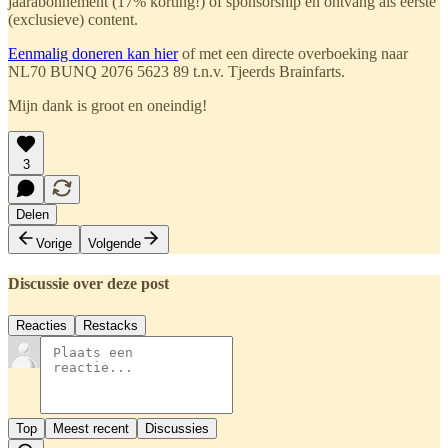
jaarabonnement (17% korting!) of sponsorship en ontvang als eerste
(exclusieve) content.
Eenmalig doneren kan hier
of met een directe overboeking naar
NL70 BUNQ 2076 5623 89 t.n.v. Tjeerds Brainfarts.
Mijn dank is groot en oneindig!
3
Delen
Vorige
Volgende
Discussie over deze post
Reacties
Restacks
Top
Meest recent
Discussies