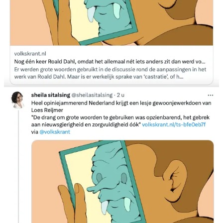
een beetje zwanger zijn: dat gaat niet, het is wat het is en dat
schrappen van woorden, aanpassen van woorden en het wijzigen
van boeken in het algemeen is heiligschennis.
Marieke Hoogwout
@mariekehoogwout
@Denkjewel
het zijn maar een paar woordjes
het is maar een fringe op universiteiten
het is maar een cartoon
het is maar een beetje oppassen met een grapje
het is maar niet per se willen beledigen
het is maar vrijheid die met GroTe VeranTWoordeliJkheiD komt
10:04 AM · Mar 1, 2023
3 Likes
En dat brengt me op het volgende. Op 10 juni 2020 tekenden de
Marktgemeinde Huettenberg, de The Marsh Agency Ltd. (London)
en ik uit naam van mijn uitgeverij Jalapeño Books een contract om
exclusief de Nederlandstalige versie van
Seven Years in Tibet
opnieuw uit te geven. Van het boek werden miljoenen exemplaren