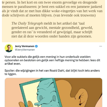
te persen. In het kort en om twee enorm gevoelige en deugende
mensen te parafraseren: je bent een sukkel en een jammere jankerd
als je vindt dat ze met hun dikke woke-vingertjes van het werk van
dode schrijvers af moeten blijven. (van levende ook trouwens)
The Daily Telegraph
meldt in het artikel dat ‘taal
gerelateerd aan gewicht, mentale gezondheid, geweld,
gender en ras’ is veranderd of gewijzigd, maar schrijft
niet dat ál deze woorden onder handen zijn genomen.
Edoch! Feit blijft dat er een legertje sneeuwvlokjes aanpassingen
hebben aangebracht in de werken van Dahl. Dat bagataliseren én
met het verheven moraalwapper vingertje de domme lezer
educaten
is een verdienmodel van dit soort types, maar het blijft hetzelfde als