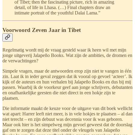
of Tibet; then the fascinating picture, rich in amazing
detail, of life in Lhasa. (…) Final chapters draw an
intimate portrait of the youthful Dalai Lama.”
Voorwoord Zeven Jaar in Tibet
Regelmatig wordt mij de vraag gesteld waar ik heen wil met mijn
jonge uitgeverij Jalapeño Books. Wat zijn de ambities, de dromen en
de verwachtingen?
Simpele vragen, maar de antwoorden erop zijn niet te vangen in één
zin. Laat ik in ieder geval zeggen dat ik vooral op gevoel ‘acteer’. Ik
kijk of de auteurs en hun verhalen bij Jalapeño Books en dus bij mij
passen. Waarbij ik de voorkeur geef aan jonge schrijvers, debutanten
en onafhankelijke geesten die niet direct in een hokje zijn te
plaatsen.
Die informatie maakt de keuze voor de uitgave van dit boek wellicht
wat apart: Harrer leeft niet meer, is in vele hokjes te plaatsen – al dan
niet terecht – en zijn debuut was decennia voor ik was geboren.
Maar ook hier is het simpelweg mijn gevoel geweest dat de doorslag
gaf om te zorgen dat deze titel onder de vleugels van Jalapeño