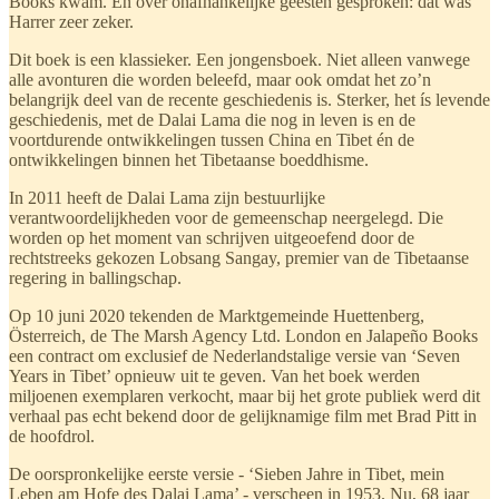
Books kwam. En over onafhankelijke geesten gesproken: dat was
Harrer zeer zeker.
Dit boek is een klassieker. Een jongensboek. Niet alleen vanwege
alle avonturen die worden beleefd, maar ook omdat het zo’n
belangrijk deel van de recente geschiedenis is. Sterker, het ís levende
geschiedenis, met de Dalai Lama die nog in leven is en de
voortdurende ontwikkelingen tussen China en Tibet én de
ontwikkelingen binnen het Tibetaanse boeddhisme.
In 2011 heeft de Dalai Lama zijn bestuurlijke
verantwoordelijkheden voor de gemeenschap neergelegd. Die
worden op het moment van schrijven uitgeoefend door de
rechtstreeks gekozen Lobsang Sangay, premier van de Tibetaanse
regering in ballingschap.
Op 10 juni 2020 tekenden de Marktgemeinde Huettenberg,
Österreich, de The Marsh Agency Ltd. London en Jalapeño Books
een contract om exclusief de Nederlandstalige versie van ‘Seven
Years in Tibet’ opnieuw uit te geven. Van het boek werden
miljoenen exemplaren verkocht, maar bij het grote publiek werd dit
verhaal pas echt bekend door de gelijknamige film met Brad Pitt in
de hoofdrol.
De oorspronkelijke eerste versie - ‘Sieben Jahre in Tibet, mein
Leben am Hofe des Dalai Lama’ - verscheen in 1953. Nu, 68 jaar