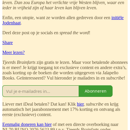
leven.
Dan zou Europa het verlichte vrije Westen blijven, waar een
ieder in vrijheid zijn of haar leven kan blijven leven.
Enfin, een utopie, want ze worden allen gedreven door een
initiële
Jodenhaat
.
Deel deze post op je socials en
spread the word
!
Share
Meer lezen?
Tjeerds Brainfarts
zijn gratis te lezen. Maar voor betalende abonnees
is er meer! Je krijgt toegang tot exclusieve content en andere extra’s,
zoals korting op de boeken die worden uitgegeven via Jalapeño
Books. Geïnteresseerd? Vul hieronder je mailadres in en
subscribe
!
Abonneren
Liever met iDeal betalen? Dat kan! Klik
hier
,
subscribe
en krijg
automatisch het jaarabonnement met 17% korting en ontvang als
eerste (exclusieve) content.
Eenmalig doneren kan hier
of met een directe overboeking naar
NL70 BUNQ 2076 5623 89 t.n.v. Tjeerds Brainfarts onder