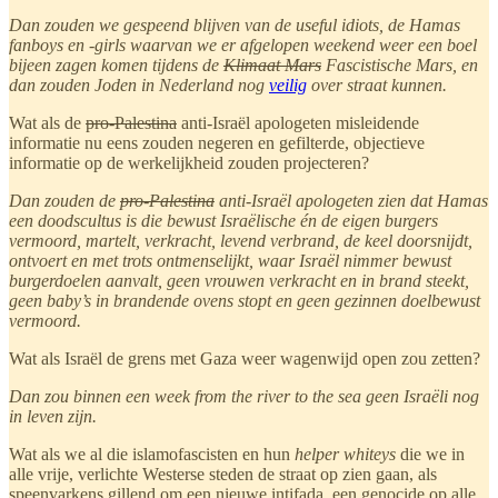
Dan zouden we gespeend blijven van de useful idiots, de Hamas
fanboys en -girls waarvan we er afgelopen weekend weer een boel
bijeen zagen komen tijdens de
Klimaat Mars
Fascistische Mars, en
dan zouden Joden in Nederland nog
veilig
over straat kunnen.
Wat als de
pro-Palestina
anti-Israël apologeten misleidende
informatie nu eens zouden negeren en gefilterde, objectieve
informatie op de werkelijkheid zouden projecteren?
Dan zouden de
pro-Palestina
anti-Israël apologeten zien dat Hamas
een doodscultus is die bewust Israëlische én de eigen burgers
vermoord, martelt, verkracht, levend verbrand, de keel doorsnijdt,
ontvoert en met trots ontmenselijkt, waar Israël nimmer bewust
burgerdoelen aanvalt, geen vrouwen verkracht en in brand steekt,
geen baby’s in brandende ovens stopt en geen gezinnen doelbewust
vermoord.
Wat als Israël de grens met Gaza weer wagenwijd open zou zetten?
Dan zou binnen een week from the river to the sea geen Israëli nog
in leven zijn.
Wat als we al die islamofascisten en hun
helper whiteys
die we in
alle vrije, verlichte Westerse steden de straat op zien gaan, als
speenvarkens gillend om een nieuwe intifada, een genocide op alle