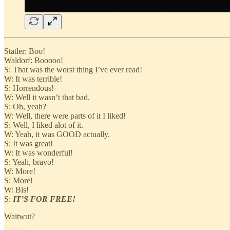
Statler: Boo!
Waldorf: Booooo!
S: That was the worst thing I’ve ever read!
W: It was terrible!
S: Horrendous!
W: Well it wasn’t that bad.
S: Oh, yeah?
W: Well, there were parts of it I liked!
S: Well, I liked alot of it.
W: Yeah, it was GOOD actually.
S: It was great!
W: It was wonderful!
S: Yeah, bravo!
W: More!
S: More!
W: Bis!
S:
IT’S FOR FREE!
Waitwut?