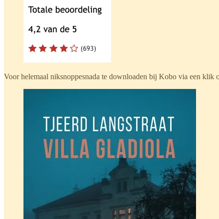
Voor helemaal niksnoppesnada te downloaden bij Kobo via een klik o