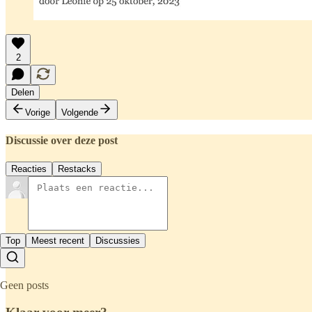
2
Delen
Vorige
Volgende
Discussie over deze post
Reacties
Restacks
Top
Meest recent
Discussies
Geen posts