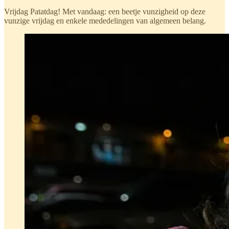
Vrijdag Patatdag! Met vandaag: een beetje vunzigheid op deze
vunzige vrijdag en enkele mededelingen van algemeen belang.