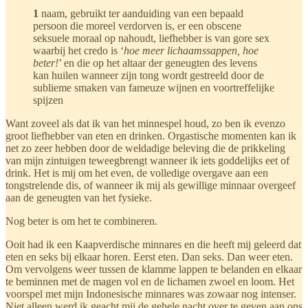
1
naam, gebruikt ter aanduiding van een bepaald
persoon die moreel verdorven is, er een obscene
seksuele moraal op nahoudt, liefhebber is van gore sex
waarbij het credo is ‘
hoe meer lichaamssappen, hoe
beter!
’ en die op het altaar der geneugten des levens
kan huilen wanneer zijn tong wordt gestreeld door de
sublieme smaken van fameuze wijnen en voortreffelijke
spijzen
Want zoveel als dat ik van het minnespel houd, zo ben ik evenzo
groot liefhebber van eten en drinken. Orgastische momenten kan ik
net zo zeer hebben door de weldadige beleving die de prikkeling
van mijn zintuigen teweegbrengt wanneer ik iets goddelijks eet of
drink. Het is mij om het even, de volledige overgave aan een
tongstrelende dis, of wanneer ik mij als gewillige minnaar overgeef
aan de geneugten van het fysieke.
Nog beter is om het te combineren.
Ooit had ik een Kaapverdische minnares en die heeft mij geleerd dat
eten en seks bij elkaar horen. Eerst eten. Dan seks. Dan weer eten.
Om vervolgens weer tussen de klamme lappen te belanden en elkaar
te beminnen met de magen vol en de lichamen zwoel en loom. Het
voorspel met mijn Indonesische minnares was zowaar nog intenser.
Niet alleen werd ik geacht mij de gehele nacht over te geven aan ons