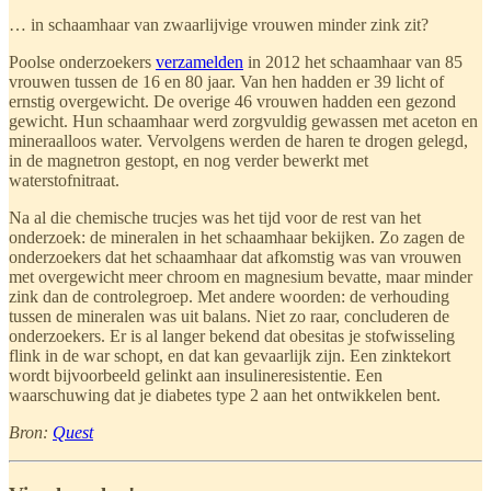
… in schaamhaar van zwaarlijvige vrouwen minder zink zit?
Poolse onderzoekers
verzamelden
in 2012 het schaamhaar van 85
vrouwen tussen de 16 en 80 jaar. Van hen hadden er 39 licht of
ernstig overgewicht. De overige 46 vrouwen hadden een gezond
gewicht. Hun schaamhaar werd zorgvuldig gewassen met aceton en
mineraalloos water. Vervolgens werden de haren te drogen gelegd,
in de magnetron gestopt, en nog verder bewerkt met
waterstofnitraat.
Na al die chemische trucjes was het tijd voor de rest van het
onderzoek: de mineralen in het schaamhaar bekijken. Zo zagen de
onderzoekers dat het schaamhaar dat afkomstig was van vrouwen
met overgewicht meer chroom en magnesium bevatte, maar minder
zink dan de controlegroep. Met andere woorden: de verhouding
tussen de mineralen was uit balans. Niet zo raar, concluderen de
onderzoekers. Er is al langer bekend dat obesitas je stofwisseling
flink in de war schopt, en dat kan gevaarlijk zijn. Een zinktekort
wordt bijvoorbeeld gelinkt aan insulineresistentie. Een
waarschuwing dat je diabetes type 2 aan het ontwikkelen bent.
Bron:
Quest