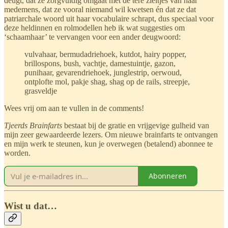
deugt, dat ze zorgvuldig omgaat met de tere zieltjes van haar
medemens, dat ze vooral niemand wil kwetsen én dat ze dat
patriarchale woord uit haar vocabulaire schrapt, dus speciaal voor
deze heldinnen en rolmodellen heb ik wat suggesties om
‘schaamhaar’ te vervangen voor een ander deugwoord:
vulvahaar, bermudadriehoek, kutdot, hairy popper,
brillospons, bush, vachtje, damestuintje, gazon,
punihaar, gevarendriehoek, junglestrip, oerwoud,
ontplofte mol, pakje shag, shag op de rails, streepje,
grasveldje
Wees vrij om aan te vullen in de comments!
Tjeerds Brainfarts
bestaat bij de gratie en vrijgevige gulheid van
mijn zeer gewaardeerde lezers. Om nieuwe brainfarts te ontvangen
en mijn werk te steunen, kun je overwegen (betalend) abonnee te
worden.
Abonneren
Wist u dat…