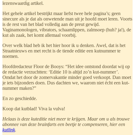
lezenswaardig artikel.
Het gehele artikel bestrijkt maar liefst twee hele pagina’s; geen
sinecure als je dat als onwetende man uit je hoofd moet leren. Voorts
is de rest van het blad volledig aan de preut gewijd.
Vaginamonologen, vibrators, schaamlippen, zalmsoep (huh? ja!), de
kut als zaak, het komt allemaal voorbij.
Over welk blad heb ik het hier hoor ik u denken. Awel, dat is het
Straatnieuws en met recht is de tiende editie een kutnummer te
noemen.
Hoofdredacteur Floor de Booys: “Het idee ontstond doordat wij op
de redactie verzuchtten: ‘Editie 10 is altijd zo’n kut-nummer’.
Omdat het door de zomervakantie minder goed verkoopt. Dan moet
je iets bijzonders doen. Dus dachten we, waarom niet écht een kut-
nummer maken?”
En zo geschiedde.
Koop dat kutblad! Viva la vulva!
Helaas is deze kuteditie niet meer te krijgen. Maar om u als trouwe
abonnee van deze brainfarts een beetje te compenseren, hier een
kutlink
.