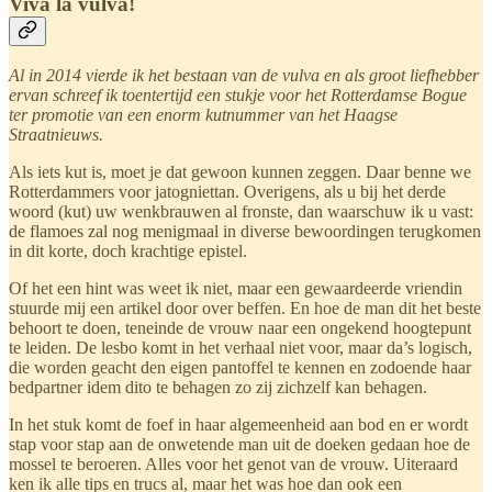
Viva la vulva!
Al in 2014 vierde ik het bestaan van de vulva en als groot liefhebber
ervan schreef ik toentertijd een stukje voor het Rotterdamse Bogue
ter promotie van een enorm kutnummer van het Haagse
Straatnieuws.
Als iets kut is, moet je dat gewoon kunnen zeggen. Daar benne we
Rotterdammers voor jatogniettan. Overigens, als u bij het derde
woord (kut) uw wenkbrauwen al fronste, dan waarschuw ik u vast:
de flamoes zal nog menigmaal in diverse bewoordingen terugkomen
in dit korte, doch krachtige epistel.
Of het een hint was weet ik niet, maar een gewaardeerde vriendin
stuurde mij een artikel door over beffen. En hoe de man dit het beste
behoort te doen, teneinde de vrouw naar een ongekend hoogtepunt
te leiden. De lesbo komt in het verhaal niet voor, maar da’s logisch,
die worden geacht den eigen pantoffel te kennen en zodoende haar
bedpartner idem dito te behagen zo zij zichzelf kan behagen.
In het stuk komt de foef in haar algemeenheid aan bod en er wordt
stap voor stap aan de onwetende man uit de doeken gedaan hoe de
mossel te beroeren. Alles voor het genot van de vrouw. Uiteraard
ken ik alle tips en trucs al, maar het was hoe dan ook een