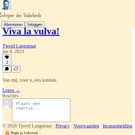
Abonneren
Inloggen
Viva la vulva!
Tjeerd Langstraat
jun 8, 2023
2
Van mij, voor u, een kutstuk.
Lezen →
Reacties
© 2026 Tjeerd Langstraat
·
Privacy
∙
Voorwaarden
∙
Incassomelding
Begin je Substack