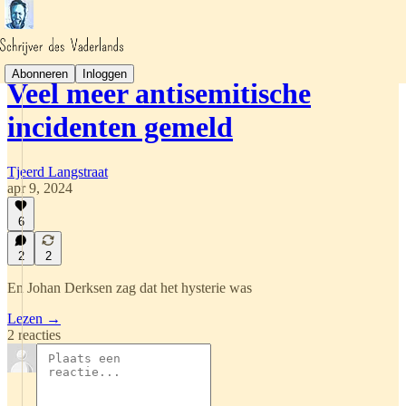
Abonneren
Inloggen
Veel meer antisemitische
incidenten gemeld
Tjeerd Langstraat
apr 9, 2024
6
2
2
En Johan Derksen zag dat het hysterie was
Lezen →
2 reacties