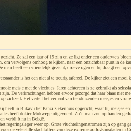
 gezicht. Ze zal een jaar of 15 zijn en ze ligt onder een ouderwets bloem
n, om vervolgens omhoog te kijken, naar een onzichtbaar punt in de ka
man heeft een vriendelijk gezicht, droeve ogen en hij draagt een opvall
rstaander is het een niet al te treurig tafereel. De kijker ziet een mooi 
ooie meisje met de vlechtjes. Jaren achtereen is ze gebruikt als sekssla
ijn. De verkrachtingen hebben ervoor gezorgd dat haar blaas niet meer 
t op zichzelf. Het vertelt het verhaal van tienduizenden meisjes en vro
j heeft in Bukavu het Panzi-ziekenhuis opgericht, waar hij meisjes en 
raties heeft dokter Mukwege uitgevoerd. Zo’n man zou op handen gedr
 verblijft nu in België.
het regeringsleger weer op. Grote vluchtelingenstromen zijn op gang 
or de vele stille slachtoffers van deze extreme oorlogsmisdaden in C