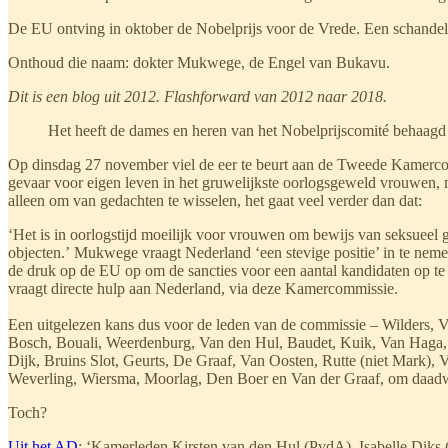
De EU ontving in oktober de Nobelprijs voor de Vrede. Een schandelij
Onthoud die naam: dokter Mukwege, de Engel van Bukavu.
Dit is een blog uit 2012. Flashforward van 2012 naar 2018.
Het heeft de dames en heren van het Nobelprijscomité behaagd 
Op dinsdag 27 november viel de eer te beurt aan de Tweede Kamerco
gevaar voor eigen leven in het gruwelijkste oorlogsgeweld vrouwen, 
alleen om van gedachten te wisselen, het gaat veel verder dan dat:
‘Het is in oorlogstijd moeilijk voor vrouwen om bewijs van seksueel
objecten.’ Mukwege vraagt Nederland ‘een stevige positie’ in te nem
de druk op de EU op om de sancties voor een aantal kandidaten op te 
vraagt directe hulp aan Nederland, via deze Kamercommissie.
Een uitgelezen kans dus voor de leden van de commissie – Wilders
Bosch, Bouali, Weerdenburg, Van den Hul, Baudet, Kuik, Van Haga, Al
Dijk, Bruins Slot, Geurts, De Graaf, Van Oosten, Rutte (niet Mark),
Weverling, Wiersma, Moorlag, Den Boer en Van der Graaf, om daadwer
Toch?
Uit het AD
: ‘Kamerleden Kirsten van den Hul (PvdA), Isabelle Dik