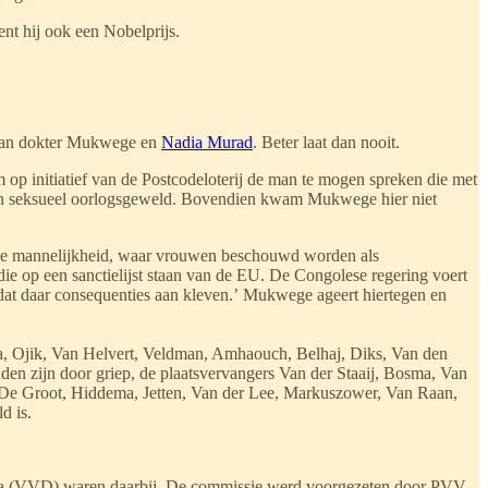
nt hij ook een Nobelprijs.
n aan dokter Mukwege en
Nadia Murad
. Beter laat dan nooit.
 initiatief van de Postcodeloterij de man te mogen spreken die met
n van seksueel oorlogsgeweld. Bovendien kwam Mukwege hier niet
ftige mannelijkheid, waar vrouwen beschouwd worden als
ie op een sanctielijst staan van de EU. De Congolese regering voert
 dat daar consequenties aan kleven.’ Mukwege ageert hiertegen en
, Ojik, Van Helvert, Veldman, Amhaouch, Belhaj, Diks, Van den
en zijn door griep, de plaatsvervangers Van der Staaij, Bosma, Van
r, De Groot, Hiddema, Jetten, Van der Lee, Markuszower, Van Raan,
d is.
aga (VVD) waren daarbij. De commissie werd voorgezeten door PVV-