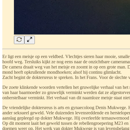
Er ligt een meisje op een veldbed. Vlechtjes sieren haar mooie, smalle
hoofd weg. Tersluiks kijkt ze nog eens naar de onzichtbare camerama
De camera draait weg van het meisje en zoomt in op een grote man. De 
mond heeft opkrullende mondhoeken; alsof hij continu glimlacht.
Zacht begint de doktersreus te spreken. In het Frans. Voor de slechte ve
De zoete klinkende woorden vertellen het gruwelijke verhaal van het m
van haar baarmoeder zo gruwelijk verminkt werden dat ze afgestorven z
onherstelbaar verminkt. Het verhaal van dit naamloze meisje staat nie
De vriendelijke doktersreus is arts en gynaecoloog Denis Mukwege. Hi
ander seksueel geweld. Vele duizenden levensreddende en herstelope
aanslag gepleegd op dokter Mukwege. Hij overleefde ternauwernood en
Op dit moment laait het geweld tussen de rebellengroepering M23 en 
doemen weer op. Het werk van dokter Mukwege is van levensbelang vo