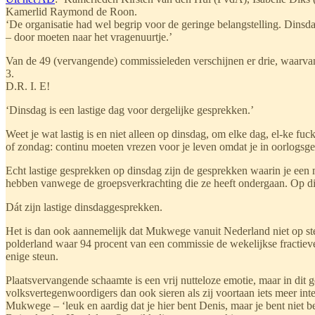
Kamerlid Raymond de Roon.
‘De organisatie had wel begrip voor de geringe belangstelling. Dinsda
– door moeten naar het vragenuurtje.’
Van de 49 (vervangende) commissieleden verschijnen er drie, waarvan 
3.
D.R. I. E!
‘Dinsdag is een lastige dag voor dergelijke gesprekken.’
Weet je wat lastig is en niet alleen op dinsdag, om elke dag, el-ke f
of zondag: continu moeten vrezen voor je leven omdat je in oorlogsg
Echt lastige gesprekken op dinsdag zijn de gesprekken waarin je een me
hebben vanwege de groepsverkrachting die ze heeft ondergaan. Op din
Dát zijn lastige dinsdaggesprekken.
Het is dan ook aannemelijk dat Mukwege vanuit Nederland niet op st
polderland waar 94 procent van een commissie de wekelijkse fractieve
enige steun.
Plaatsvervangende schaamte is een vrij nutteloze emotie, maar in di
volksvertegenwoordigers dan ook sieren als zij voortaan iets meer int
Mukwege – ‘leuk en aardig dat je hier bent Denis, maar je bent niet 