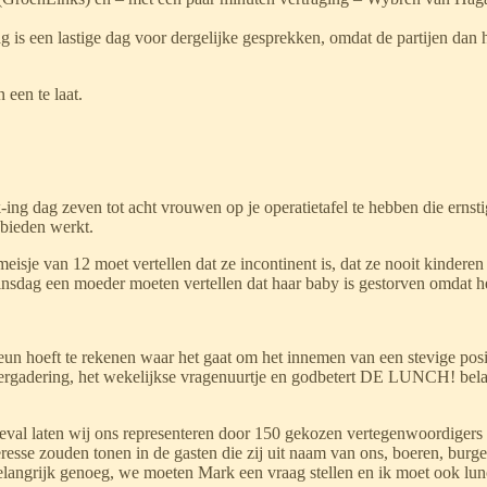
g is een lastige dag voor dergelijke gesprekken, omdat de partijen dan
een te laat.
uck-ing dag zeven tot acht vrouwen op je operatietafel te hebben die ern
ebieden werkt.
isje van 12 moet vertellen dat ze incontinent is, dat ze nooit kinderen
sdag een moeder moeten vertellen dat haar baby is gestorven omdat het
eun hoeft te rekenen waar het gaat om het innemen van een stevige pos
rgadering, het wekelijkse vragenuurtje en godbetert DE LUNCH! belangr
t geval laten wij ons representeren door 150 gekozen vertegenwoordiger
eresse zouden tonen in de gasten die zij uit naam van ons, boeren, burg
belangrijk genoeg, we moeten Mark een vraag stellen en ik moet ook lu