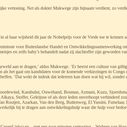
ke vertoning. Net als dokter Mukwege zijn bijnaam verdient, zo verdie
in al haar wijsheid dit jaar de Nobelprijs voor de Vrede toe te kenne
mmissie voor Buitenlandse Handel en Ontwikkelingssamenwerking om op
meisjes en zelfs baby’s behandelt nadat zij slachtoffer zijn geworde
 geweld aan te dragen,’ aldus Mukwege. ‘Er heerst een cultuur van gi
en als het gaat om kandidaten voor de komende verkiezingen in Congo d
heffen. ‘Dat wekt de indruk dat iedereen kan doen wat hij wil, zonder
, Voordewind, Karabulut, Ouwehand, Bosman, Azmani, Kuzu, Sjoerdsma
kaya, Stoffer, Geleijnse of als deze leden onverhoopt verhinderd zoud
 Van Rooijen, Azarkan, Van den Berg, Buitenweg, El Yassini, Futselaa
kelijk bij te dragen aan ontwikkelingshulp waar die hulp voor bedoel
s (GroenLinks) en – met een paar minuten vertraging – Wybren van H