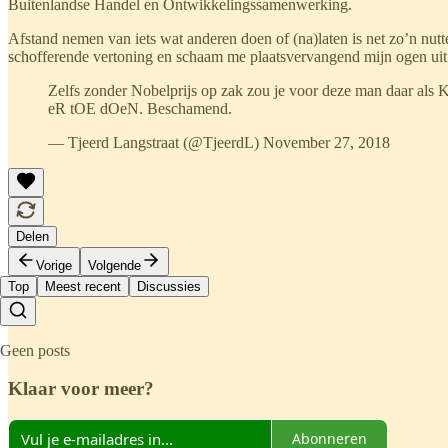
Buitenlandse Handel en Ontwikkelingssamenwerking.
Afstand nemen van iets wat anderen doen of (na)laten is net zo’n nutt
schofferende vertoning en schaam me plaatsvervangend mijn ogen uit
Zelfs zonder Nobelprijs op zak zou je voor deze man daar al
eR tOE dOeN. Beschamend.
— Tjeerd Langstraat (@TjeerdL) November 27, 2018
Delen
Vorige
Volgende
Top
Meest recent
Discussies
Geen posts
Klaar voor meer?
Abonneren