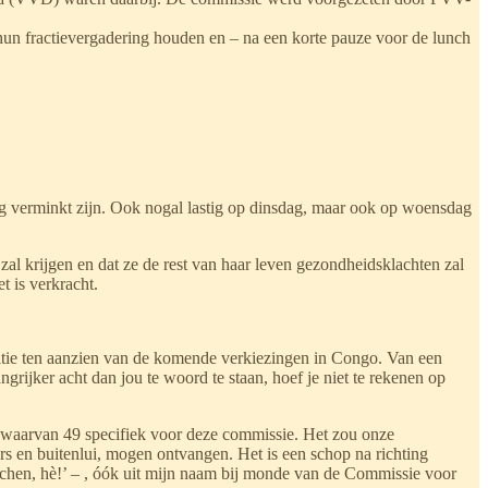
 hun fractievergadering houden en – na een korte pauze voor de lunch
stig verminkt zijn. Ook nogal lastig op dinsdag, maar ook op woensdag
 zal krijgen en dat ze de rest van haar leven gezondheidsklachten zal
 is verkracht.
itie ten aanzien van de komende verkiezingen in Congo. Van een
ijker acht dan jou te woord te staan, hoef je niet te rekenen op
s waarvan 49 specifiek voor deze commissie. Het zou onze
ers en buitenlui, mogen ontvangen. Het is een schop na richting
nchen, hè!’ – , óók uit mijn naam bij monde van de Commissie voor