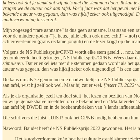
Ik lees ook dat je denkt dat wij niets met die stemmen doen. Ik kan j
vragen we de auteur ook aan tafel. Vorig jaar was dat het geval met 
bekende auteur was gegaan, dan was hij/zij zeker ook uitgenodigd. 
eindoverwinning tussen zat.
Mijn zogezegd “rare aanname” is dus geen aanname, laat staan een rare
voor de mindere goden (“ja heus, jullie tellen ook mee, echt!” –
not
) 
achteroverleunen (gratis reclame jonguh) en de lezer krijgt op die mani
Volgens de NS Publieksprijs/CPNB wordt elke stem geteld… nou, huld
genomineerde heeft gekregen, NS Publieksprijs/CPNB. Wees daar dan
stimuleren.
Dat er enkel iets met die stemmen gedaan wordt als het g
auteur was gegaan, dan was hij/zij zeker ook uitgenodigd.” is een aa
De kans om als 7e genomineerde daadwerkelijk de NS Publieksprijs t
aan tafel, wist hij zelf ook wel. Maar híj zat er wel.
[insert TL 2022: 
Als je als organisatie jezelf ten doel stelt ‘het lezen en bezitten van 
en wil je gemakshalve meeliften op de bekendheid en ‘Ma-taferelen’ v
aan tafel bij DWDD en in de boekenrubrieken van ’s lands influential
Die schrijvers die juist, JUIST! ook het CPNB nodig hebben om hun b
Nawoord: Baudet heeft de NS Publieksprijs 2022 gewonnen. Het is mina
Het is godverdomme knáp hoe het culturele establishment zichzel