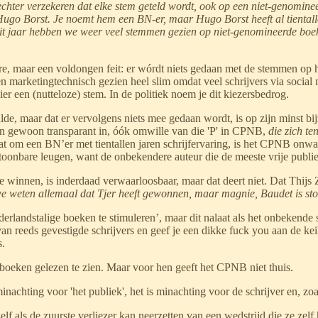
e echter verzekeren dat elke stem geteld wordt, ook op een niet-genomi
Hugo Borst. Je noemt hem een BN-er, maar Hugo Borst heeft al tientall
Dit jaar hebben we weer veel stemmen gezien op niet-genomineerde boe
, maar een voldongen feit: er wórdt niets gedaan met de stemmen op het
en marketingtechnisch gezien heel slim omdat veel schrijvers via soci
er een (nutteloze) stem. In de politiek noem je dit kiezersbedrog.
e, maar dat er vervolgens niets mee gedaan wordt, is op zijn minst b
 gewoon transparant in, óók omwille van die 'P' in CPNB,
die zich te
aat om een BN’er met tientallen jaren schrijfervaring, is het CPNB o
ntoonbare leugen, want de onbekendere auteur die de meeste vrije publ
e winnen, is inderdaad verwaarloosbaar, maar dat deert niet. Dat Th
we weten allemaal dat Tjer heeft gewonnen, maar magnie, Baudet is st
Nederlandstalige boeken te stimuleren’, maar dit nalaat als het onbekende
an reeds gevestigde schrijvers en geef je een dikke fuck you aan de ke
s.
oeken gelezen te zien. Maar voor hen geeft het CPNB niet thuis.
chting voor 'het publiek', het is minachting voor de schrijver en, zo
f als de zuurste verliezer kan neerzetten van een wedstrijd die ze zelf