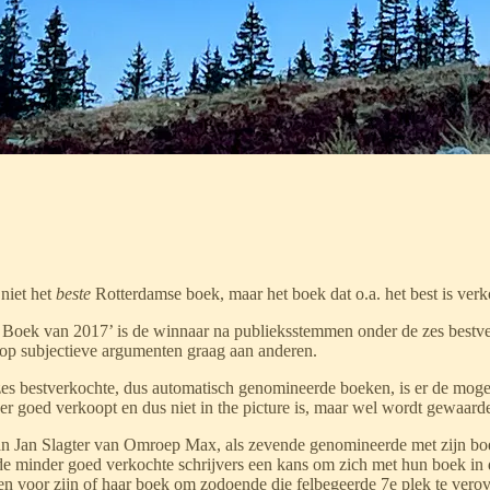
niet het
beste
Rotterdamse boek, maar het boek dat o.a. het best is ve
te Boek van 2017’ is de winnaar na publieksstemmen onder de zes bestv
d op subjectieve argumenten graag aan anderen.
 zes bestverkochte, dus automatisch genomineerde boeken, is er de moge
r goed verkoopt en dus niet in the picture is, maar wel wordt gewaard
an Jan Slagter van Omroep Max, als zevende genomineerde met zijn b
 minder goed verkochte schrijvers een kans om zich met hun boek in d
 voor zijn of haar boek om zodoende die felbegeerde 7e plek te verov