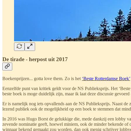
De tirade - herpost uit 2017
Boekenprijzen... gotta love them. Zo is het
‘Beste Rotterdamse Boek’
Eenzelfde punt van kritiek geldt voor de NS Publieksprijs. Het ‘Bes
beste boek is moge duidelijk zijn, maar ik laat deze discussie gevoer
Er is namelijk nog iets opvallends aan de NS Publieksprijs. Naast de
lezend publiek ook de mogelijkheid op een boek te stemmen dat minde
In 2016 was Hugo Borst de gelukkige die, mede dankzij een lobby v
zevende nominatie geeft, hoewel miniem, ook de minder bekende of de
winnaar bekend gemaakt zou worden, dan ook menig schrijver lobbyen