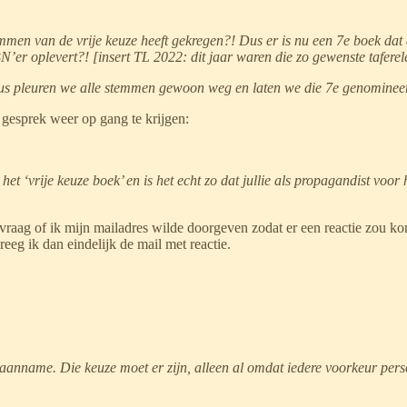
mmen van de vrije keuze heeft gekregen?! Dus er is nu een 7e boek dat 
er oplevert?! [insert TL 2022: dit jaar waren die zo gewenste taferele
op dus pleuren we alle stemmen gewoon weg en laten we die 7e genomin
et gesprek weer op gang te krijgen:
t ‘vrije keuze boek’ en is het echt zo dat jullie als propagandist voor
e vraag of ik mijn mailadres wilde doorgeven zodat er een reactie zou
eeg ik dan eindelijk de mail met reactie.
e aanname. Die keuze moet er zijn, alleen al omdat iedere voorkeur perso