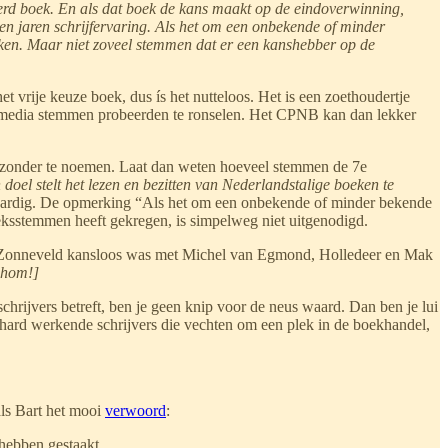
neerd boek. En als dat boek de kans maakt op de eindoverwinning,
en jaren schrijfervaring. Als het om een onbekende of minder
ken. Maar niet zoveel stemmen dat er een kanshebber op de
 vrije keuze boek, dus ís het nutteloos. Het is een zoethoudertje
al media stemmen probeerden te ronselen. Het CPNB kan dan lekker
ijzonder te noemen. Laat dan weten hoeveel stemmen de 7e
n doel stelt het lezen en bezitten van Nederlandstalige boeken te
nwaardig. De opmerking “Als het om een onbekende of minder bekende
ieksstemmen heeft gekregen, is simpelweg niet uitgenodigd.
ijs Zonneveld kansloos was met Michel van Egmond, Holledeer en Mak
ohom!]
 schrijvers betreft, ben je geen knip voor de neus waard. Dan ben je lui
ihard werkende schrijvers die vechten om een plek in de boekhandel,
als Bart het mooi
verwoord
:
 hebben gestaakt.