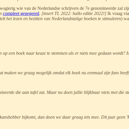
erig wie van de Nederlandse schrijvers de 7e genomineerde zal zijn. 
en
compleet genegeerd
.
[insert TL 2022: hallo editie 2022!]
Ik vraag vi
lt het lezen en bezitten van Nederlandstalige boeken te stimuleren
) wa
p een boek naar keuze te stemmen als er niets mee gedaan wordt? Ho
at maken we graag mogelijk omdat elk boek nu eenmaal zijn fans heeft
mineerde die aan tafel zat. Maar nu doen jullie blijkbaar niets met di
n kanshebber bijkomt, dan doen we daar graag iets mee. Dit jaar geen 'M