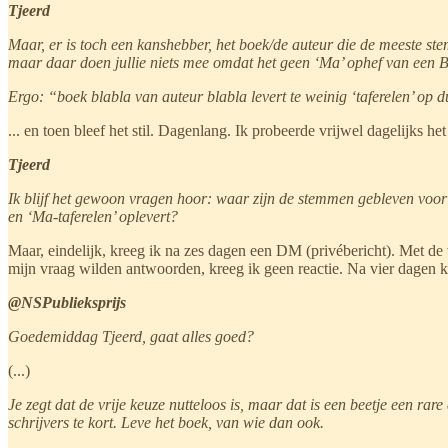
Tjeerd
Maar, er is toch een kanshebber, het boek/de auteur die de meeste ste
maar daar doen jullie niets mee omdat het geen ‘Ma’ ophef van een BN’
Ergo: “boek blabla van auteur blabla levert te weinig ‘taferelen’ 
... en toen bleef het stil. Dagenlang. Ik probeerde vrijwel dagelijks h
Tjeerd
Ik blijf het gewoon vragen hoor: waar zijn de stemmen gebleven voor he
en ‘Ma-taferelen’ oplevert?
Maar, eindelijk, kreeg ik na zes dagen een DM (privébericht). Met d
mijn vraag wilden antwoorden, kreeg ik geen reactie. Na vier dagen kr
@NSPublieksprijs
Goedemiddag Tjeerd, gaat alles goed?
(...)
Je zegt dat de vrije keuze nutteloos is, maar dat is een beetje een rar
schrijvers te kort. Leve het boek, van wie dan ook.