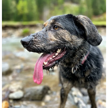
Doneren
Wil je meer van dit soort
Brainfarts
lezen? En denk je “ik gun die
gozer wel een paar eurootjes zodat hij zijn schrijfsels blijft delen”.
Dan kun je betalend lid worden en voorzie je mij van een beetje
schrijvend bestaansrecht!
Subscribe
hieronder, kies voor een maandabonnement,
jaarabonnement (17% korting!) of sponsorship en ontvang als eerste
(exclusieve) content.
Eenmalig doneren kan hier
of met een directe overboeking naar
NL70 BUNQ 2076 5623 89 t.n.v. Tjeerds Brainfarts.
Mijn dank is groot en oneindig!