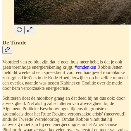
De Tirade
Voordeel van zo blut zijn dat je geen huis meer hebt, is dat je ook
geen torenhoge energierekening krijgt.
#omdenken
Robbie Jetten
hield dit weekend een spreekbeurt voor een handjevol roomblanke
zestigplus D66’ers in de Rode Hoed, terwijl er op hetzelfde moment
een overleg gaande was tussen Kabinet en Coalitie over de mede
door hem veroorzaakte energiecrisis.
Schitteren doet de mooiboy graag en dat deed hij nu dus ook: door
afwezigheid. Net als hij zal schitteren van afwezigheid bij de
Algemene Politieke Beschouwingen tijdens de grootste en
grotendeels door het Rutte Regime veroorzaakte crisis’ (meervoud)
sinds de Tweede Wereldoorlog. Omdat Robbie vindt dat hij
aanwezig moet zijn bij een energiecongres in het Amerikaanse
Pittsburgh, waar ze gaan keuvelen over waterstof en meer van zulks.