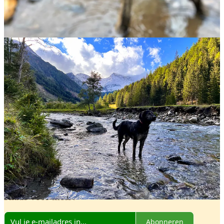
Delen
Vorige
Volgende
Discussie over deze post
Reacties
Restacks
Top
Meest recent
Discussies
Geen posts
Klaar voor meer?
Abonneren