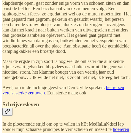
klapdeurtje open, gaat zonder enige vorm van schonen zitten en dan
barst de hel los. Een bacchanaal van excrementen volgt. Een
spuitorgie van feces, zo erg dat het wel op de muren moet zitten. Het
gaat gepaard met gegrom, gekreun en gezucht waarbij het persen
een barende vrouw blosjes van jaloezie zou bezorgen – overigens
kan dat met kracht naar buiten werken van uitwerpselen niet anders
dan groteske aambeien opleveren. Het geheel gaat gepaard met
windturbines van darmgassen, buikwinden en het verspreiden van
poepbacteriën all over the place. Aan obstipatie heeft de gemiddelde
campingkakker een broertje dood.
Maar de ergste in zijn soort is nog wel de ontlaster die al rokende
zijn te zwart gebakken bbq-vlees naar buiten wurmt. De geur van
nicotine, stront, het klamme bouqet van een veertig jaar oud
toiletgebouw… Ik wilde het niet, ik zocht het niet, ik kreeg het toch.
Awel, om in de luchtige geest van Den Uyl te spreken:
het reizen
vereist sterke zenuwen
. Een sterke maag ook.
Schrijversleven
In de ploeterende strijd om op te vallen in hEt MedIaLaNdscHap
zonder mijn schaarse principes te vernachelen en mezelf te
hoereren