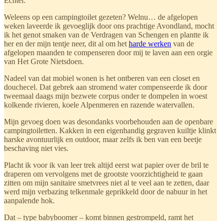
Echter.
Weleens op een campingtoilet gezeten? Welnu… de afgelopen
weken laveerde ik gevoeglijk door ons prachtige Avondland, mocht
ik het genot smaken van de Verdragen van Schengen en plantte ik
her en der mijn tentje neer, dit al om het
harde werken
van de
afgelopen maanden te compenseren door mij te laven aan een orgie
van Het Grote Nietsdoen.
Nadeel van dat mobiel wonen is het ontberen van een closet en
douchecel. Dat gebrek aan stromend water compenseerde ik door
tweemaal daags mijn bezwete corpus onder te dompelen in woest
kolkende rivieren, koele Alpenmeren en razende watervallen.
Mijn gevoeg doen was desondanks voorbehouden aan de openbare
campingtoiletten. Kakken in een eigenhandig gegraven kuiltje klinkt
harske avontuurlijk en outdoor, maar zelfs ik ben van een beetje
beschaving niet vies.
Placht ik voor ik van leer trek altijd eerst wat papier over de bril te
draperen om vervolgens met de grootste voorzichtigheid te gaan
zitten om mijn sanitaire smetvrees niet al te veel aan te zetten, daar
werd mijn verbazing telkenmale geprikkeld door de nabuur in het
aanpalende hok.
Dat – type babyboomer – komt binnen gestrompeld, ramt het