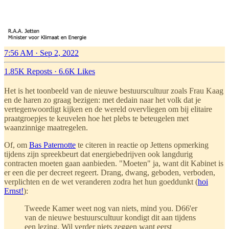
7:56 AM · Sep 2, 2022
1.85K Reposts
·
6.6K Likes
Het is het toonbeeld van de nieuwe bestuurscultuur zoals Frau Kaag
en de haren zo graag bezigen: met dedain naar het volk dat je
vertegenwoordigt kijken en de wereld overvliegen om bij elitaire
praatgroepjes te keuvelen hoe het plebs te beteugelen met
waanzinnige maatregelen.
Of, om
Bas Paternotte
te citeren in reactie op Jettens opmerking
tijdens zijn spreekbeurt dat energiebedrijven ook langdurig
contracten moeten gaan aanbieden. "Moeten" ja, want dit Kabinet is
er een die per decreet regeert. Drang, dwang, geboden, verboden,
verplichten en de wet veranderen zodra het hun goeddunkt (
hoi
Ernst!
):
Tweede Kamer weet nog van niets, mind you. D66'er
van de nieuwe bestuurscultuur kondigt dit aan tijdens
een lezing. Wil verder niets zeggen want eerst