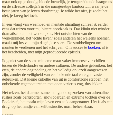
maar ook op je doodgebloede huwelijk, je terugtrekkende haargrens
en de affreuze collega’s in die naargeestige kantoortuin waar je de
beste jaren van je leven doorbrengt. Je wilde het niet, je zocht het
niet, je kreeg het toch.
In een vlaag van weemoed en mentale afmatting schreef ik eerder
eens dat reizen voor mij bittere noodzaak is. Dat klinkt niet minder
dramatisch dan het werkelijk is. Het ontvluchten van de
werkelijkheid, het ‘echte leven’ zoals anderen het weleens noemen,
maakt mij los van mijn dagelijkse sores. De strubbelingen om
munten te verdienen met het schrijven. Om succes te
boeken
, al is
het bescheiden, met mijn geproduceerde epistels.
Ik geniet van de soms minieme maar vaker immense verschillen
tussen de Nederlandse en andere culturen. De andere gebruiken, het
eten, de andere dagindeling en het volledig op jezelf aangewezen
zijn, zonder de veiligheid van een bekende taal en eigen vaste
gebruiken. Dat kleine cirkeltje van uit je comfortzone stappen, het
onbekende tegemoet treden met open vizier is eng, dus lekker.
Het reizen, het daarmee samenhangende opzoeken van adrenaline
rushes zoals bergsporten, snowboarden en extreme tochten over de
Poolcirkel, het maakt mijn leven een stuk aangenamer. Het is als een
drug, op het randje van zelfdestructie, maar beheersbaar.