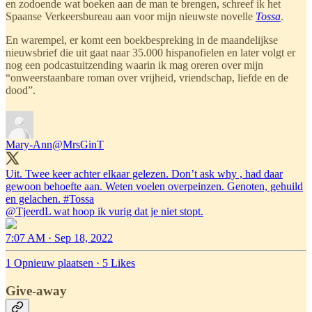
en zodoende wat boeken aan de man te brengen, schreef ik het
Spaanse Verkeersbureau aan voor mijn nieuwste novelle
Tossa
.
En warempel, er komt een boekbespreking in de maandelijkse
nieuwsbrief die uit gaat naar 35.000 hispanofielen en later volgt er
nog een podcastuitzending waarin ik mag oreren over mijn
“onweerstaanbare roman over vrijheid, vriendschap, liefde en de
dood”.
Mary-Ann
@MrsGinT
Uit. Twee keer achter elkaar gelezen. Don’t ask why , had daar
gewoon behoefte aan. Weten voelen overpeinzen. Genoten, gehuild
en gelachen.
#Tossa
@TjeerdL
wat hoop ik vurig dat je niet stopt.
7:07 AM · Sep 18, 2022
1 Opnieuw plaatsen
·
5 Likes
Give-away