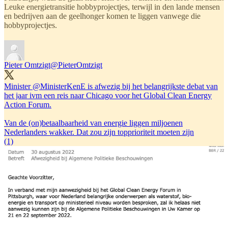
Leuke energietransitie hobbyprojectjes, terwijl in den lande mensen
en bedrijven aan de geelhonger komen te liggen vanwege die
hobbyprojectjes.
Pieter Omtzigt
@PieterOmtzigt
Minister
@MinisterKenE
is afwezig bij het belangrijkste debat van
het jaar ivm een reis naar Chicago voor het Global Clean Energy
Action Forum.
Van de (on)betaalbaarheid van energie liggen miljoenen
Nederlanders wakker. Dat zou zijn topprioriteit moeten zijn
(1)