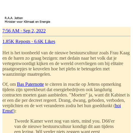
7:56 AM · Sep 2, 2022
1.85K Reposts
·
6.6K Likes
Het is het toonbeeld van de nieuwe bestuurscultuur zoals Frau Kaag
en de haren zo graag bezigen: met dedain naar het volk dat je
vertegenwoordigt kijken en de wereld overvliegen om bij elitaire
praatgroepjes te keuvelen hoe het plebs te beteugelen met
waanzinnige maatregelen.
Of, om
Bas Paternotte
te citeren in reactie op Jettens opmerking
tijdens zijn spreekbeurt dat energiebedrijven ook langdurig
contracten moeten gaan aanbieden. "Moeten" ja, want dit Kabinet is
er een die per decreet regeert. Drang, dwang, geboden, verboden,
verplichten en de wet veranderen zodra het hun goeddunkt (
hoi
Ernst!
):
Tweede Kamer weet nog van niets, mind you. D66'er
van de nieuwe bestuurscultuur kondigt dit aan tijdens
een lezing. Wil verder niets zeggen want eerst