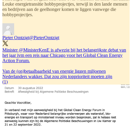
Leuke energietransitie hobbyprojectjes, terwijl in den lande mensen
en bedrijven aan de geelhonger komen te liggen vanwege die
hobbyprojectjes.
Pieter Omtzigt
@PieterOmtzigt
Minister
@MinisterKenE
is afwezig bij het belangrijkste debat van
het jaar ivm een reis naar Chicago voor het Global Clean Energy
Action Forum.
Van de (on)betaalbaarheid van energie liggen miljoenen
Nederlanders wakker. Dat zou zijn topprioriteit moeten zijn
(1)