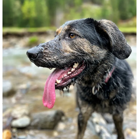
Doneren
Wil je meer van dit soort
Brainfarts
lezen? En denk je “ik gun die
gozer wel een paar eurootjes zodat hij zijn schrijfsels blijft delen”.
Dan kun je betalend lid worden en voorzie je mij van een beetje
schrijvend bestaansrecht!
Subscribe
hieronder, kies voor een maandabonnement,
jaarabonnement (17% korting!) of sponsorship en ontvang als eerste
(exclusieve) content.
Eenmalig doneren kan hier
of met een directe overboeking naar
NL70 BUNQ 2076 5623 89 t.n.v. Tjeerds Brainfarts.
Mijn dank is groot en oneindig!