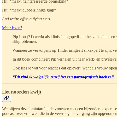
Hij: *maakt geïnteresseerde opmerking*
Hij: *maakt dubbelzinnige grap*
And we’re off to a flying start
.
Meer lezen?
Pip Lou (31) werkt als klinisch logopedist in het ziekenhuis en
slikproblemen.
Wanneer ze vervolgens op Tinder aangeeft slikexpert te zijn, ver
In dit boek combineert Pip verhalen uit haar werk- en privéleven 
Ook lees je wat voor reacties dat oplevert, want als vrouw ope
“Dit vind ik walgelijk, tenzij het een pornografisch boek is.”
Het noorden kwijt
We blijven deze brainfart bij de vrouwen met een bijzondere expertise.
podcast over vrouwen die in de vervroegde overgang zijn opgenomen