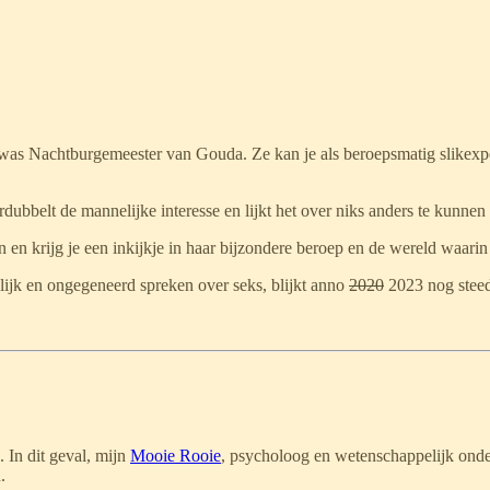
 was Nachtburgemeester van Gouda. Ze kan je als beroepsmatig slikexpert
dubbelt de mannelijke interesse en lijkt het over niks anders te kunnen
en krijg je een inkijkje in haar bijzondere beroep en de wereld waarin zi
nlijk en ongegeneerd spreken over seks, blijkt anno
2020
2023 nog steeds
 In dit geval, mijn
Mooie Rooie
, psycholoog en wetenschappelijk ond
.