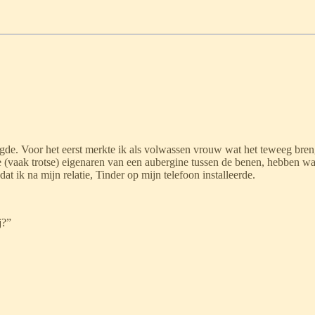
ndigde. Voor het eerst merkte ik als volwassen vrouw wat het teweeg breng
De (vaak trotse) eigenaren van een aubergine tussen de benen, hebben w
at ik na mijn relatie, Tinder op mijn telefoon installeerde.
j?”