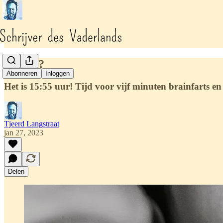
Slik jij?
Abonneren
Inloggen
Het is 15:55 uur! Tijd voor vijf minuten brainfarts e
Tjeerd Langstraat
jan 27, 2023
Delen