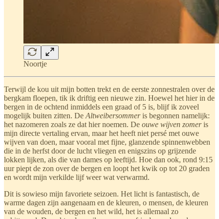
Noortje
Terwijl de kou uit mijn botten trekt en de eerste zonnestralen over de
bergkam floepen, tik ik driftig een nieuwe zin. Hoewel het hier in de
bergen in de ochtend inmiddels een graad of 5 is, blijf ik zoveel
mogelijk buiten zitten. De
Altweibersommer
is begonnen namelijk:
het nazomeren zoals ze dat hier noemen. De
ouwe wijven zomer
is
mijn directe vertaling ervan, maar het heeft niet persé met ouwe
wijven van doen, maar vooral met fijne, glanzende spinnenwebben
die in de herfst door de lucht vliegen en enigszins op grijzende
lokken lijken, als die van dames op leeftijd. Hoe dan ook, rond 9:15
uur piept de zon over de bergen en loopt het kwik op tot 20 graden
en wordt mijn verkilde lijf weer wat verwarmd.
Dit is sowieso mijn favoriete seizoen. Het licht is fantastisch, de
warme dagen zijn aangenaam en de kleuren, o mensen, de kleuren
van de wouden, de bergen en het wild, het is allemaal zo