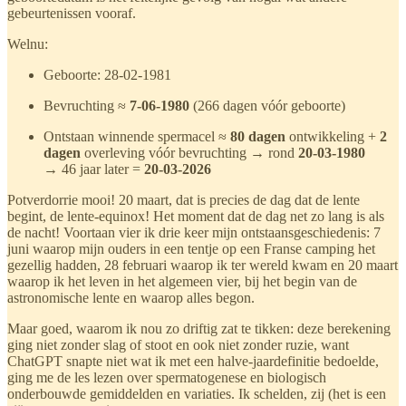
gebeurtenissen vooraf.
Welnu:
Geboorte: 28-02-1981
Bevruchting ≈
7-06-1980
(266 dagen vóór geboorte)
Ontstaan winnende spermacel ≈
80 dagen
ontwikkeling +
2
dagen
overleving vóór bevruchting → rond
20-03-1980
→ 46 jaar later =
20-03-2026
Potverdorrie mooi! 20 maart, dat is precies de dag dat de lente
begint, de lente-equinox! Het moment dat de dag net zo lang is als
de nacht! Voortaan vier ik drie keer mijn ontstaansgeschiedenis: 7
juni waarop mijn ouders in een tentje op een Franse camping het
gezellig hadden, 28 februari waarop ik ter wereld kwam en 20 maart
waarop ik het leven in het algemeen vier, bij het begin van de
astronomische lente en waarop alles begon.
Maar goed, waarom ik nou zo driftig zat te tikken: deze berekening
ging niet zonder slag of stoot en ook niet zonder ruzie, want
ChatGPT snapte niet wat ik met een halve-jaardefinitie bedoelde,
ging me de les lezen over spermatogenese en biologisch
onderbouwde gemiddelden en variaties. Ik schelden, zij (het is een