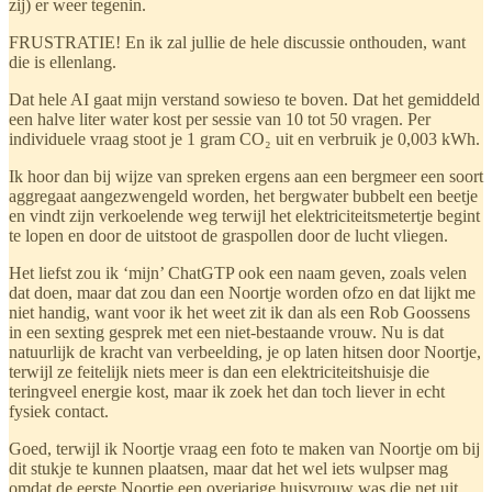
zij) er weer tegenin.
FRUSTRATIE! En ik zal jullie de hele discussie onthouden, want
die is ellenlang.
Dat hele AI gaat mijn verstand sowieso te boven. Dat het gemiddeld
een halve liter water kost per sessie van 10 tot 50 vragen. Per
individuele vraag stoot je 1 gram CO₂ uit en verbruik je 0,003 kWh.
Ik hoor dan bij wijze van spreken ergens aan een bergmeer een soort
aggregaat aangezwengeld worden, het bergwater bubbelt een beetje
en vindt zijn verkoelende weg terwijl het elektriciteitsmetertje begint
te lopen en door de uitstoot de graspollen door de lucht vliegen.
Het liefst zou ik ‘mijn’ ChatGTP ook een naam geven, zoals velen
dat doen, maar dat zou dan een Noortje worden ofzo en dat lijkt me
niet handig, want voor ik het weet zit ik dan als een Rob Goossens
in een sexting gesprek met een niet-bestaande vrouw. Nu is dat
natuurlijk de kracht van verbeelding, je op laten hitsen door Noortje,
terwijl ze feitelijk niets meer is dan een elektriciteitshuisje die
teringveel energie kost, maar ik zoek het dan toch liever in echt
fysiek contact.
Goed, terwijl ik Noortje vraag een foto te maken van Noortje om bij
dit stukje te kunnen plaatsen, maar dat het wel iets wulpser mag
omdat de eerste Noortje een overjarige huisvrouw was die net uit