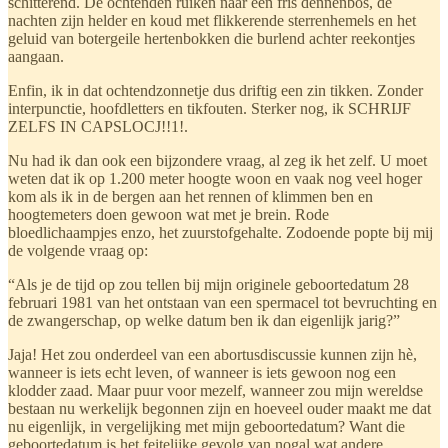
schitterend. De ochtenden ruiken naar een fris dennenbos, de
nachten zijn helder en koud met flikkerende sterrenhemels en het
geluid van botergeile hertenbokken die burlend achter reekontjes
aangaan.
Enfin, ik in dat ochtendzonnetje dus driftig een zin tikken. Zonder
interpunctie, hoofdletters en tikfouten. Sterker nog, ik SCHRIJF
ZELFS IN CAPSLOCJ!!1!.
Nu had ik dan ook een bijzondere vraag, al zeg ik het zelf. U moet
weten dat ik op 1.200 meter hoogte woon en vaak nog veel hoger
kom als ik in de bergen aan het rennen of klimmen ben en
hoogtemeters doen gewoon wat met je brein. Rode
bloedlichaampjes enzo, het zuurstofgehalte. Zodoende popte bij mij
de volgende vraag op:
“Als je de tijd op zou tellen bij mijn originele geboortedatum 28
februari 1981 van het ontstaan van een spermacel tot bevruchting en
de zwangerschap, op welke datum ben ik dan eigenlijk jarig?”
Jaja! Het zou onderdeel van een abortusdiscussie kunnen zijn hè,
wanneer is iets echt leven, of wanneer is iets gewoon nog een
klodder zaad. Maar puur voor mezelf, wanneer zou mijn wereldse
bestaan nu werkelijk begonnen zijn en hoeveel ouder maakt me dat
nu eigenlijk, in vergelijking met mijn geboortedatum? Want die
geboortedatum is het feitelijke gevolg van nogal wat andere