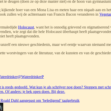
iet te deugen (doen ze op deze manier niet) en de hoon van gymnasiuml
g kijkende hoer van een Mona Lisa en meten haar een niqaab aan en he
lsook zullen wij de achternaam van Francis Bacon veranderen in
Vegeta
vermaledijde
Holocaust
, want het is onnodig grievend en stigmatiserend
ndien, wie zegt dat die hele Holocaust überhaupt heeft plaatsgevonde
niet heeft plaatsgevonden.
je vanzelf een nieuwe geschiedenis, maar wel eentje waarvan niemand me
ette worstvingers van de literatuur, van de kunsten en van de geschieden
Waterdrinker
@WaterdrinkerP
t is reeds gedoofd. Wat kun je als schrijver nog doen? Stoppen met schr
en. Of anders: je bek open doen. Bij deze.
Roald Dahl aangepast om ‘beledigend’ taalgebruik