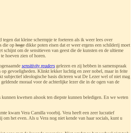
tegen dat kleine schermpje te foeteren als ik weer lees over
s die op
hoge
dikke poten eisen dat er weer ergens een schilderij moet
 schijnt om de sensitieven van geest die de kunsten en de ultieme
te hoeven zien of horen.
 zogenaamde
sensitivity readers
gelezen en zij hebben in samenspraak
n op gevoeligheden. Klinkt lekker luchtig en zeer nobel, maar in feite
kt subjectief ideologische basis dicteren wat De Lezer wel of niet mag
 geldende moraal voor de achterlijke lezer die in de ogen van de
ens kunnen kwetsen alsook ten diepste kunnen beledigen. En we weten
imte kwam Vera Camilla voorbij. Vera heeft een zeer lucratief
mij om het even. Als u Vera nog niet kende van haar socials, kunt u