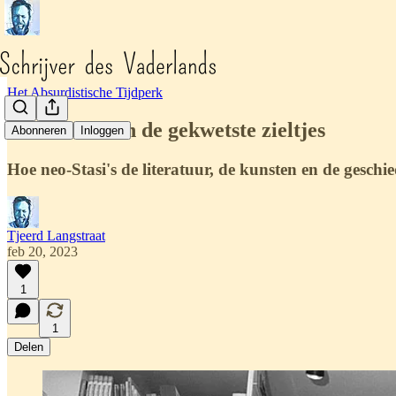
Het Absurdistische Tijdperk
Roald Dahl en de gekwetste zieltjes
Abonneren
Inloggen
Hoe neo-Stasi's de literatuur, de kunsten en de geschie
Tjeerd Langstraat
feb 20, 2023
1
1
Delen