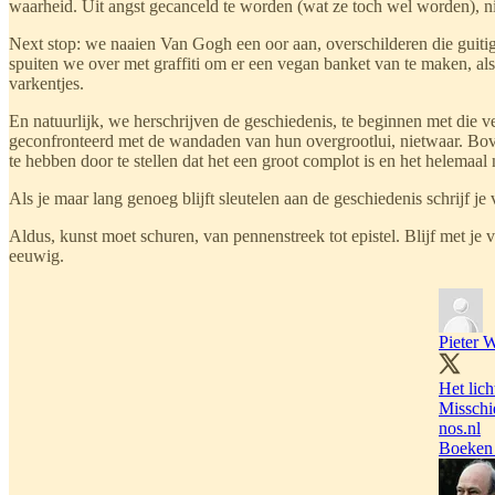
waarheid. Uit angst gecanceld te worden (wat ze toch wel worden), n
Next stop: we naaien Van Gogh een oor aan, overschilderen die guiti
spuiten we over met graffiti om er een vegan banket van te maken, a
varkentjes.
En natuurlijk, we herschrijven de geschiedenis, te beginnen met die 
geconfronteerd met de wandaden van hun overgrootlui, nietwaar. Bove
te hebben door te stellen dat het een groot complot is en het helemaal 
Als je maar lang genoeg blijft sleutelen aan de geschiedenis schrijf 
Aldus, kunst moet schuren, van pennenstreek tot epistel. Blijf met je v
eeuwig.
Pieter 
Het lich
Misschi
nos.nl
Boeken 