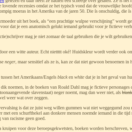
gen
gelezen en daar heeft ze nadien een scheetje over gelaten. Ze is het 
 de lovende recensies omdat ze het typisch vond dat de vrouwelijke ho
 zompig moeras in het Amerika van de jaren 50. Die ís onschuldig, die ís 
rmoeder uit het boek, als “een prachtige wulpse verschijning” wordt gepo
voor dat je een anatomisch gelukt iemand gebruikt voor je fictieve verh
ctie)schrijver mag je niet zomaar de taal gebruiken die je wilt gebruiken
or een witte auteur. Echt niettttt oké! Huidskleur wordt verder ook o
dse
neger
, maar sensitief als ze is, kan ze dat niet gewoon benoemen in h
en tussen het Amerikaans/Engels
black
en
white
dat je in het geval van hu
ik noemen, in de boeken van Roald Dahl mag je fictieve personages da
n toonaangevende slavenstaat) neger noemt, mag dan weer niet, als
blan
wel weer wat over zeggen.
dvervalsing is dat ze juist weg willen gummen wat niet weggegumd zou
r met een schurfthekel aan donkere mensen noemde iemand in die tijd 
ing van racisme geen goed.
 kruipen voor deze beroepsgekwetsten, boeken worden herschreven, wo