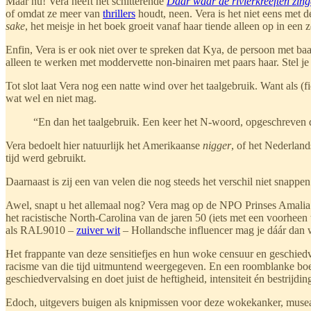
Maar nu! Vera heeft het schitterende
Daar waar de rivierkreeften zin
of omdat ze meer van
thrillers
houdt, neen. Vera is het niet eens met
sake
, het meisje in het boek groeit vanaf haar tiende alleen op in een
Enfin, Vera is er ook niet over te spreken dat Kya, de persoon met baa
alleen te werken met moddervette non-binairen met paars haar. Stel je 
Tot slot laat Vera nog een natte wind over het taalgebruik. Want als (fi
wat wel en niet mag.
“En dan het taalgebruik. Een keer het N-woord, opgeschreven do
Vera bedoelt hier natuurlijk het Amerikaanse
nigger
, of het Nederlan
tijd werd gebruikt.
Daarnaast is zij een van velen die nog steeds het verschil niet snapp
Awel, snapt u het allemaal nog? Vera mag op de NPO Prinses Amalia d
het racistische North-Carolina van de jaren 50 (iets met een voorhee
als RAL9010 –
zuiver wit
– Hollandsche influencer mag je dáár dan 
Het frappante van deze sensitiefjes en hun woke censuur en geschie
racisme van die tijd uitmuntend weergegeven. En een roomblanke boe
geschiedvervalsing en doet juist de heftigheid, intensiteit én bestrijd
Edoch, uitgevers buigen als knipmissen voor deze wokekanker, musea