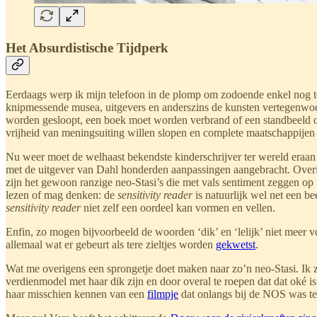
Het Absurdistische Tijdperk
Eerdaags werp ik mijn telefoon in de plomp om zodoende enkel nog te g
knipmessende musea, uitgevers en anderszins de kunsten vertegenwoo
worden gesloopt, een boek moet worden verbrand of een standbeeld om 
vrijheid van meningsuiting willen slopen en complete maatschappije
Nu weer moet de welhaast bekendste kinderschrijver ter wereld eraa
met de uitgever van Dahl honderden aanpassingen aangebracht. Over
zijn het gewoon ranzige neo-Stasi’s die met vals sentiment zeggen op 
lezen of mag denken: de
sensitivity reader
is natuurlijk wel net een be
sensitivity reader
niet zelf een oordeel kan vormen en vellen.
Enfin, zo mogen bijvoorbeeld de woorden ‘dik’ en ‘lelijk’ niet meer
allemaal wat er gebeurt als tere zieltjes worden
gekwetst
.
Wat me overigens een sprongetje doet maken naar zo’n neo-Stasi. Ik za
verdienmodel met haar dik zijn en door overal te roepen dat dat oké is.
haar misschien kennen van een
filmpje
dat onlangs bij de NOS was te