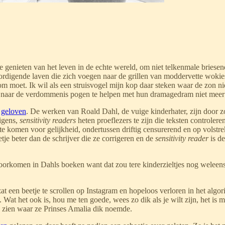
enieten van het leven in de echte wereld, om niet telkenmale briesend 
rdigende laven die zich voegen naar de grillen van moddervette wokie
moet. Ik wil als een struisvogel mijn kop daar steken waar de zon niet
n naar de verdommenis pogen te helpen met hun dramagedram niet meer 
n
geloven
. De werken van Roald Dahl, de vuige kinderhater, zijn door
igens,
sensitivity readers
heten proeflezers te zijn die teksten controlere
te komen voor gelijkheid, ondertussen driftig censurerend en op volstre
etje beter dan de schrijver die ze corrigeren en de
sensitivity reader
is de
 voorkomen in Dahls boeken want dat zou tere kinderzieltjes nog wele
t een beetje te scrollen op Instagram en hopeloos verloren in het algor
 Wat het ook is, hou me ten goede, wees zo dik als je wilt zijn, het is 
 zien waar ze Prinses Amalia dik noemde.