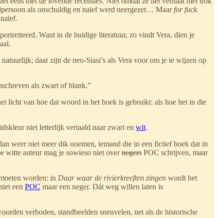
niet eens met de lovende recensies. Niet omdat ze het verhaal niet trok
ofdpersoon als onschuldig en naïef werd neergezet… Maar
for fuck
naïef.
rtretteerd. Want in de huidige literatuur, zo vindt Vera, dien je
aal.
 natuurlijk; daar zijn de neo-Stasi’s als Vera voor om je te wijzen op
mschreven als zwart of blank.”
et licht van hoe dat woord in het boek is gebruikt: als hoe het in die
idskleur niet letterlijk vertaald naar zwart en
wit
.
n weer niet meer dik noemen, iemand die in een fictief boek dat in
ke
witte auteur mag je sowieso niet over
negers
POC schrijven, maar
 moeten worden: in
Daar waar de rivierkreeften zingen
wordt het
niet een
POC
maar een neger. Dát weg willen laten is
orden verboden, standbeelden sneuvelen, net als de historische