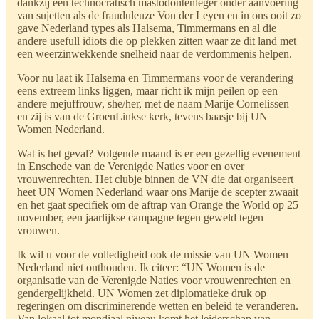
dankzij een technocratisch mastodontenleger onder aanvoering
van sujetten als de frauduleuze Von der Leyen en in ons ooit zo
gave Nederland types als Halsema, Timmermans en al die
andere usefull idiots die op plekken zitten waar ze dit land met
een weerzinwekkende snelheid naar de verdommenis helpen.
Voor nu laat ik Halsema en Timmermans voor de verandering
eens extreem links liggen, maar richt ik mijn peilen op een
andere mejuffrouw, she/her, met de naam Marije Cornelissen
en zij is van de GroenLinkse kerk, tevens baasje bij UN
Women Nederland.
Wat is het geval? Volgende maand is er een gezellig evenement
in Enschede van de Verenigde Naties voor en over
vrouwenrechten. Het clubje binnen de VN die dat organiseert
heet UN Women Nederland waar ons Marije de scepter zwaait
en het gaat specifiek om de aftrap van Orange the World op 25
november, een jaarlijkse campagne tegen geweld tegen
vrouwen.
Ik wil u voor de volledigheid ook de missie van UN Women
Nederland niet onthouden. Ik citeer: “UN Women is de
organisatie van de Verenigde Naties voor vrouwenrechten en
gendergelijkheid. UN Women zet diplomatieke druk op
regeringen om discriminerende wetten en beleid te veranderen.
Van lokaal tot mondiaal niveau komt het leiderschap van