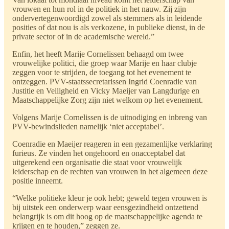
vrouwen en hun rol in de politiek in het nauw. Zij zijn
ondervertegenwoordigd zowel als stemmers als in leidende
posities of dat nou is als verkozene, in publieke dienst, in de
private sector of in de academische wereld.”
Enfin, het heeft Marije Cornelissen behaagd om twee
vrouwelijke politici, die groep waar Marije en haar clubje
zeggen voor te strijden, de toegang tot het evenement te
ontzeggen. PVV-staatssecretarissen Ingrid Coenradie van
Justitie en Veiligheid en Vicky Maeijer van Langdurige en
Maatschappelijke Zorg zijn niet welkom op het evenement.
Volgens Marije Cornelissen is de uitnodiging en inbreng van
PVV-bewindslieden namelijk ‘niet acceptabel’.
Coenradie en Maeijer reageren in een gezamenlijke verklaring
furieus. Ze vinden het ongehoord en onacceptabel dat
uitgerekend een organisatie die staat voor vrouwelijk
leiderschap en de rechten van vrouwen in het algemeen deze
positie inneemt.
“Welke politieke kleur je ook hebt; geweld tegen vrouwen is
bij uitstek een onderwerp waar eensgezindheid ontzettend
belangrijk is om dit hoog op de maatschappelijke agenda te
krijgen en te houden,” zeggen ze.