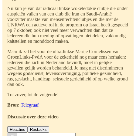
Nu kun je van dat radicaal linkse wokeledokie clubje die onder
auspiciën vallen van een club die Iran en Saudi-Arabië
voorzitter maakte van mensenrechtenclubjes en die met de
UNRWA een actieve rol in de progrom op Israel heeft gespeeld
op 7 oktober, ook niet veel meer verwachten dan dat ze
iedereen die hun mening of opvattingen niet delen, vakkundig
kaltstellen en monddood maken.
Maar ik zal het voor de ultra-linkse Marije Cornelissen van
GroenLinks-PvdA voor de zekerheid nog maar eens herhalen:
iedereen die zich in Nederland bevindt, moet in gelijke
gevallen gelijk worden behandeld. Je mag niet discrimineren
wegens godsdienst, levensovertuiging, politieke gezindheid,
ras, geslacht, handicap, seksuele gerichtheid of op welke grond
dan ook.
Tot zover, tot de volgende!
Bron:
Telegraaf
Discussie over deze video
Reacties
Restacks