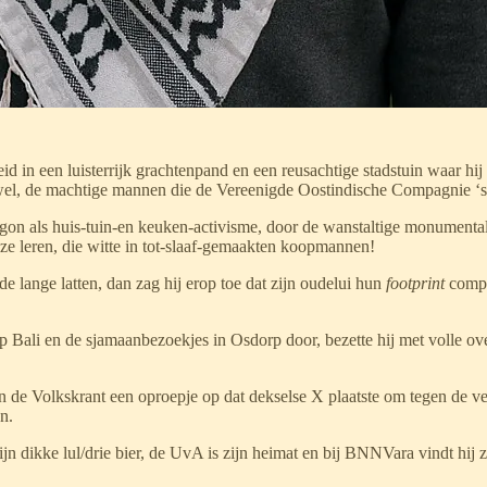
 in een luisterrijk grachtenpand en een reusachtige stadstuin waar hij 
wel, de machtige mannen die de Vereenigde Oostindische Compagnie ‘s 
egon als huis-tuin-en keuken-activisme, door de wanstaltige monumental
 leren, die witte in tot-slaaf-gemaakten koopmannen!
 lange latten, dan zag hij erop toe dat zijn oudelui hun
footprint
compen
op Bali en de sjamaanbezoekjes in Osdorp door, bezette hij met volle 
de Volkskrant een oproepje op dat dekselse X plaatste om tegen de ver
n.
ijn dikke lul/drie bier, de UvA is zijn heimat en bij BNNVara vindt hij 