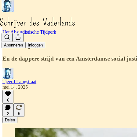
Het Absurdistische Tijdperk
Pelle Stijn
Abonneren
Inloggen
En de dappere strijd van een Amsterdamse social just
Tjeerd Langstraat
mei 14, 2025
6
2
6
Delen