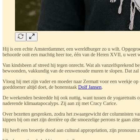
Hij is een echte Amsterdammer, een wereldburger zo u wilt. Opgegroeid
behoorde ooit een machtig heer toe, één van de Heren XVII, u weet 
Van kindsbeen af streed hij tegen onrecht. Wat als vanzelfsprekend b
bewoonden, vakkundig van de eeuwenoude muren te slopen. Dat zal ze
Vloog hij met zijn vader en moeder naar Zermatt voor een weekje op de
goeddoener altijd doet, de bonenstaak
Dolf Jansen
.
De weekenden besteedde hij ook nuttig, want tussen de yogaretraits 
naderende klimaatapocalyps. Zij aan zij met Cracy Carice.
Over bezetten gesproken, zodra het zwaargewicht der columnisten van 
kippen bij om met zijn derrière op die smoezelige perrons te gaan zitte
Hij heeft een broertje dood aan cultural appropriation, zijn pronouns z