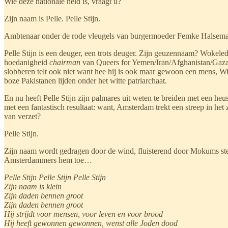
Wie deze nationale held is, vraagt u?
Zijn naam is Pelle. Pelle Stijn.
Ambtenaar onder de rode vleugels van burgermoeder Femke Halsema,
Pelle Stijn is een deuger, een trots deuger. Zijn geuzennaam? Wokeledo
hoedanigheid
chairman
van Queers for Yemen/Iran/Afghanistan/Gaza,
slobberen telt ook niet want hee hij is ook maar gewoon een mens, Wild
boze Pakistanen lijden onder het witte patriarchaat.
En nu heeft Pelle Stijn zijn palmares uit weten te breiden met een h
met een fantastisch resultaat: want, Amsterdam trekt een streep in het
van verzet?
Pelle Stijn.
Zijn naam wordt gedragen door de wind, fluisterend door Mokums stege
Amsterdammers hem toe…
Pelle Stijn Pelle Stijn Pelle Stijn
Zijn naam is klein
Zijn daden bennen groot
Zijn daden bennen groot
Hij strijdt voor mensen, voor leven en voor brood
Hij heeft gewonnen gewonnen, wenst alle Joden dood