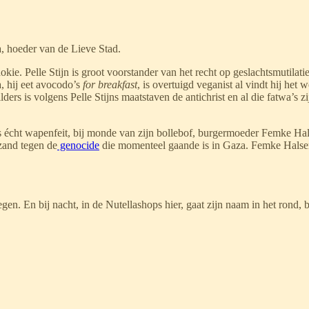
 hoeder van de Lieve Stad.
kie. Pelle Stijn is groot voorstander van het recht op geslachtsmutilati
 hij eet avocodo’s
for breakfast
, is overtuigd veganist al vindt hij het
ers is volgens Pelle Stijns maatstaven de antichrist en al die fatwa’s z
eus écht wapenfeit, bij monde van zijn bollebof, burgermoeder Femke Ha
 zand tegen de
genocide
die momenteel gaande is in Gaza. Femke Halsema
n. En bij nacht, in de Nutellashops hier, gaat zijn naam in het rond, 