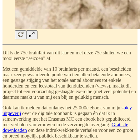
Dit is de 75e brainfart van dit jaar en met deze 75e sluiten we een
mooi eerste “seizoen” af.
Met een gemiddelde van 10 brainfarts per maand, een bescheiden
maar zeer gewaardeerde poule van tientallen betalende abonnees,
een gestage stijging van het totale aantal abonnees tot enkele
honderden en een leestotaal van tienduizenden (views), maakt dit
project tot een voorzichtig geslaagde exercitie (met veel potentie) en
daarmee maakt u van mij een blij en gelukkig mensch.
Ook kan ik melden dat onlangs het 25.000e ebook van mijn
spicy
uitgeverij
over de digitale toonbank is gegaan én dat ik in
samenwerking met het Erasmus MC een ebook heb gepubliceerd
met verhalen van vrouwen in de vervroegde overgang.
Gratis te
downloaden
om deze indrukwekkende verhalen voor een zo groot
en breed mogelijk publiek beschikbaar te stellen.