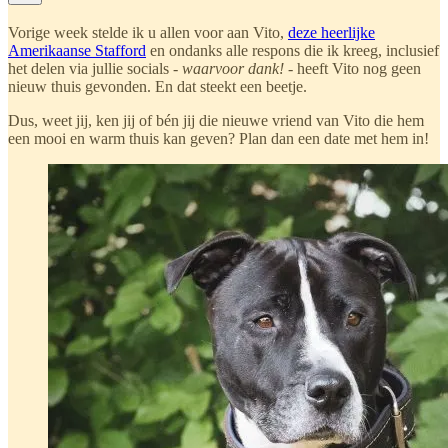
Vorige week stelde ik u allen voor aan Vito,
deze heerlijke
Amerikaanse Stafford
en ondanks alle respons die ik kreeg, inclusief
het delen via jullie socials -
waarvoor dank!
- heeft Vito nog geen
nieuw thuis gevonden. En dat steekt een beetje.
Dus, weet jij, ken jij of bén jij die nieuwe vriend van Vito die hem
een mooi en warm thuis kan geven? Plan dan een date met hem in!