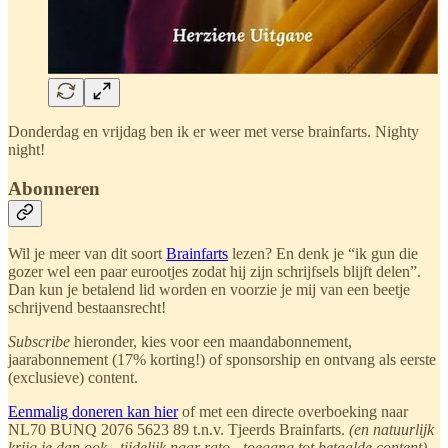
Donderdag en vrijdag ben ik er weer met verse brainfarts. Nighty
night!
Abonneren
Wil je meer van dit soort
Brainfarts
lezen? En denk je “ik gun die
gozer wel een paar eurootjes zodat hij zijn schrijfsels blijft delen”.
Dan kun je betalend lid worden en voorzie je mij van een beetje
schrijvend bestaansrecht!
Subscribe
hieronder, kies voor een maandabonnement,
jaarabonnement (17% korting!) of sponsorship en ontvang als eerste
(exclusieve) content.
Eenmalig doneren kan hier
of met een directe overboeking naar
NL70 BUNQ 2076 5623 89 t.n.v. Tjeerds Brainfarts.
(en natuurlijk
krijg je dan ook - tijdelijk naar rato - toegang tot betaalde content)