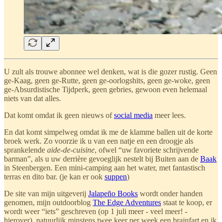
U zult als trouwe abonnee wel denken, wat is die gozer rustig. Geen
ge-Kaag, geen ge-Rutte, geen ge-oorlogshits, geen ge-woke, geen
ge-Absurdistische Tijdperk, geen gebries, gewoon even helemaal
niets van dat alles.
Dat komt omdat ik geen nieuws of
social media
meer lees.
En dat komt simpelweg omdat ik me de klamme ballen uit de korte
broek werk. Zo voorzie ik u van een natje en een droogje als
sprankelende
aide-de-cuisine
, ofwel “uw favoriete schrijvende
barman”, als u uw derrière gevoeglijk nestelt bij Buiten aan de
Baak
in Steenbergen. Een mini-camping aan het water, met fantastisch
terras en dito bar. (je kan er ook
suppen
)
De site van mijn uitgeverij
Jalapeño Books
wordt onder handen
genomen, mijn outdoorblog
The Edge Adventures
staat te koop, er
wordt weer “iets” geschreven (op 1 juli meer - veel meer! -
hierover), natuurlijk minstens twee keer per week een brainfart en ik