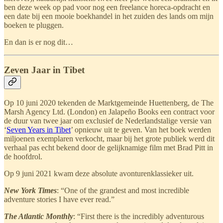
ben deze week op pad voor nog een freelance horeca-opdracht en
een date bij een mooie boekhandel in het zuiden des lands om mijn
boeken te pluggen.
En dan is er nog dit…
Zeven Jaar in Tibet
Op 10 juni 2020 tekenden de Marktgemeinde Huettenberg, de The
Marsh Agency Ltd. (London) en Jalapeño Books een contract voor
de duur van twee jaar om exclusief de Nederlandstalige versie van
‘
Seven Years in Tibet
’ opnieuw uit te geven. Van het boek werden
miljoenen exemplaren verkocht, maar bij het grote publiek werd dit
verhaal pas echt bekend door de gelijknamige film met Brad Pitt in
de hoofdrol.
Op 9 juni 2021 kwam deze absolute avonturenklassieker uit.
New York Times
: “One of the grandest and most incredible
adventure stories I have ever read.”
The Atlantic Monthly
: “First there is the incredibly adventurous