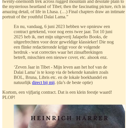
twenty-onemonth trek across rugged mountain and desolate plain to
the mysterious heartland of Tibet; then the fascinating picture, rich in
amazing detail, of life in Lhasa. (…) Final chapters draw an intimate
portrait of the youthful Dalai Lama.”
En nu, vandaag, 6 juni 2023 hebben we opnieuw een
contract getekend, voor nog eens twee jaar. Tot 10 juni
2025 heb ik, met mijn uitgeverij Jalapeño Books, de
uitgeefrechten voor deze geweldige klassieker! Die nog
een flinke redactieronde krijgt voor de volgende
herdruk - wat correcties waar het zinsafbrekingen
betreft, misschien een nieuwe cover, etc. alsook enz.
‘Zeven Jaar in Tibet - Mijn leven aan het hof van de
Dalai Lama’ is te koop via de bekende kanalen zoals
BOL, Bruna, Libris etc. en de lokale boekhandel en
natuurlijk
direct bij mij
. (da’s de beste optie)
Kortom, een vijfjarig contract. Dat is een klein feestje waard!
PLOP!