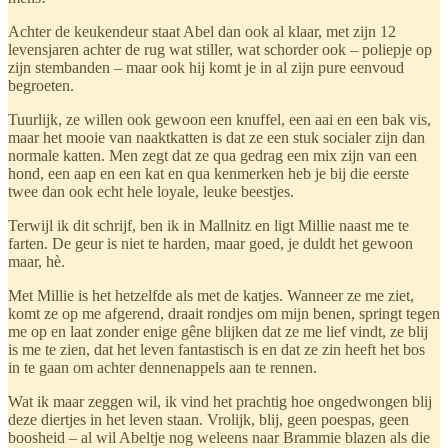
Achter de keukendeur staat Abel dan ook al klaar, met zijn 12
levensjaren achter de rug wat stiller, wat schorder ook – poliepje op
zijn stembanden – maar ook hij komt je in al zijn pure eenvoud
begroeten.
Tuurlijk, ze willen ook gewoon een knuffel, een aai en een bak vis,
maar het mooie van naaktkatten is dat ze een stuk socialer zijn dan
normale katten. Men zegt dat ze qua gedrag een mix zijn van een
hond, een aap en een kat en qua kenmerken heb je bij die eerste
twee dan ook echt hele loyale, leuke beestjes.
Terwijl ik dit schrijf, ben ik in Mallnitz en ligt Millie naast me te
farten. De geur is niet te harden, maar goed, je duldt het gewoon
maar, hè.
Met Millie is het hetzelfde als met de katjes. Wanneer ze me ziet,
komt ze op me afgerend, draait rondjes om mijn benen, springt tegen
me op en laat zonder enige gêne blijken dat ze me lief vindt, ze blij
is me te zien, dat het leven fantastisch is en dat ze zin heeft het bos
in te gaan om achter dennenappels aan te rennen.
Wat ik maar zeggen wil, ik vind het prachtig hoe ongedwongen blij
deze diertjes in het leven staan. Vrolijk, blij, geen poespas, geen
boosheid – al wil Abeltje nog weleens naar Brammie blazen als die