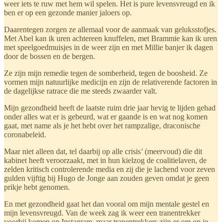
weer iets te ruw met hem wil spelen. Het is pure levensvreugd en ik
ben er op een gezonde manier jaloers op.
Daarentegen zorgen ze allemaal voor de aanmaak van geluksstofjes.
Met Abel kan ik uren achtereen knuffelen, met Brammie kan ik uren
met speelgoedmuisjes in de weer zijn en met Millie banjer ik dagen
door de bossen en de bergen.
Ze zijn mijn remedie tegen de somberheid, tegen de boosheid. Ze
vormen mijn natuurlijke medicijn en zijn de relativerende factoren in
de dagelijkse ratrace die me steeds zwaarder valt.
Mijn gezondheid heeft de laatste ruim drie jaar hevig te lijden gehad
onder alles wat er is gebeurd, wat er gaande is en wat nog komen
gaat, met name als je het hebt over het rampzalige, draconische
coronabeleid.
Maar niet alleen dat, tel daarbij op alle crisis’ (meervoud) die dit
kabinet heeft veroorzaakt, met in hun kielzog de coalitielaven, de
zelden kritisch controlerende media en zij die je lachend voor zeven
gulden vijftig bij Hugo de Jonge aan zouden geven omdat je geen
prikje hebt genomen.
En met gezondheid gaat het dan vooral om mijn mentale gestel en
mijn levensvreugd. Van de week zag ik weer een tranentrekker
voorbij komen op Instagram, maar tranentrekkers zijn er om op je