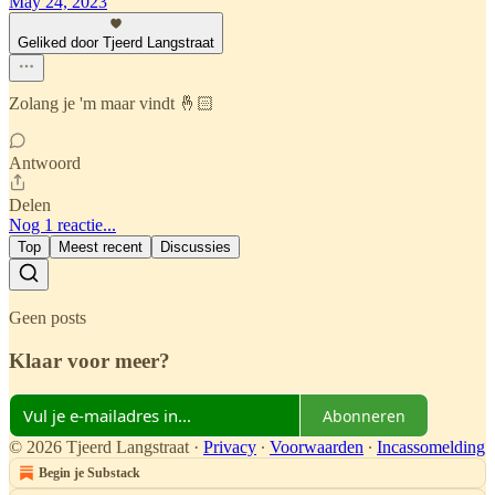
May 24, 2023
Geliked door Tjeerd Langstraat
Zolang je 'm maar vindt 🤞🏻
Antwoord
Delen
Nog 1 reactie...
Top
Meest recent
Discussies
Geen posts
Klaar voor meer?
Abonneren
© 2026 Tjeerd Langstraat
·
Privacy
∙
Voorwaarden
∙
Incassomelding
Begin je Substack