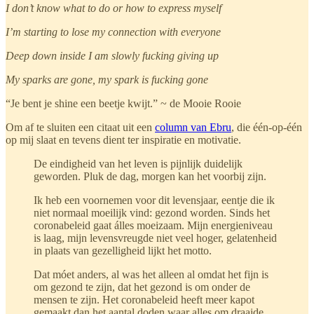
I don’t know what to do or how to express myself
I’m starting to lose my connection with everyone
Deep down inside I am slowly fucking giving up
My sparks are gone, my spark is fucking gone
“Je bent je shine een beetje kwijt.” ~ de Mooie Rooie
Om af te sluiten een citaat uit een
column van Ebru
, die één-op-één
op mij slaat en tevens dient ter inspiratie en motivatie.
De eindigheid van het leven is pijnlijk duidelijk
geworden. Pluk de dag, morgen kan het voorbij zijn.
Ik heb een voornemen voor dit levensjaar, eentje die ik
niet normaal moeilijk vind: gezond worden. Sinds het
coronabeleid gaat álles moeizaam. Mijn energieniveau
is laag, mijn levensvreugde niet veel hoger, gelatenheid
in plaats van gezelligheid lijkt het motto.
Dat móet anders, al was het alleen al omdat het fijn is
om gezond te zijn, dat het gezond is om onder de
mensen te zijn. Het coronabeleid heeft meer kapot
gemaakt dan het aantal doden waar alles om draaide.