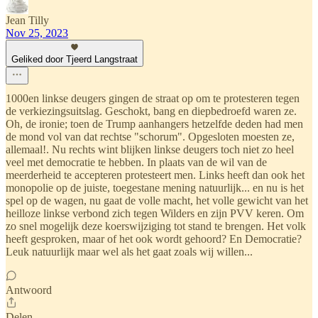
Jean Tilly
Nov 25, 2023
Geliked door Tjeerd Langstraat
1000en linkse deugers gingen de straat op om te protesteren tegen
de verkiezingsuitslag. Geschokt, bang en diepbedroefd waren ze.
Oh, de ironie; toen de Trump aanhangers hetzelfde deden had men
de mond vol van dat rechtse "schorum". Opgesloten moesten ze,
allemaal!. Nu rechts wint blijken linkse deugers toch niet zo heel
veel met democratie te hebben. In plaats van de wil van de
meerderheid te accepteren protesteert men. Links heeft dan ook het
monopolie op de juiste, toegestane mening natuurlijk... en nu is het
spel op de wagen, nu gaat de volle macht, het volle gewicht van het
heilloze linkse verbond zich tegen Wilders en zijn PVV keren. Om
zo snel mogelijk deze koerswijziging tot stand te brengen. Het volk
heeft gesproken, maar of het ook wordt gehoord? En Democratie?
Leuk natuurlijk maar wel als het gaat zoals wij willen...
Antwoord
Delen