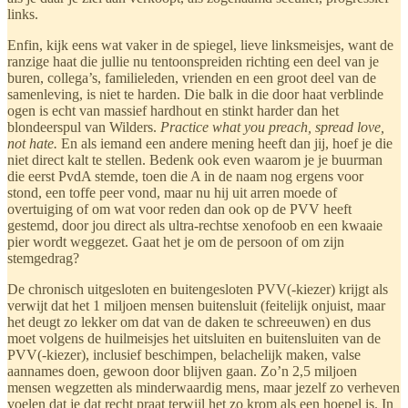
links.
Enfin, kijk eens wat vaker in de spiegel, lieve linksmeisjes, want de
ranzige haat die jullie nu tentoonspreiden richting een deel van je
buren, collega’s, familieleden, vrienden en een groot deel van de
samenleving, is niet te harden. Die balk in die door haat verblinde
ogen is echt van massief hardhout en stinkt harder dan het
blondeerspul van Wilders.
Practice what you preach, spread love,
not hate.
En als iemand een andere mening heeft dan jij, hoef je die
niet direct kalt te stellen. Bedenk ook even waarom je je buurman
die eerst PvdA stemde, toen die A in de naam nog ergens voor
stond, een toffe peer vond, maar nu hij uit arren moede of
overtuiging of om wat voor reden dan ook op de PVV heeft
gestemd, door jou direct als ultra-rechtse xenofoob en een kwaaie
pier wordt weggezet. Gaat het je om de persoon of om zijn
stemgedrag?
De chronisch uitgesloten en buitengesloten PVV(-kiezer) krijgt als
verwijt dat het 1 miljoen mensen buitensluit (feitelijk onjuist, maar
het deugt zo lekker om dat van de daken te schreeuwen) en dus
moet volgens de huilmeisjes het uitsluiten en buitensluiten van de
PVV(-kiezer), inclusief beschimpen, belachelijk maken, valse
aannames doen, gewoon door blijven gaan. Zo’n 2,5 miljoen
mensen wegzetten als minderwaardig mens, maar jezelf zo verheven
voelen dat je dat recht praat terwijl het zo krom als een hoepel is. In