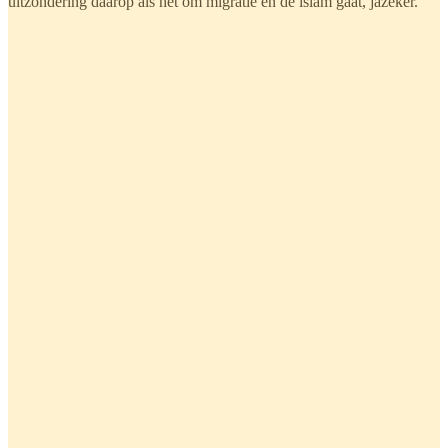
uitzondering daarop als het om migratie en de islam gaat, jazeker.