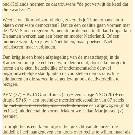
oud-Hollands noemen ze dat trouwens “de pot verwijt de ketel dat
die zwart ziet”.
Weet je wat ik mooi zou vinden, zeker als je Timmermans hoort
blaten over ware democraten? Dat ze een coalitie gaan vormen met
de PVV. Samen regeren. Samen de problemen in dit land oppakken.
En samen werken aan een beter en mooier Nederland. Of een
mooiere wereld, zo je wilt. Niet lullen, maar poetsen. Niet
polariseren, maar verbinden.
Dan krijg je een brede afspiegeling van de maatschappij in de
Kamer en toon je je écht een ware democraat, door elke burger te
horen en te zien, belachelijke of ondemocratische danwel
ongrondwettelijke standpunten of voorstellen democratisch te
elimineren en die
samen
in samenleving ook daadwerkelijk te
bezigen.
PVV (37) + PvdAGroenLinks (25) + een sausje NSC (20) + een
drupje SP (5) = een prachtige meerderheidscoalitie van 87 zetels
die
niet links, niet rechts, maar recht door zee
een afgewogen (mild-
rechtse) middencoalitie vormt. Maken we Lilian Marijnissen (v)
premier.
Tuurlijk, het is een klein tufje in het gezicht van de kiezer die
duidelijk heeft aangegeven een koers over rechts te willen, maar als