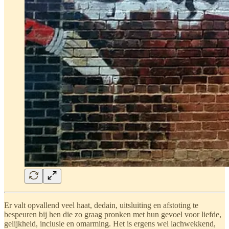
Er valt opvallend veel haat, dedain, uitsluiting en afstoting te
bespeuren bij hen die zo graag pronken met hun gevoel voor liefde,
gelijkheid, inclusie en omarming. Het is ergens wel lachwekkend,