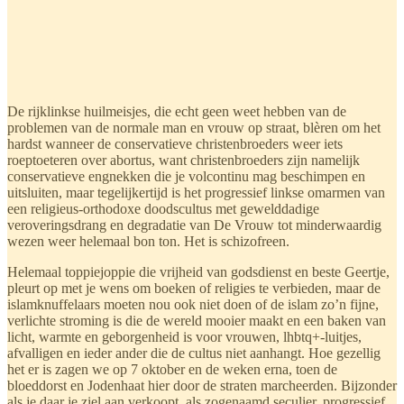
De rijklinkse huilmeisjes, die echt geen weet hebben van de
problemen van de normale man en vrouw op straat, blèren om het
hardst wanneer de conservatieve christenbroeders weer iets
roeptoeteren over abortus, want christenbroeders zijn namelijk
conservatieve engnekken die je volcontinu mag beschimpen en
uitsluiten, maar tegelijkertijd is het progressief linkse omarmen van
een religieus-orthodoxe doodscultus met gewelddadige
veroveringsdrang en degradatie van De Vrouw tot minderwaardig
wezen weer helemaal bon ton. Het is schizofreen.
Helemaal toppiejoppie die vrijheid van godsdienst en beste Geertje,
pleurt op met je wens om boeken of religies te verbieden, maar de
islamknuffelaars moeten nou ook niet doen of de islam zo’n fijne,
verlichte stroming is die de wereld mooier maakt en een baken van
licht, warmte en geborgenheid is voor vrouwen, lhbtq+-luitjes,
afvalligen en ieder ander die de cultus niet aanhangt. Hoe gezellig
het er is zagen we op 7 oktober en de weken erna, toen de
bloeddorst en Jodenhaat hier door de straten marcheerden. Bijzonder
als je daar je ziel aan verkoopt, als zogenaamd seculier, progressief