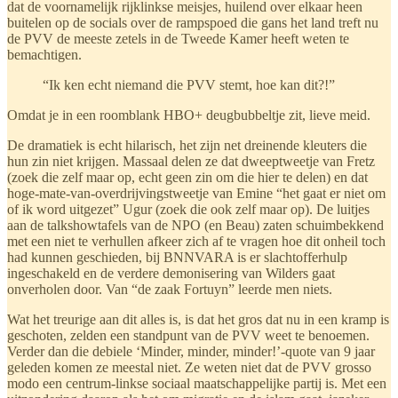
dat de voornamelijk rijklinkse meisjes, huilend over elkaar heen
buitelen op de socials over de rampspoed die gans het land treft nu
de PVV de meeste zetels in de Tweede Kamer heeft weten te
bemachtigen.
“Ik ken echt niemand die PVV stemt, hoe kan dit?!”
Omdat je in een roomblank HBO+ deugbubbeltje zit, lieve meid.
De dramatiek is echt hilarisch, het zijn net dreinende kleuters die
hun zin niet krijgen. Massaal delen ze dat dweeptweetje van Fretz
(zoek die zelf maar op, echt geen zin om die hier te delen) en dat
hoge-mate-van-overdrijvingstweetje van Emine “het gaat er niet om
of ik word uitgezet” Ugur (zoek die ook zelf maar op). De luitjes
aan de talkshowtafels van de NPO (en Beau) zaten schuimbekkend
met een niet te verhullen afkeer zich af te vragen hoe dit onheil toch
had kunnen geschieden, bij BNNVARA is er slachtofferhulp
ingeschakeld en de verdere demonisering van Wilders gaat
onverholen door. Van “de zaak Fortuyn” leerde men niets.
Wat het treurige aan dit alles is, is dat het gros dat nu in een kramp is
geschoten, zelden een standpunt van de PVV weet te benoemen.
Verder dan die debiele ‘Minder, minder, minder!’-quote van 9 jaar
geleden komen ze meestal niet. Ze weten niet dat de PVV grosso
modo een centrum-linkse sociaal maatschappelijke partij is. Met een