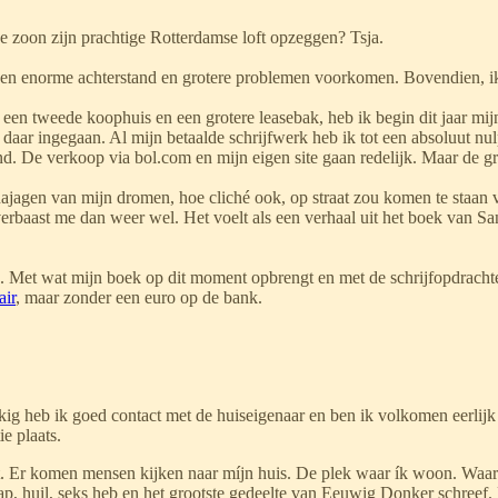
ge zoon zijn prachtige Rotterdamse loft opzeggen? Tsja.
 een enorme achterstand en grotere problemen voorkomen. Bovendien, ik
en tweede koophuis en een grotere leasebak, heb ik begin dit jaar mijn
is daar ingegaan. Al mijn betaalde schrijfwerk heb ik tot een absoluut n
nd. De verkoop via bol.com en mijn eigen site gaan redelijk. Maar de gro
jagen van mijn dromen, hoe cliché ook, op straat zou komen te staan v
erbaast me dan weer wel. Het voelt als een verhaal uit het boek van 
c. Met wat mijn boek op dit moment opbrengt en met de schrijfopdracht
air
, maar zonder een euro op de bank.
g heb ik goed contact met de huiseigenaar en ben ik volkomen eerlijk ov
e plaats.
. Er komen mensen kijken naar míjn huis. De plek waar ík woon. Waar i
laap, huil, seks heb en het grootste gedeelte van Eeuwig Donker schreef.