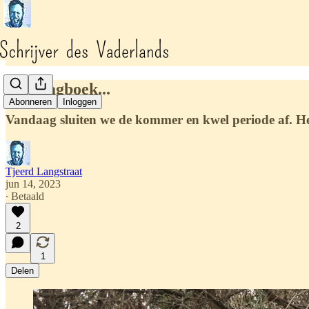
Lief dagboek...
Abonneren
Inloggen
Vandaag sluiten we de kommer en kwel periode af. Het 
Tjeerd Langstraat
jun 14, 2023
∙ Betaald
2
1
Delen