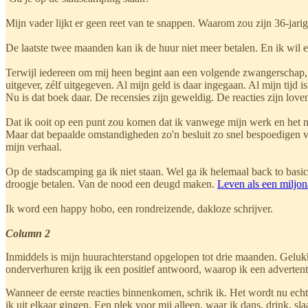
Mijn vader lijkt er geen reet van te snappen. Waarom zou zijn 36-jari
De laatste twee maanden kan ik de huur niet meer betalen. En ik wil
Terwijl iedereen om mij heen begint aan een volgende zwangerschap, e
uitgever, zélf uitgegeven. Al mijn geld is daar ingegaan. Al mijn tijd 
Nu is dat boek daar. De recensies zijn geweldig. De reacties zijn love
Dat ik ooit op een punt zou komen dat ik vanwege mijn werk en het na
Maar dat bepaalde omstandigheden zo'n besluit zo snel bespoedigen v
mijn verhaal.
Op de stadscamping ga ik niet staan. Wel ga ik helemaal back to basi
droogje betalen. Van de nood een deugd maken.
Leven als een miljon
Ik word een happy hobo, een rondreizende, dakloze schrijver.
Column 2
Inmiddels is mijn huurachterstand opgelopen tot drie maanden. Gelukki
onderverhuren krijg ik een positief antwoord, waarop ik een advertenti
Wanneer de eerste reacties binnenkomen, schrik ik. Het wordt nu echt
ik uit elkaar gingen. Een plek voor mij alleen, waar ik dans, drink, s