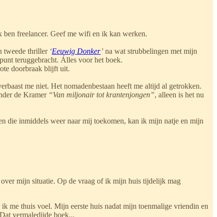
 ben freelancer. Geef me wifi en ik kan werken.
 tweede thriller
‘
Eeuwig Donker
’
na wat strubbelingen met mijn
ulpunt teruggebracht. Álles voor het boek.
te doorbraak blijft uit.
erbaast me niet. Het nomadenbestaan heeft me altijd al getrokken.
Sander de Kramer
“Van miljonair tot krantenjongen”
, alleen is het nu
en die inmiddels weer naar mij toekomen, kan ik mijn natje en mijn
er mijn situatie. Op de vraag of ik mijn huis tijdelijk mag
k me thuis voel. Mijn eerste huis nadat mijn toenmalige vriendin en
 Dat vermaledijde boek...