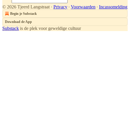
© 2026 Tjeerd Langstraat
·
Privacy
∙
Voorwaarden
∙
Incassomelding
Begin je Substack
Download de App
Substack
is de plek voor geweldige cultuur