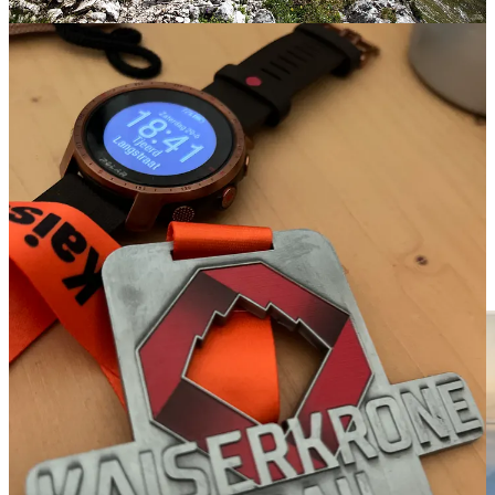
En de eerste stap is de dag voor de Skyrace al gezet: Nederlands
Kampioen op de 1.500 meter en 3.000 meter Masters indoor
Jacolien Ruizendaal
gaat fantastische loopschema’s voor mij maken!
Tien jaar na het WK-trauma in Amerika sterker terugkomen dan
ooit, dat is het ambitieuze doel. Ik heb er zin in. Maar echt,
onmeunig teringveel zin in.
Al met al was de Kaiserkrone Skyrace 2024 een fantastische
berglauf
, een magische ervaring en een goede graadmeter om te zien
waar ik precies sta, wat er beter moet, wat er beter kan en waar ik
naartoe ga werken. Had ik meer van mezelf verwacht? Nee. Had ik
op meer gehoopt? Zeker weten. Werk aan de winkel dus.
BERGHEIL!