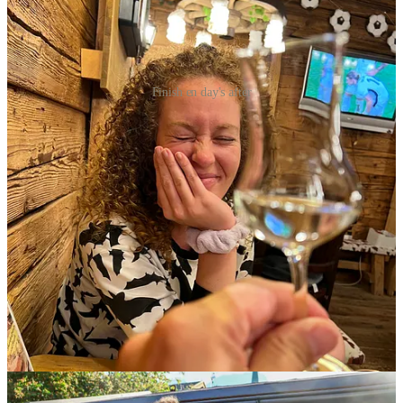
Finish en day's after
Doelen
Medio maart 2025 is de eerste skyrace van dat seizoen als onderdeel
van de
Merrel Skyrunner World Series
. En het moge duidelijk zijn,
2025 neem ik deel aan de World Series. Meer concreet: ik wil weten
hoe ik internationaal presteer en op nationaal vlak wil ik de top 10
bij de mannen instromen. Daarmee zeggende dat ik voor het
Nederlands Kampioenschap Skyrunning 2025 serieus wil
meedingen naar een podiumplek.
Mijn trainingen zullen zich meer gaan focussen op endurance, dus
langere stukken tot sub-ultra van 50 kilometer. Vanuit mijn bergdorp
Mallnitz kan ik trainen op technisch terrein en hoogtemeters.