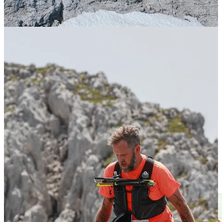
kansen stond af te wegen, bedacht ik mij plots het volgende. Die
ochtend besloot eliterunner Nichola Jackson (GB) niet te starten
vanwege wat subtiele darmproblemen. En mijn oude
marathontrainer in Rotterdam stapte ooit tijdens zijn eigen te lopen
marathon na nog geen drie kilometer uit.
Waarmee ik wil zeggen dat zelfs de allerbesten soms een besluit
nemen die ze de race kost. Alleen, DNF was geen optie. En de
wedstrijdleiding had de mogelijkheid ingebouwd dat je vóór het
tweede cut-off point kon switchen van de Skyrace naar de
Speedtrail (20,5km., 1.400 hoogtemeters).
Gevolgen? Nou, zeker geen notering voor het Nederlands
Kampioenschap, wat deze Skyrace namelijk ook was. Maar wel de
mogelijkheid alsnog te finishen.
Het was een lastig besluit, want ik ben een snelle downhiller. Eerlijk
gezegd denk ik dat ik de tweede cut-off time nog wel had kunnen
halen. Echter, het klimmen ging zo slecht, dat ik naar de tweede top
vrijwel zeker de lul zou zijn geweest. Dus besloot ik te switchen,
daar op de top van de Sonneck.