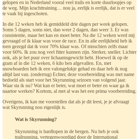
gelopen en in Nederland vooral veel trails en korte duurloopjes op
de weg. Mijn krachttraining… nou ja, eerlijk is eerlijk, dat is er veel
te vaak bij ingeschoten.
In die 12 weken heb ik gemiddeld drie dagen per week gelopen.
Soms 5 dagen, soms niet, dan weer 2 dagen, dan weer 3. Er was
consistentie, maar het kan en moet beter. Na die 12 weken werd mij
gevraagd of ik klaar was voor de race. En in alle eerlijkheid heb ik
toen gezegd dat ik voor 70% klaar was. Of misschien zelfs maar
voor 60%. Ik zou nog veel fitter kunnen zijn. Sterker, sneller. Lichter
ook, als je het puur over lichaamsgewicht hebt. Hoewel ik op de
gram af in die 12 weken, 6 kilo ben afgevallen. En, met
snowboarden heb ik een valongelukje gehad en daar heb ik nog
altijd last van. (onderrug) Echter, deze voorbereiding was met name
bedoeld als start voor het Skyrunning seizoen van volgend jaar.
Waar sta ik nu? Wat kan er beter, wat moet er beter en waar ga ik
naartoe werken? Kortom, al met al was het een prima voorbereiding.
Overigens, ik kan me voorstellen dat als je dit leest, je je afvraagt
wat Skyrunning nou eigenlijk is.
Wat is Skyrunning?
Skyrunning is hardlopen in de bergen. Nu heb je ook
trailrunning, vertegenwoordigd door de International