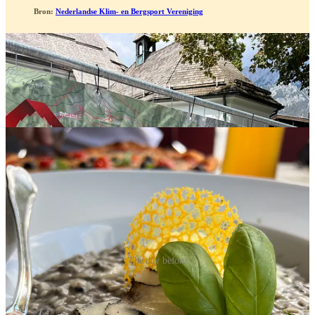
Bron:
Nederlandse Klim- en Bergsport Vereniging
The day before
Hoe ging het?