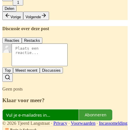
1
Delen
Vorige
Volgende
Discussie over deze post
Reacties
Restacks
Top
Meest recent
Discussies
Geen posts
Klaar voor meer?
Abonneren
© 2026 Tjeerd Langstraat
·
Privacy
∙
Voorwaarden
∙
Incassomelding
Begin je Substack