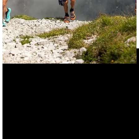
berichtje als je denkt “ik wil de sportieve reis van die gozer actief
mee- en mogelijk maken!”.
En je zou het bijna vergeten, maar ik doe iets in de schrijverij en het
is bijna vakantie en wat is er nou lekkerderderder dan een goed boek
te lezen tijdens je vakantie? Niks.
Dus kijk hier eens rond!