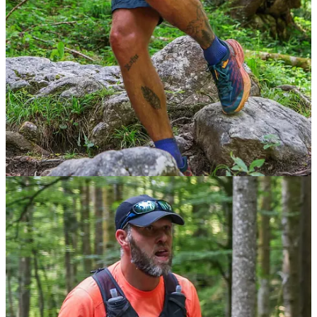
Daarvan zijn er 124 gefinisht.
En slechts 79 daarvan zijn ook daadwerkelijk binnen de cut-off time
gefinisht.
Dat kun je met recht een slagveld noemen.
De deelnemers die onderweg van Skyrace naar Speedtrail zijn
geswitcht, zoals ik, zijn in deze telling niet meegenomen. De
uiteindelijke resultaten van die deelnemers worden afzonderlijk
gepubliceerd, maar die waren ten tijde van dit schrijven nog niet
verwerkt.
Wat werkte, wat moet beter en wat moet ik nog uitzoeken? Nou, het
lijf heeft het an sich goed gehouden. Geen pijntjes, geen kramp,
twee valpartijen “overleefd”, dus dat was het probleem niet. Sterkte:
goedgekeurd. Lopen in die hitte… ik denk dat dat de nekslag gaf
voor mijn resultaat. De overall fitheid die niet bestand was tegen
deze temperatuur. En ik had te weinig gegeten, wat ik merkte op het
laatste stuk.
The day after was goed. Wat pijntjes, wat stram in het lijf en één
grote geklapte blaar op mijn rechter grote teen, maar dat was het. We
hebben een korte wandeling rondom de Hintersteinersee gelopen,