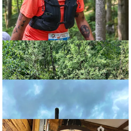
een kilometer of 5. Daarna zijn we bij mijn grote Roparun-vriendin
Lisanne in haar
biergarten
bier gaan drinken. En de dag daarna
hebben we nog een lange hike gelopen en ook dat ging goed. Het
lijf is dus echt fit, dat is fijn om te merken.
Concluderend kan ik stellen dat ik vooral last heb gehad van de hitte
en niet goed ben omgegaan met mijn energiebehoefte.