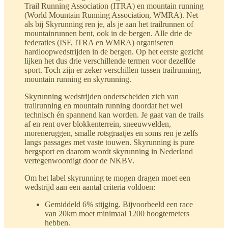
Trail Running Association (ITRA) en mountain running
(World Mountain Running Association, WMRA). Net
als bij Skyrunning ren je, als je aan het trailrunnen of
mountainrunnen bent, ook in de bergen. Alle drie de
federaties (ISF, ITRA en WMRA) organiseren
hardloopwedstrijden in de bergen. Op het eerste gezicht
lijken het dus drie verschillende termen voor dezelfde
sport. Toch zijn er zeker verschillen tussen trailrunning,
mountain running en skyrunning.
Skyrunning wedstrijden onderscheiden zich van
trailrunning en mountain running doordat het wel
technisch én spannend kan worden. Je gaat van de trails
af en rent over blokkenterrein, sneeuwvelden,
moreneruggen, smalle rotsgraatjes en soms ren je zelfs
langs passages met vaste touwen. Skyrunning is pure
bergsport en daarom wordt skyrunning in Nederland
vertegenwoordigt door de NKBV.
Om het label skyrunning te mogen dragen moet een
wedstrijd aan een aantal criteria voldoen:
Gemiddeld 6% stijging. Bijvoorbeeld een race
van 20km moet minimaal 1200 hoogtemeters
hebben.