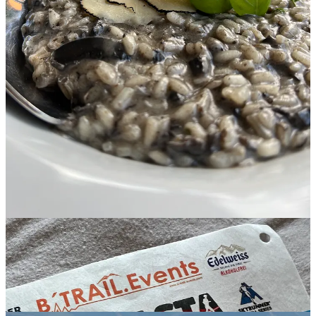
Zoals je in de intro al kon lezen, had ik het zwaar. Heel zwaar.
Zwaarder dan ik had verwacht. Met de tijden die ik tijdens mijn
trainingen neerzette in een gelijkwaardige setting qua technische
aspecten, afstanden en hoogtemeters, zou ik een resultaat van rond
de 5 uur neer kunnen zetten. Zelfs met die 60/70% fitheid.
Het liep echter anders. Het werden 6 uren, 10 minuten en 30
seconden. (bruto, netto kom ik net onder de 6 uur) En geen 25
kilometers en 2.700 hoogtemeters, maar 17 kilometers en 1.800
hoogtemeters.
De Kaiserkrone Trail was letterlijk één berg te hoog gegrepen. Eén
berg te ver.
Want… het eerste cut-off point haalde ik mooi op tijd. De top van de
Sonneck op 2.260 meter hoogte ook. En vanaf daar zou de eerste
lange afdaling beginnen, om vervolgens naar de tweede top te
klimmen. Ik zou nog een uur hebben voor de afdaling, tot het
tweede cut-off point. Volgens de wedstrijdleiding was er zeker 1,5
uur nodig voor de afdaling. En dus, zou het tweede cut-off point niet
gehaald worden. Wat zou resulteren in een DNF.
HET TRAUMA!