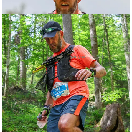
Laatste stuk... kapot gaan...
Doelen & verwachtingen
Doel 1: Uitlopen. Dat was mijn primaire doel.
“Gewoon” de race uitlopen, no matter what,
binnen de cut-off time van 6 uur.
Doel 2: stel nou dat het lekker gaat… dan wil ik
‘m uitlopen in 5 uur. Of eigenlijk in 4:59:59.
Doel 3: stel nou dat je opeens De Verrassing van
de dag blijkt…
Leuk gedacht.
Er deden 275 atleten mee aan de Skyrace.