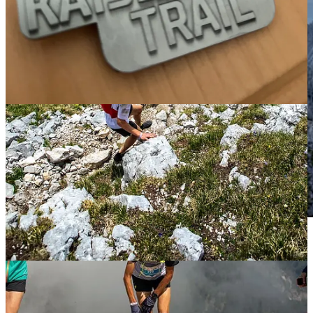
Tot slot, DANKE DANKE aan mijn sponsoren
(Osprey Europe,
Polar Benelux, #TeamHerrie)
, enthousiaste supporters en alle hart-
onder-de-riemstekers! Jullie zijn fantastisch.
O, enne, nieuwe sponsoren zijn altijd welkom! Stuur even een