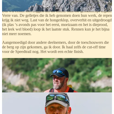
Dat trauma is afgewend. Hoezee!
Dat wil echter niet zeggen dat dit laatste stuk me gemakkelijk afgaat.
Verre van. De gelletjes die ik heb genomen doen hun werk, de repen
krijg ik niet weg. Last van de hongerklop, oververhit en uitgedroogd
(ik plas ‘s avonds pas voor het eerst, moeizaam en het is dieprood,
het leek wel bloed) loop ik het laatste stuk. Rennen kun je het bijna
niet meer noemen.
Aangemoedigd door andere deelnemers, door de toeschouwers die
de berg op zijn gekomen, ga ik door. Ik haal zelfs de cut-off time
voor de Speedtrail nog. Het wordt een echte finish.