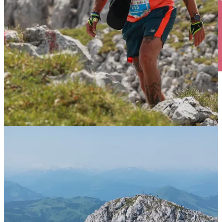
Top 2: de beklimming die ik liet schieten
Hierdoor moest ik een deel van de route dezelfde weg terug, om
ergens halverwege aan te haken bij de Speedtrailers. Het eerste stuk
downhill ging lekker. Een beloning voor die lange klim! Bij het
kruispunt waar ik in kon stappen op de Speedtrail neem ik nog wat
watermeloen bij het verzorgingspunt. Ik vul mijn water bij. Eet wat
van die zoute stengels en start de volgende beklimming. Want ik
kom binnen op het laatste kwart van de Speedtrail: nog eens zo’n
250 hoogtemeters en de laatste 5km downhill.
En tijdens die laatste klim weet ik: het is een goed besluit geweest te
switchen. Want ja, ik ga finishen en nee, ik had het de laatste
beklimming van de Skyrace zo zwaar gehad dat ik het derde cut-off
point wel/niet/wel/niet/wel/niet gehaald zou hebben, waardoor ik
misschien wel een DNF zou moeten registreren.