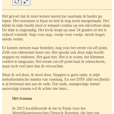
Het gevoel dat ik moet kotsen neemt toe naarmate ik harder ga
lopen. Het oorsuizen is bizar en heb ik nog nooit meegemaakt. Het
klinkt in mijn hoofd alsof er iemand continu op een microfoon slaat.
De hitte is ongenadig. Het kwik loopt op naar 34 graden en het is
vrijwel windstil. Stap voor stap, voetje voor voetje, steeds hoger,
steeds verder.
Er komen mensen naar beneden, nog voor het eerste cut-off point.
Zelfs een eliterenner keert om. Het spookt ook door mijn hoofd:
stoppen en omkeren. Het gaat niet. Het is te warm, het klimmen
vordert te langzaam. Het eerste cut-off point haal ik ruimschoots,
maar toch veel later dan ik verwachtte.
Maar ik wil door, ik
moet
door. Stoppen is geen optie, is mijn
melodramatische mantra van vandaag. En een DNF
(did not finish)
is al helemaal niet aan de orde. Dat oude, naargeestige immer
aanwezige trauma wil ik achter me laten…
Het trauma
In 2015 kwalificeerde ik me in Parijs voor het
Wereldkampioenschap Obstacle Running, die later dat