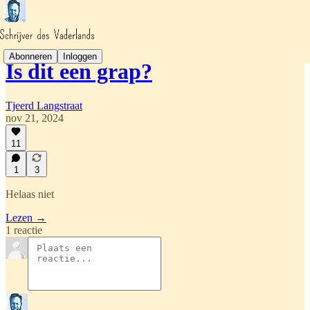
Abonneren
Inloggen
Is dit een grap?
Tjeerd Langstraat
nov 21, 2024
11
1
3
Helaas niet
Lezen →
1 reactie