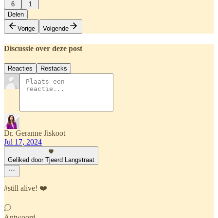
6
1
Delen
Vorige
Volgende
Discussie over deze post
Reacties
Restacks
Dr. Geranne Jiskoot
Jul 17, 2024
Geliked door Tjeerd Langstraat
#still alive! ❤️
Antwoord