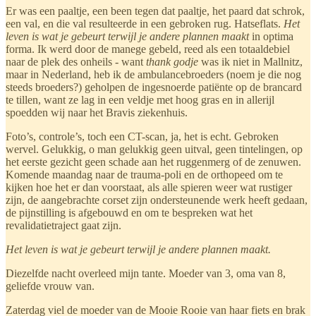
Er was een paaltje, een been tegen dat paaltje, het paard dat schrok,
een val, en die val resulteerde in een gebroken rug. Hatseflats.
Het
leven is wat je gebeurt terwijl je andere plannen maakt
in optima
forma. Ik werd door de manege gebeld, reed als een totaaldebiel
naar de plek des onheils - want
thank godje
was ik niet in Mallnitz,
maar in Nederland, heb ik de ambulancebroeders (noem je die nog
steeds broeders?) geholpen de ingesnoerde patiënte op de brancard
te tillen, want ze lag in een veldje met hoog gras en in allerijl
spoedden wij naar het Bravis ziekenhuis.
Foto’s, controle’s, toch een CT-scan, ja, het is echt. Gebroken
wervel. Gelukkig, o man gelukkig geen uitval, geen tintelingen, op
het eerste gezicht geen schade aan het ruggenmerg of de zenuwen.
Komende maandag naar de trauma-poli en de orthopeed om te
kijken hoe het er dan voorstaat, als alle spieren weer wat rustiger
zijn, de aangebrachte corset zijn ondersteunende werk heeft gedaan,
de pijnstilling is afgebouwd en om te bespreken wat het
revalidatietraject gaat zijn.
Het leven is wat je gebeurt terwijl je andere plannen maakt.
Diezelfde nacht overleed mijn tante. Moeder van 3, oma van 8,
geliefde vrouw van.
Zaterdag viel de moeder van de Mooie Rooie van haar fiets en brak