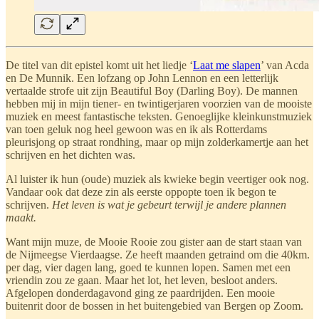
De titel van dit epistel komt uit het liedje ‘
Laat me slapen
’ van Acda
en De Munnik. Een lofzang op John Lennon en een letterlijk
vertaalde strofe uit zijn Beautiful Boy (Darling Boy). De mannen
hebben mij in mijn tiener- en twintigerjaren voorzien van de mooiste
muziek en meest fantastische teksten. Genoeglijke kleinkunstmuziek
van toen geluk nog heel gewoon was en ik als Rotterdams
pleurisjong op straat rondhing, maar op mijn zolderkamertje aan het
schrijven en het dichten was.
Al luister ik hun (oude) muziek als kwieke begin veertiger ook nog.
Vandaar ook dat deze zin als eerste oppopte toen ik begon te
schrijven.
Het leven is wat je gebeurt terwijl je andere plannen
maakt.
Want mijn muze, de Mooie Rooie zou gister aan de start staan van
de Nijmeegse Vierdaagse. Ze heeft maanden getraind om die 40km.
per dag, vier dagen lang, goed te kunnen lopen. Samen met een
vriendin zou ze gaan. Maar het lot, het leven, besloot anders.
Afgelopen donderdagavond ging ze paardrijden. Een mooie
buitenrit door de bossen in het buitengebied van Bergen op Zoom.