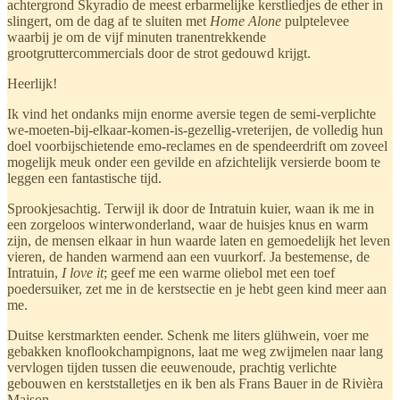
achtergrond Skyradio de meest erbarmelijke kerstliedjes de ether in
slingert, om de dag af te sluiten met
Home Alone
pulptelevee
waarbij je om de vijf minuten tranentrekkende
grootgruttercommercials door de strot gedouwd krijgt.
Heerlijk!
Ik vind het ondanks mijn enorme aversie tegen de semi-verplichte
we-moeten-bij-elkaar-komen-is-gezellig-vreterijen, de volledig hun
doel voorbijschietende emo-reclames en de spendeerdrift om zoveel
mogelijk meuk onder een gevilde en afzichtelijk versierde boom te
leggen een fantastische tijd.
Sprookjesachtig. Terwijl ik door de Intratuin kuier, waan ik me in
een zorgeloos winterwonderland, waar de huisjes knus en warm
zijn, de mensen elkaar in hun waarde laten en gemoedelijk het leven
vieren, de handen warmend aan een vuurkorf. Ja bestemense, de
Intratuin,
I
love it
; geef me een warme oliebol met een toef
poedersuiker, zet me in de kerstsectie en je hebt geen kind meer aan
me.
Duitse kerstmarkten eender. Schenk me liters glühwein, voer me
gebakken knoflookchampignons, laat me weg zwijmelen naar lang
vervlogen tijden tussen die eeuwenoude, prachtig verlichte
gebouwen en kerststalletjes en ik ben als Frans Bauer in de Rivièra
Maison.