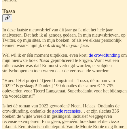
Tossa
In deze laatste nieuwsbrief van dit jaar ga ik niet het hele jaar
analyseren. Dat heb ik al genoeg gedaan. In mijn nieuwsbrieven, op
Twitter, op mijn sites, in mijn boeken, of als we elkaar persoonlijk
kennen waarschijnlijk ook
straight in your face
.
Wel wil ik er één moment uitpikken, even kort;
de crowdfunding
om
mijn nieuwste boek
Tossa
gepubliceerd te krijgen. Want wat een
rollercoaster was dat! Er moest verlengd worden, er volgden
strafschoppen en toen waren daar de verlossende woorden:
“Hoera! Het project ‘Tjeerd Langstraat – Tossa, dé roman van
2022?’ is geslaagd! Dankzij 199 donaties die samen € 12.795
opleverden voor Tjeerd Langstraat. Superbedankt voor het bijdragen
via voordekunst!”
Is het dé roman van 2022 geworden? Neen. Helaas. Ondanks de
crowdfunding, ondanks de
goede recensies
… er zijn slechts 336
boeken de wijde wereld in geslingerd, inclusief weggegeven
recensie-exemplaren. Er is geen, géénéén! boekhandel die
Tossa
inkocht. Een historisch dieptepunt. Van de Mooie Rooie mag ik me