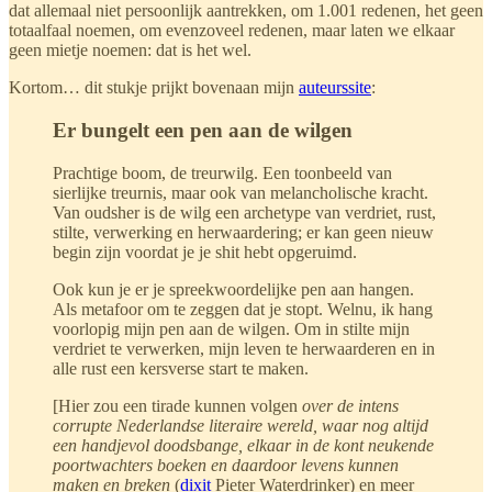
dat allemaal niet persoonlijk aantrekken, om 1.001 redenen, het geen
totaalfaal noemen, om evenzoveel redenen, maar laten we elkaar
geen mietje noemen: dat is het wel.
Kortom… dit stukje prijkt bovenaan mijn
auteurssite
:
Er bungelt een pen aan de wilgen
Prachtige boom, de treurwilg. Een toonbeeld van
sierlijke treurnis, maar ook van melancholische kracht.
Van oudsher is de wilg een archetype van verdriet, rust,
stilte, verwerking en herwaardering; er kan geen nieuw
begin zijn voordat je je shit hebt opgeruimd.
Ook kun je er je spreekwoordelijke pen aan hangen.
Als metafoor om te zeggen dat je stopt. Welnu, ik hang
voorlopig mijn pen aan de wilgen. Om in stilte mijn
verdriet te verwerken, mijn leven te herwaarderen en in
alle rust een kersverse start te maken.
[Hier zou een tirade kunnen volgen
over de intens
corrupte Nederlandse literaire wereld, waar nog altijd
een handjevol doodsbange, elkaar in de kont neukende
poortwachters boeken en daardoor levens kunnen
maken en breken
(
dixit
Pieter Waterdrinker) en meer