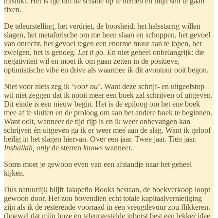
mislukt. Het is tijd om de schade op te nemen en mijn shit te gaan
fixen.
De teleurstelling, het verdriet, de boosheid, het halsstarrig willen
slagen, het metaforische om me heen slaan en schoppen, het gevoel
van onrecht, het gevoel tegen een enorme muur aan te lopen, het
zwelgen, het is genoeg.
Let it go.
En niet geheel onbelangrijk: die
negativiteit wil en moet ik om gaan zetten in de positieve,
optimistische vibe en drive als waarmee ik dit avontuur ooit begon.
Niet voor niets zeg ik ‘
voor nu
’. Want deze schrijf- en uitgeefstop
wil niet zeggen dat ik nooit meer een boek zal schrijven of uitgeven.
Dit einde is een nieuw begin. Het is de epiloog om het ene boek
mee af te sluiten en de proloog om aan het andere boek te beginnen.
Want ooit, wanneer de tijd rijp is en ik weer onbevangen kan
schrijven én uitgeven ga ik er weer mee aan de slag. Want ik geloof
heilig in het slagen hiervan. Over een jaar. Twee jaar. Tien jaar.
Inshallah, only
de sterren
knows
wanneer.
Soms moet je gewoon even van een afstandje naar het geheel
kijken.
Dus natuurlijk blijft Jalapeño Books bestaan, de boekverkoop loopt
gewoon door. Het zou bovendien echt totale kapitaalvernietiging
zijn als ik de resterende voorraad in een vreugdevuur zou flikkeren.
(hoewel dat mijn boze en teleurgestelde inborst best een lekker idee