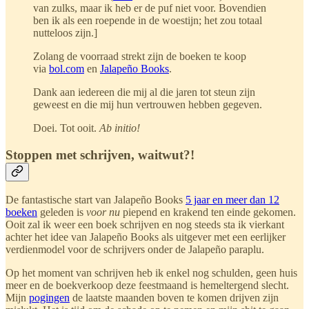
van zulks, maar ik heb er de puf niet voor. Bovendien
ben ik als een roepende in de woestijn; het zou totaal
nutteloos zijn.]
Zolang de voorraad strekt zijn de boeken te koop
via
bol.com
en
Jalapeño Books
.
Dank aan iedereen die mij al die jaren tot steun zijn
geweest en die mij hun vertrouwen hebben gegeven.
Doei. Tot ooit.
Ab initio!
Stoppen met schrijven, waitwut?!
De fantastische start van Jalapeño Books
5 jaar en meer dan 12
boeken
geleden is
voor nu
piepend en krakend ten einde gekomen.
Ooit zal ik weer een boek schrijven en nog steeds sta ik vierkant
achter het idee van Jalapeño Books als uitgever met een eerlijker
verdienmodel voor de schrijvers onder de Jalapeño paraplu.
Op het moment van schrijven heb ik enkel nog schulden, geen huis
meer en de boekverkoop deze feestmaand is hemeltergend slecht.
Mijn
pogingen
de laatste maanden boven te komen drijven zijn