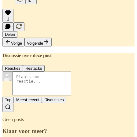
1
Delen
Vorige
Volgende
Discussie over deze post
Reacties
Restacks
Top
Meest recent
Discussies
Geen posts
Klaar voor meer?