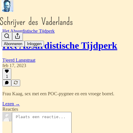
Het Absurdistische Tijdperk
Het Absurdistische Tijdperk
Abonneren
Inloggen
Tjeerd Langstraat
feb 17, 2023
1
Frau Kaag, sex met een POC-pygmee en een vroege borrel.
Lezen →
Reacties