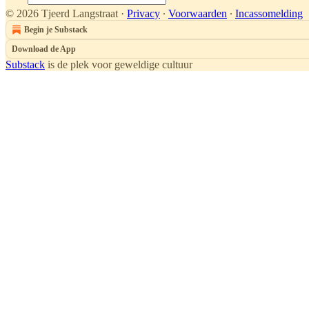
© 2026 Tjeerd Langstraat
·
Privacy
∙
Voorwaarden
∙
Incassomelding
Begin je Substack
Download de App
Substack
is de plek voor geweldige cultuur