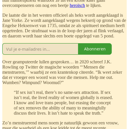
hun mannelijkheid waardoor ze als een krolse kater gaan
overcompenseren om nog een beetje
heroïsch
te lijken.
De laatste die in het westen officieel als heks wordt aangeklaagd is
Jane Yorke. Ze wordt aangeklaagd wegens hekserij op grond van de
Engelse Heksenwet van 1735, omdat ze als spiritueel medium heeft
opgetreden. De strafmaat was in de loop der jaren al flink verlaagd,
en daarom wordt haar slechts een boete opgelegd van 5 pond.
Abonneren
Over geamputeerde lullen gesproken… in 2020 schreef J.K.
Rowling op Twitter de magische woorden “‘Mensen die
menstrueren,’” waarbij ze een krantenkop citeerde. “Ik weet zeker
dat er vroeger een woord was voor die mensen. Help me out.
Wumben? Wimpund? Woomud?”
“If sex isn’t real, there’s no same-sex attraction. If sex
isn’t real, the lived reality of women globally is erased.
I know and love trans people, but erasing the concept
of sex removes the ability of many to meaningfully
discuss their lives. It isn’t hate to speak the truth.”
Zo’n menstruerend mens noem je natuurlijk gewoon een vrouw,
maar die waarheid als een koe leidde tot de meest recente