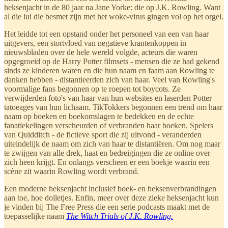
heksenjacht in de 80 jaar na Jane Yorke: die op J.K. Rowling. Want
al die lui die besmet zijn met het woke-virus gingen vol op het orgel.
Het leidde tot een opstand onder het personeel van een van haar
uitgevers, een stortvloed van negatieve krantenkoppen in
nieuwsbladen over de hele wereld volgde, acteurs die waren
opgegroeid op de Harry Potter filmsets - mensen die ze had gekend
sinds ze kinderen waren en die hun naam en faam aan Rowling te
danken hebben - distantieerden zich van haar. Veel van Rowling's
voormalige fans begonnen op te roepen tot boycots. Ze
verwijderden foto's van haar van hun websites en laserden Potter
tatoeages van hun lichaam. TikTokkers begonnen een trend om haar
naam op boeken en boekomslagen te bedekken en de echte
fanatiekelingen verscheurden of verbranden haar boeken. Spelers
van Quidditch - de fictieve sport die zij uitvond - veranderden
uiteindelijk de naam om zich van haar te distantiëren. Om nog maar
te zwijgen van alle drek, haat en bedreigingen die ze online over
zich heen krijgt. En onlangs verscheen er een boekje waarin een
scène zit waarin Rowling wordt verbrand.
Een moderne heksenjacht inclusief boek- en heksenverbrandingen
aan toe, hoe dolletjes. Enfin, meer over deze zieke heksenjacht kun
je vinden bij The Free Press die een serie podcasts maakt met de
toepasselijke naam
The Witch Trials of J.K. Rowling.