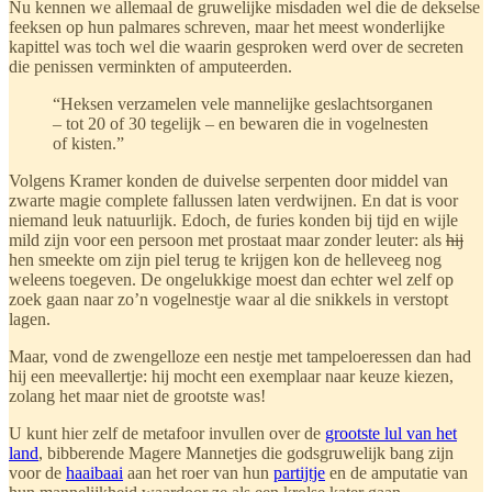
Nu kennen we allemaal de gruwelijke misdaden wel die de dekselse
feeksen op hun palmares schreven, maar het meest wonderlijke
kapittel was toch wel die waarin gesproken werd over de secreten
die penissen verminkten of amputeerden.
“Heksen verzamelen vele mannelijke geslachtsorganen
– tot 20 of 30 tegelijk – en bewaren die in vogelnesten
of kisten.”
Volgens Kramer konden de duivelse serpenten door middel van
zwarte magie complete fallussen laten verdwijnen. En dat is voor
niemand leuk natuurlijk. Edoch, de furies konden bij tijd en wijle
mild zijn voor een persoon met prostaat maar zonder leuter: als
hij
hen smeekte om zijn piel terug te krijgen kon de helleveeg nog
weleens toegeven. De ongelukkige moest dan echter wel zelf op
zoek gaan naar zo’n vogelnestje waar al die snikkels in verstopt
lagen.
Maar, vond de zwengelloze een nestje met tampeloeressen dan had
hij een meevallertje: hij mocht een exemplaar naar keuze kiezen,
zolang het maar niet de grootste was!
U kunt hier zelf de metafoor invullen over de
grootste lul van het
land
, bibberende Magere Mannetjes die godsgruwelijk bang zijn
voor de
haaibaai
aan het roer van hun
partijtje
en de amputatie van