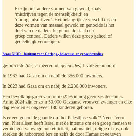
Er zijn ook andere vormen van geweld, zoals
‘misdrijven tegen de menselijkheid’ en
‘oorlogsmisdrijven’. Het belangrijkste verschil tussen
deze vormen van massaal geweld en genocide is het
doel van de daders: bij genocide staat een
groep centraal. Daders willen deze groep geheel of
gedeeltelijk vernietigen.
Bron: NIOD - Instituut voor Oorlogs-, holocaust- en genocidestudies
ge·no·ci·de
(de; v;
meervoud:
genocides)
1
volkerenmoord
In 1967 had Gaza om en nabij de 356.000 inwoners.
In 2023 had Gaza om en nabij de 2.230.000 inwoners.
Een bevolkingsgroei van ruim 625% in nog geen zes decennia.
Anno 2024 zijn er zo’n 50.000 Gazaanse vrouwen zwanger en elke
dag worden er ongeveer 180 kinderen geboren.
Is er een genocide gaande op ‘het Palestijnse volk’? Neen. Verre
van. Niet alleen heeft Israel niet de intentie om een groep mensen te
vernietigen vanwege hun etniciteit, nationaliteit, religie of ras, ook
spreken de geboortecijfers en zelfs de door Hamas opgegeven