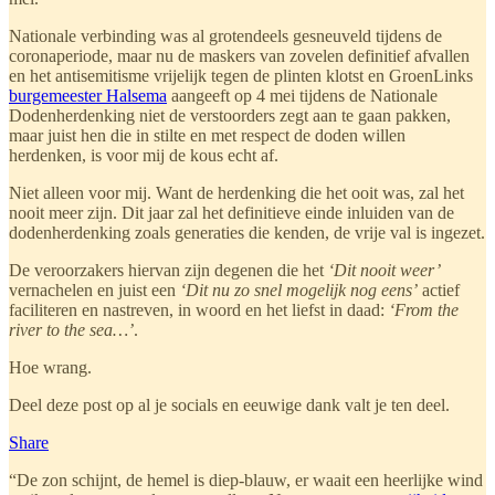
Nationale verbinding was al grotendeels gesneuveld tijdens de
coronaperiode, maar nu de maskers van zovelen definitief afvallen
en het antisemitisme vrijelijk tegen de plinten klotst en GroenLinks
burgemeester Halsema
aangeeft op 4 mei tijdens de Nationale
Dodenherdenking niet de verstoorders zegt aan te gaan pakken,
maar juist hen die in stilte en met respect de doden willen
herdenken, is voor mij de kous echt af.
Niet alleen voor mij. Want de herdenking die het ooit was, zal het
nooit meer zijn. Dit jaar zal het definitieve einde inluiden van de
dodenherdenking zoals generaties die kenden, de vrije val is ingezet.
De veroorzakers hiervan zijn degenen die het
‘Dit nooit weer’
vernachelen en juist een
‘Dit nu zo snel mogelijk nog eens’
actief
faciliteren en nastreven, in woord en het liefst in daad:
‘From the
river to the sea…’
.
Hoe wrang.
Deel deze post op al je socials en eeuwige dank valt je ten deel.
Share
“De zon schijnt, de hemel is diep-blauw, er waait een heerlijke wind