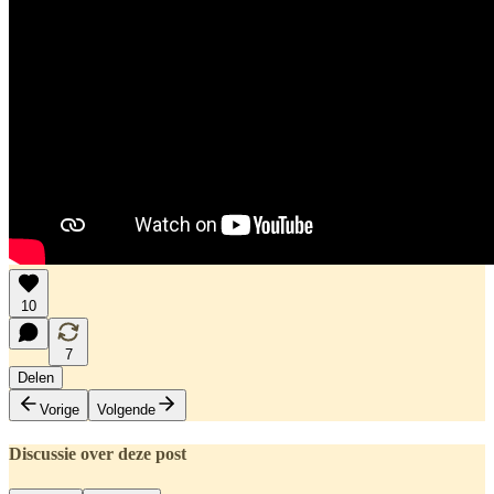
10
7
Delen
Vorige
Volgende
Discussie over deze post