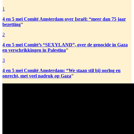
1
4 en 5 mei Comité Amsterdam over Israël: “meer dan 75 jaar
bezetting
”
2
4 en 5 mei Comité’s “SEXYLAND”, over de genocide in Gaza
en verschrikkingen in Palestina
”
3
4 en 5 mei Comité Amsterdam: “We staan stil bij oorlog en
onrecht, met veel nadruk op Gaza
”