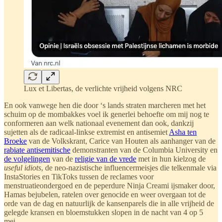
Lux et Libertas, de verlichte vrijheid volgens NRC
En ook vanwege hen die door ‘s lands straten marcheren met het
schuim op de mombakkes voel ik generlei behoefte om mij nog te
conformeren aan welk nationaal evenement dan ook, dankzij
sujetten als de radicaal-linkse extremist en antisemiet
Asha ten
Broeke
van de Volkskrant, Carice van Houten als aanhanger van de
rabiate antisemitische
demonstranten van de Columbia University en
de volgelingen
van de
religie van de vrede
met in hun kielzog de
useful idiots
, de neo-nazistische influencermeisjes die telkenmale via
InstaStories en TikToks tussen de reclames voor
menstruatieondergoed en de peperdure Ninja Creami ijsmaker door,
Hamas bejubelen, ratelen over genocide en weer overgaan tot de
orde van de dag en natuurlijk de kansenparels die in alle vrijheid de
gelegde kransen en bloemstukken slopen in de nacht van 4 op 5
mei.