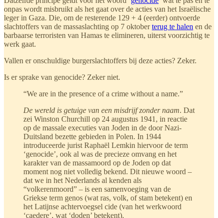
Datzelfde principe geldt voor het woord ‘
genocide
’ wat te pas en te
onpas wordt misbruikt als het gaat over de acties van het Israëlische
leger in Gaza. Die, om de resterende 129 + 4 (eerder) ontvoerde
slachtoffers van de massaslachting op 7 oktober
terug te halen
en de
barbaarse terroristen van Hamas te elimineren, uiterst voorzichtig te
werk gaat.
Vallen er onschuldige burgerslachtoffers bij deze acties? Zeker.
Is er sprake van genocide? Zeker niet.
“We are in the presence of a crime without a name.”
De wereld is getuige van een misdrijf zonder naam
. Dat
zei Winston Churchill op 24 augustus 1941, in reactie
op de massale executies van Joden in de door Nazi-
Duitsland bezette gebieden in Polen. In 1944
introduceerde jurist Raphaël Lemkin hiervoor de term
‘genocide’, ook al was de precieze omvang en het
karakter van de massamoord op de Joden op dat
moment nog niet volledig bekend. Dit nieuwe woord –
dat we in het Nederlands al kenden als
“volkerenmoord” – is een samenvoeging van de
Griekse term genos (wat ras, volk, of stam betekent) en
het Latijnse achtervoegsel cide (van het werkwoord
‘caedere’, wat ‘doden’ betekent).