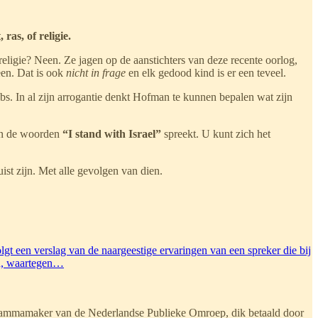
ras, of religie.
f religie? Neen. Ze jagen op de aanstichters van deze recente oorlog,
een. Dat is ook
nicht in frage
en elk gedood kind is er een teveel.
s. In al zijn arrogantie denkt Hofman te kunnen bepalen wat zijn
dan de woorden
“I stand with Israel”
spreekt. U kunt zich het
st zijn. Met alle gevolgen van dien.
gt een verslag van de naargeestige ervaringen van een spreker die bij
en, waartegen…
rogrammamaker van de Nederlandse Publieke Omroep, dik betaald door