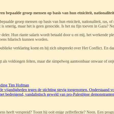
en bepaalde groep mensen op basis van hun etniciteit, nationaliteit, 
 bepaalde groep mensen op basis van hun etniciteit, nationaliteit, ras, o
at is smerig, maar het is geen genocide. Is het nu fijn toeven in Gaza? N
er. Hun riante salaris wordt betaald door u en mij, het werkende pleb
eens hilarisch kunnen worden.
ublieke verklaring komt en hij zich uitspreekt over Het Conflict. En 
 als voldongen feiten, maar die simpelweg aantoonbaar onwaar of onjui
zending Tim Hofman
e vijandigheden tegen de stichting stevig toegenomen. Onderstaand vol
met bedreigend, vandalistisch geweld van pro-Palestijnse demonstrant
ens heeft verspreid? Toont hij ooit enige zelfreflectie? Neen. Een p