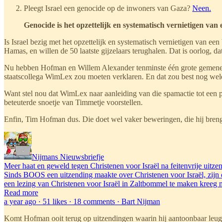
Pleegt Israel een genocide op de inwoners van Gaza?
Neen.
Genocide is het opzettelijk en systematisch vernietigen van e
Is Israel bezig met het opzettelijk en systematisch vernietigen van een
Hamas, en willen de 50 laatste gijzelaars terughalen. Dat is oorlog, d
Nu hebben Hofman en Willem Alexander tenminste één grote gemene del
staatscollega WimLex zou moeten verklaren. En dat zou best nog wel
Want stel nou dat WimLex naar aanleiding van die spamactie tot een p
beteuterde snoetje van Timmetje voorstellen.
Enfin, Tim Hofman dus. Die doet wel vaker beweringen, die hij brengt
Nijmans Nieuwsbriefje
Meer haat en geweld tegen Christenen voor Israël na feitenvrije uit
Sinds BOOS een uitzending maakte over Christenen voor Israël, zijn d
een lezing van Christenen voor Israël in Zaltbommel te maken kreeg 
Read more
a year ago · 51 likes · 18 comments · Bart Nijman
Komt Hofman ooit terug op uitzendingen waarin hij aantoonbaar leug