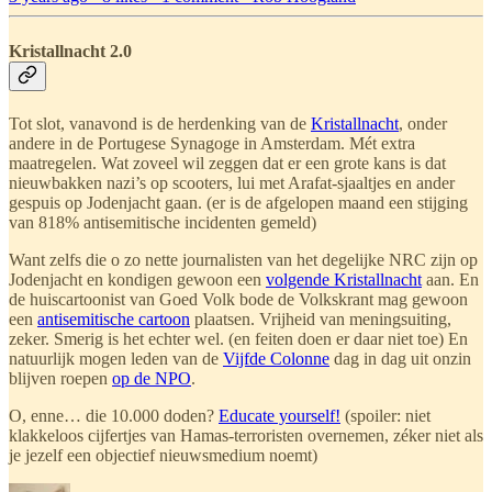
Kristallnacht 2.0
Tot slot, vanavond is de herdenking van de
Kristallnacht
, onder
andere in de Portugese Synagoge in Amsterdam. Mét extra
maatregelen. Wat zoveel wil zeggen dat er een grote kans is dat
nieuwbakken nazi’s op scooters, lui met Arafat-sjaaltjes en ander
gespuis op Jodenjacht gaan. (er is de afgelopen maand een stijging
van 818% antisemitische incidenten gemeld)
Want zelfs die o zo nette journalisten van het degelijke NRC zijn op
Jodenjacht en kondigen gewoon een
volgende Kristallnacht
aan. En
de huiscartoonist van Goed Volk bode de Volkskrant mag gewoon
een
antisemitische cartoon
plaatsen. Vrijheid van meningsuiting,
zeker. Smerig is het echter wel. (en feiten doen er daar niet toe) En
natuurlijk mogen leden van de
Vijfde Colonne
dag in dag uit onzin
blijven roepen
op de NPO
.
O, enne… die 10.000 doden?
Educate yourself!
(spoiler: niet
klakkeloos cijfertjes van Hamas-terroristen overnemen, zéker niet als
je jezelf een objectief nieuwsmedium noemt)