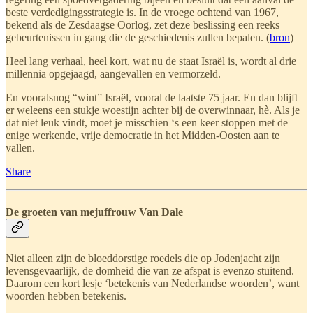
beste verdedigingsstrategie is. In de vroege ochtend van 1967,
bekend als de Zesdaagse Oorlog, zet deze beslissing een reeks
gebeurtenissen in gang die de geschiedenis zullen bepalen. (
bron
)
Heel lang verhaal, heel kort, wat nu de staat Israël is, wordt al drie
millennia opgejaagd, aangevallen en vermorzeld.
En vooralsnog “wint” Israël, vooral de laatste 75 jaar. En dan blijft
er weleens een stukje woestijn achter bij de overwinnaar, hè. Als je
dat niet leuk vindt, moet je misschien ‘s een keer stoppen met de
enige werkende, vrije democratie in het Midden-Oosten aan te
vallen.
Share
De groeten van mejuffrouw Van Dale
Niet alleen zijn de bloeddorstige roedels die op Jodenjacht zijn
levensgevaarlijk, de domheid die van ze afspat is evenzo stuitend.
Daarom een kort lesje ‘betekenis van Nederlandse woorden’, want
woorden hebben betekenis.