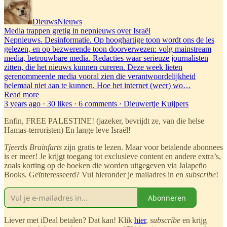
DieuwsNieuws
Media trappen gretig in nepnieuws over Israël
Nepnieuws. Desinformatie. Op hooghartige toon wordt ons de les
gelezen, en op bezwerende toon doorverwezen: volg mainstream
media, betrouwbare media. Redacties waar serieuze journalisten
zitten, die het nieuws kunnen cureren. Deze week lieten
gerenommeerde media vooral zien die verantwoordelijkheid
helemaal niet aan te kunnen. Hoe het internet (weer) wo…
Read more
3 years ago · 30 likes · 6 comments · Dieuwertje Kuijpers
Enfin, FREE PALESTINE! (jazeker, bevrijdt ze, van die helse
Hamas-terroristen) En lange leve Israël!
Tjeerds Brainfarts
zijn gratis te lezen. Maar voor betalende abonnees
is er meer! Je krijgt toegang tot exclusieve content en andere extra’s,
zoals korting op de boeken die worden uitgegeven via Jalapeño
Books. Geïnteresseerd? Vul hieronder je mailadres in en
subscribe
!
Abonneren
Liever met iDeal betalen? Dat kan! Klik
hier
,
subscribe
en krijg