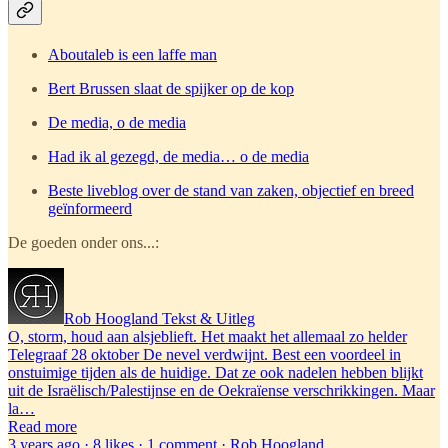
Aboutaleb is een laffe man
Bert Brussen slaat de spijker op de kop
De media, o de media
Had ik al gezegd, de media… o de media
Beste liveblog over de stand van zaken, objectief en breed
geïnformeerd
De goeden onder ons...:
Rob Hoogland Tekst & Uitleg
O, storm, houd aan alsjeblieft. Het maakt het allemaal zo helder
Telegraaf 28 oktober De nevel verdwijnt. Best een voordeel in
onstuimige tijden als de huidige. Dat ze ook nadelen hebben blijkt
uit de Israëlisch/Palestijnse en de Oekraïense verschrikkingen. Maar
la…
Read more
3 years ago · 8 likes · 1 comment · Rob Hoogland