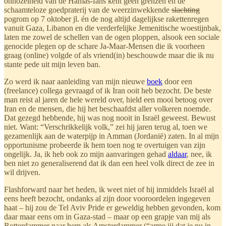
onnozelheid van de Hamas-fans kent geen grenzen en de
schaamteloze goedpraterij van de weerzinwekkende
slachting
pogrom op 7 oktober jl. én de nog altijd dagelijkse rakettenregen
vanuit Gaza, Libanon en die verderfelijke Jemenitische woestijnbak,
laten me zowel de schellen van de ogen ploppen, alsook een sociale
genocide plegen op de schare Ja-Maar-Mensen die ik voorheen
graag (online) volgde of als vriend(in) beschouwde maar die ik nu
stante pede uit mijn leven ban.
Zo werd ik naar aanleiding van mijn nieuwe
boek
door een
(freelance) collega gevraagd of ik Iran ooit heb bezocht. De beste
man reist al jaren de hele wereld over, hield een mooi betoog over
Iran en de mensen, die hij het beschaafdst aller volkeren noemde.
Dat gezegd hebbende, hij was nog nooit in Israël geweest. Bewust
niet. Want: “Verschrikkelijk volk,” zei hij jaren terug al, toen we
gezamenlijk aan de waterpijp in Amman (Jordanië) zaten. In al mijn
opportunisme probeerde ik hem toen nog te overtuigen van zijn
ongelijk. Ja, ik heb ook zo mijn aanvaringen gehad
aldaar
, nee, ik
ben niet zo generaliserend dat ik dan een heel volk direct de zee in
wil drijven.
Flashforward naar het heden, ik weet niet of hij inmiddels Israël al
eens heeft bezocht, ondanks al zijn door vooroordelen ingegeven
haat – hij zou de Tel Aviv Pride er geweldig hebben gevonden, kom
daar maar eens om in Gaza-stad – maar op een grapje van mij als
Rotterdammer naar hem als Amsterdammer (“arme jij dat je nu in