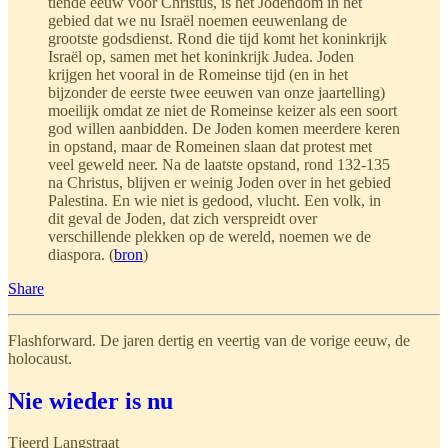
tiende eeuw voor Christus, is het Jodendom in het
gebied dat we nu Israël noemen eeuwenlang de
grootste godsdienst. Rond die tijd komt het koninkrijk
Israël op, samen met het koninkrijk Judea. Joden
krijgen het vooral in de Romeinse tijd (en in het
bijzonder de eerste twee eeuwen van onze jaartelling)
moeilijk omdat ze niet de Romeinse keizer als een soort
god willen aanbidden. De Joden komen meerdere keren
in opstand, maar de Romeinen slaan dat protest met
veel geweld neer. Na de laatste opstand, rond 132-135
na Christus, blijven er weinig Joden over in het gebied
Palestina. En wie niet is gedood, vlucht. Een volk, in
dit geval de Joden, dat zich verspreidt over
verschillende plekken op de wereld, noemen we de
diaspora. (
bron
)
Share
Flashforward. De jaren dertig en veertig van de vorige eeuw, de
holocaust.
Nie wieder is nu
Tjeerd Langstraat