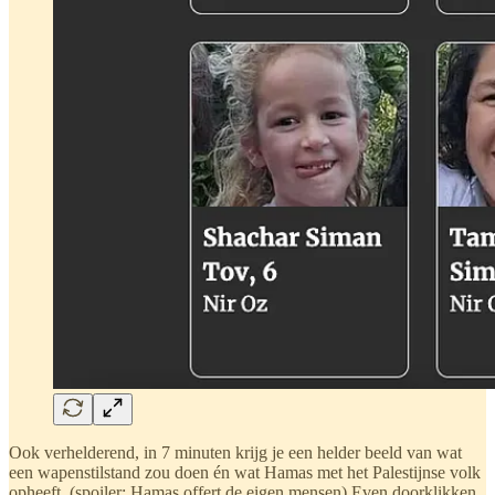
Ook verhelderend, in 7 minuten krijg je een helder beeld van wat
een wapenstilstand zou doen én wat Hamas met het Palestijnse volk
opheeft. (spoiler: Hamas offert de eigen mensen) Even doorklikken