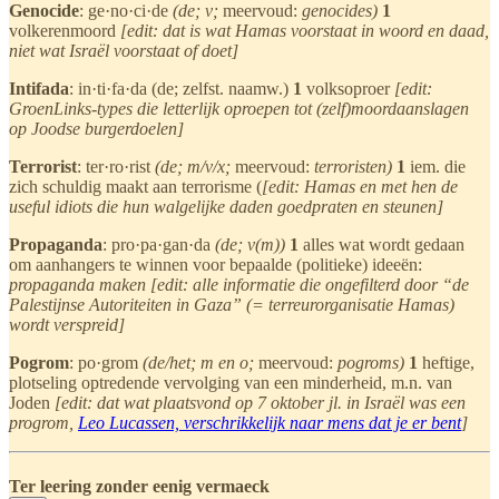
Genocide
: ge·no·ci·de
(de; v;
meervoud:
genocides)
1
volkerenmoord
[edit: dat is wat Hamas voorstaat in woord en daad,
niet wat Israël voorstaat of doet]
Intifada
: in·ti·fa·da (de; zelfst. naamw.)
1
volksoproer
[edit:
GroenLinks-types die letterlijk oproepen tot (zelf)moordaanslagen
op Joodse burgerdoelen]
Terrorist
: ter·ro·rist
(de; m/v/x;
meervoud:
terroristen)
1
iem. die
zich schuldig maakt aan terrorisme (
[edit: Hamas en met hen de
useful idiots die hun walgelijke daden goedpraten en steunen]
Propaganda
: pro·pa·gan·da
(de; v(m))
1
alles wat wordt gedaan
om aanhangers te winnen voor bepaalde (politieke) ideeën:
propaganda maken [edit: alle informatie die ongefilterd door “de
Palestijnse Autoriteiten in Gaza” (= terreurorganisatie Hamas)
wordt verspreid]
Pogrom
: po·grom
(de/het; m en o;
meervoud:
pogroms)
1
heftige,
plotseling optredende vervolging van een minderheid, m.n. van
Joden
[edit: dat wat plaatsvond op 7 oktober jl. in Israël was een
progrom,
Leo Lucassen, verschrikkelijk naar mens dat je er bent
]
Ter leering zonder eenig vermaeck