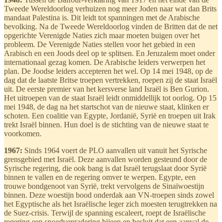
Tweede Wereldoorlog verhuizen nog meer Joden naar wat dan Brits
mandaat Palestina is. Dit leidt tot spanningen met de Arabische
bevolking. Na de Tweede Wereldoorlog vinden de Britten dat de net
opgerichte Verenigde Naties zich maar moeten buigen over het
probleem. De Verenigde Naties stellen voor het gebied in een
Arabisch en een Joods deel op te splitsen. En Jeruzalem moet onder
internationaal gezag komen. De Arabische leiders verwerpen het
plan. De Joodse leiders accepteren het wel. Op 14 mei 1948, op de
dag dat de laatste Britse troepen vertrekken, roepen zij de staat Israël
uit. De eerste premier van het kersverse land Israël is Ben Gurion.
Het uitroepen van de staat Israël leidt onmiddellijk tot oorlog. Op 15
mei 1948, de dag na het startschot van de nieuwe staat, klinken er
schoten. Een coalitie van Egypte, Jordanië, Syrië en troepen uit Irak
trekt Israël binnen. Hun doel is de stichting van de nieuwe staat te
voorkomen.
1967:
Sinds 1964 voert de PLO aanvallen uit vanuit het Syrische
grensgebied met Israël. Deze aanvallen worden gesteund door de
Syrische regering, die ook bang is dat Israël terugslaat door Syrië
binnen te vallen en de regering omver te werpen. Egypte, een
trouwe bondgenoot van Syrië, trekt vervolgens de Sinaïwoestijn
binnen. Deze woestijn bood onderdak aan VN-troepen sinds zowel
het Egyptische als het Israëlische leger zich moesten terugtrekken na
de Suez-crisis. Terwijl de spanning escaleert, roept de Israëlische
regering een spoedvergadering bijeen en besluit dat een aanval de