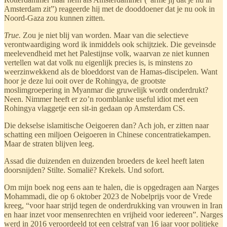
Amsterdam zit”) reageerde hij met de dooddoener dat je nu ook in
Noord-Gaza zou kunnen zitten.
True.
Zou je niet blij van worden. Maar van die selectieve
verontwaardiging word ik inmiddels ook schijtziek. Die geveinsde
meelevendheid met het Palestijnse volk, waarvan ze niet kunnen
vertellen wat dat volk nu eigenlijk precies is, is minstens zo
weerzinwekkend als de bloeddorst van de Hamas-discipelen. Want
hoor je deze lui ooit over de Rohingya, de grootste
moslimgroepering in Myanmar die gruwelijk wordt onderdrukt?
Neen. Nimmer heeft er zo’n roomblanke useful idiot met een
Rohingya vlaggetje een sit-in gedaan op Amsterdam CS.
Die dekselse islamitische Oeigoeren dan? Ach joh, er zitten naar
schatting een miljoen Oeigoeren in Chinese concentratiekampen.
Maar de straten blijven leeg.
Assad die duizenden en duizenden broeders de keel heeft laten
doorsnijden? Stilte. Somalië? Krekels. Und sofort.
Om mijn boek nog eens aan te halen, die is opgedragen aan Narges
Mohammadi, die op 6 oktober 2023 de Nobelprijs voor de Vrede
kreeg, “voor haar strijd tegen de onderdrukking van vrouwen in Iran
en haar inzet voor mensenrechten en vrijheid voor iedereen”. Narges
werd in 2016 veroordeeld tot een celstraf van 16 jaar voor politieke