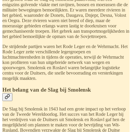
enigszins golvende vlakte met ravijnen, bossen en moerassen die de
militaire bewegingen bemoeilijkten. Er waren meerdere rivieren in
het gebied, waaronder de Donets, Daugava, Dnjepr, Desna, Volost
en Oegra. Deze rivieren waren niet breed of diep, maar de
moerassige gebieden erlangs waren lastig te doorkruisen voor
gemechaniseerde troepen. Het gebrek aan transportmogelijkheden in
het gebied bemoeilijkte de opmars van de Sovjettroepen.
De strijdende partijen waren het Rode Leger en de Wehrmacht. Het
Rode Leger zette verschillende legergroepen en
luchtmachteenheden in tijdens de operaties, terwijl de Wehrmacht
kon profiteren van hun uitgebreide netwerk van wegen en
spoorwegen. Smolensk en Roslavl waren belangrijke logistieke
centra voor de Duitsers, die snelle bevoorrading en versterkingen
mogelijk maakten.
Het belang van de Slag bij Smolensk
De Slag bij Smolensk in 1943 had een grote impact op het verloop
van de Tweede Wereldoorlog. Het succes van het Rode Leger bij
het verdrijven van de Duitsers uit Smolensk en Roslavl gaf hen de
mogelijkheid om plannen te maken voor de bevrijding van Wit-
Rusland. Bovendien verzwakte de Slag bij Smolensk de Duitse