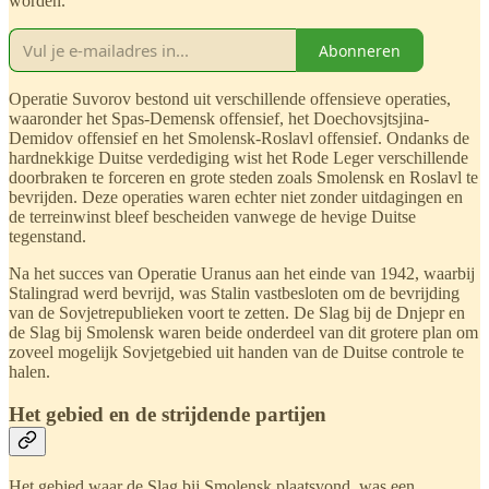
worden.
Abonneren
Operatie Suvorov bestond uit verschillende offensieve operaties,
waaronder het Spas-Demensk offensief, het Doechovsjtsjina-
Demidov offensief en het Smolensk-Roslavl offensief. Ondanks de
hardnekkige Duitse verdediging wist het Rode Leger verschillende
doorbraken te forceren en grote steden zoals Smolensk en Roslavl te
bevrijden. Deze operaties waren echter niet zonder uitdagingen en
de terreinwinst bleef bescheiden vanwege de hevige Duitse
tegenstand.
Na het succes van Operatie Uranus aan het einde van 1942, waarbij
Stalingrad werd bevrijd, was Stalin vastbesloten om de bevrijding
van de Sovjetrepublieken voort te zetten. De Slag bij de Dnjepr en
de Slag bij Smolensk waren beide onderdeel van dit grotere plan om
zoveel mogelijk Sovjetgebied uit handen van de Duitse controle te
halen.
Het gebied en de strijdende partijen
Het gebied waar de Slag bij Smolensk plaatsvond, was een