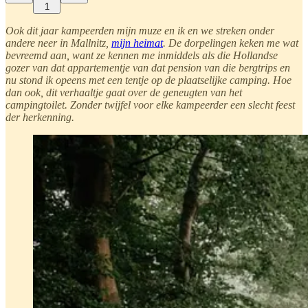
1
Ook dit jaar kampeerden mijn muze en ik en we streken onder
andere neer in Mallnitz,
mijn heimat
. De dorpelingen keken me wat
bevreemd aan, want ze kennen me inmiddels als die Hollandse
gozer van dat appartementje van dat pension van die bergtrips en
nu stond ik opeens met een tentje op de plaatselijke camping. Hoe
dan ook, dit verhaaltje gaat over de geneugten van het
campingtoilet. Zonder twijfel voor elke kampeerder een slecht feest
der herkenning.