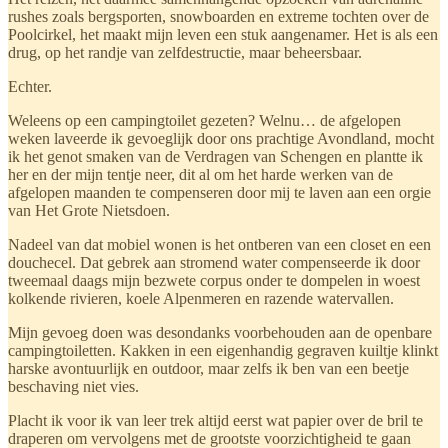
rushes zoals bergsporten, snowboarden en extreme tochten over de
Poolcirkel, het maakt mijn leven een stuk aangenamer. Het is als een
drug, op het randje van zelfdestructie, maar beheersbaar.
Echter.
Weleens op een campingtoilet gezeten? Welnu… de afgelopen
weken laveerde ik gevoeglijk door ons prachtige Avondland, mocht
ik het genot smaken van de Verdragen van Schengen en plantte ik
her en der mijn tentje neer, dit al om het harde werken van de
afgelopen maanden te compenseren door mij te laven aan een orgie
van Het Grote Nietsdoen.
Nadeel van dat mobiel wonen is het ontberen van een closet en een
douchecel. Dat gebrek aan stromend water compenseerde ik door
tweemaal daags mijn bezwete corpus onder te dompelen in woest
kolkende rivieren, koele Alpenmeren en razende watervallen.
Mijn gevoeg doen was desondanks voorbehouden aan de openbare
campingtoiletten. Kakken in een eigenhandig gegraven kuiltje klinkt
harske avontuurlijk en outdoor, maar zelfs ik ben van een beetje
beschaving niet vies.
Placht ik voor ik van leer trek altijd eerst wat papier over de bril te
draperen om vervolgens met de grootste voorzichtigheid te gaan