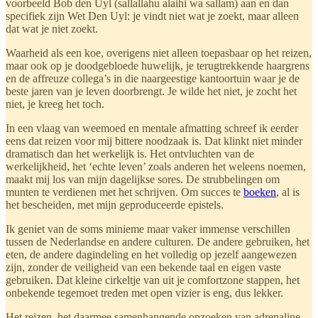
voorbeeld Bob den Uyl (sallallahu alaihi wa sallam) aan en dan
specifiek zijn Wet Den Uyl: je vindt niet wat je zoekt, maar alleen
dat wat je niet zoekt.
Waarheid als een koe, overigens niet alleen toepasbaar op het reizen,
maar ook op je doodgebloede huwelijk, je terugtrekkende haargrens
en de affreuze collega’s in die naargeestige kantoortuin waar je de
beste jaren van je leven doorbrengt. Je wilde het niet, je zocht het
niet, je kreeg het toch.
In een vlaag van weemoed en mentale afmatting schreef ik eerder
eens dat reizen voor mij bittere noodzaak is. Dat klinkt niet minder
dramatisch dan het werkelijk is. Het ontvluchten van de
werkelijkheid, het ‘echte leven’ zoals anderen het weleens noemen,
maakt mij los van mijn dagelijkse sores. De strubbelingen om
munten te verdienen met het schrijven. Om succes te
boeken
, al is
het bescheiden, met mijn geproduceerde epistels.
Ik geniet van de soms minieme maar vaker immense verschillen
tussen de Nederlandse en andere culturen. De andere gebruiken, het
eten, de andere dagindeling en het volledig op jezelf aangewezen
zijn, zonder de veiligheid van een bekende taal en eigen vaste
gebruiken. Dat kleine cirkeltje van uit je comfortzone stappen, het
onbekende tegemoet treden met open vizier is eng, dus lekker.
Het reizen, het daarmee samenhangende opzoeken van adrenaline