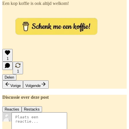
Een kop koffie is ook altijd welkom!
1
1
Delen
Vorige
Volgende
Discussie over deze post
Reacties
Restacks