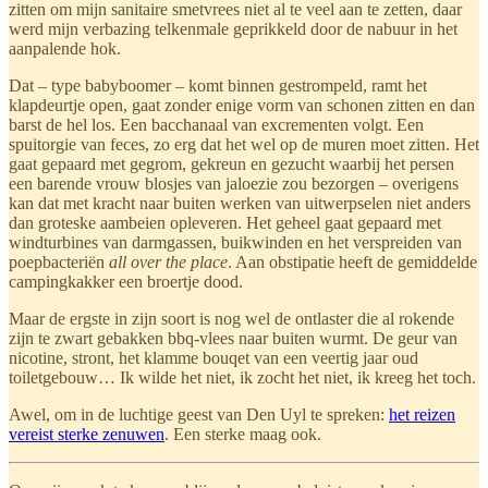
zitten om mijn sanitaire smetvrees niet al te veel aan te zetten, daar
werd mijn verbazing telkenmale geprikkeld door de nabuur in het
aanpalende hok.
Dat – type babyboomer – komt binnen gestrompeld, ramt het
klapdeurtje open, gaat zonder enige vorm van schonen zitten en dan
barst de hel los. Een bacchanaal van excrementen volgt. Een
spuitorgie van feces, zo erg dat het wel op de muren moet zitten. Het
gaat gepaard met gegrom, gekreun en gezucht waarbij het persen
een barende vrouw blosjes van jaloezie zou bezorgen – overigens
kan dat met kracht naar buiten werken van uitwerpselen niet anders
dan groteske aambeien opleveren. Het geheel gaat gepaard met
windturbines van darmgassen, buikwinden en het verspreiden van
poepbacteriën
all over the place
. Aan obstipatie heeft de gemiddelde
campingkakker een broertje dood.
Maar de ergste in zijn soort is nog wel de ontlaster die al rokende
zijn te zwart gebakken bbq-vlees naar buiten wurmt. De geur van
nicotine, stront, het klamme bouqet van een veertig jaar oud
toiletgebouw… Ik wilde het niet, ik zocht het niet, ik kreeg het toch.
Awel, om in de luchtige geest van Den Uyl te spreken:
het reizen
vereist sterke zenuwen
. Een sterke maag ook.