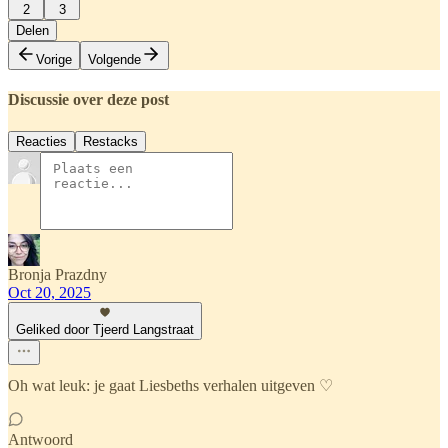
2
3
Delen
Vorige
Volgende
Discussie over deze post
Reacties
Restacks
Bronja Prazdny
Oct 20, 2025
Geliked door Tjeerd Langstraat
Oh wat leuk: je gaat Liesbeths verhalen uitgeven ♡
Antwoord