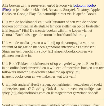
Alle boeken zijn te reserveren en/of te koop via
bol.com
,
Kobo
(Plus)
en je lokale boekhandel, Amazon, Storytel, Nextory, Apple
Books en Google Play. En natuurlijk direct via Jalapeño Books.
U is van de boekhandel en u wilt
Yasmina
of een van de andere
boeken pontificaal in de etalage tentoon stellen en op de bestseller
tafel leggen? Fijn! De meeste boeken
zijn in te kopen via het
Centraal Boekhuis tegen de normale boekhandelskorting.
U is van de mediaatjes en u wilt mij op de voorpagina van uw
courant of magazine met een grandioos interview? Fantastisch!
Stuur me een bericht via spicy [at] jalapenobooks.com en we
plannen een date in.
U is BookTokker, bookfluencer of op enigerlei wijze de Enzo Knol
in de online boekenwereld en u wilt een of meerdere boeken aan uw
followers showen? Awesome! Mail me op spicy [at]
jalapenobooks.com en we maken er wat tofs van!
U wilt iets anders? Heeft vragen, opmerkingen, verzoeken of zoekt
anderszins contact? Gezellig! Ook dan, stuur even een mailtje naar
spicy [at] jalapenobooks.com en ik reageer met gezwinde spoed!
Vond u dit een fantastisch goed artikel? Wordt dan abonnee! Daar