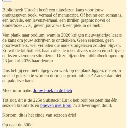
Bibliotheek Utrecht heeft een uitgelezen kans voor jouw
onuitgegeven boek, verhaal of manuscript. Of het nu een roman is,
een novelle, een levensverhaal, een thriller, graphic novel of
kinderboek… zij geven jouw werk een plek in de bieb!
Van plank naar podium, want in 2026 krijgen nieuwsgierige lezers
de kans om jouw schrijven te ontdekken. Geen selecties, geen
poortwachters, wél verhalen die anders ongelezen zouden blijven.
Zo wil de bibliotheek haar collectie meer divers maken én schrijven
en lezen vieren en stimuleren. Deze bijzondere bibliotheek opent op
23 januari 2026 haar deuren.
Dus heb jij een niet uitgegeven werk op de plank liggen, die erom
smeekt gelezen te worden door een groot publiek? Aarzel dan niet
en pak deze kans!
Meer informatie:
Jouw boek in de bieb
Tot slot, dit is de 225e Substack! En ik heb ooit besloten dat één
seizoen brainfarts en
brieven met Ebru
75 afleveringen duurt.
Kortom, dit is het einde van seizoen drie!
Op naar de 300e!