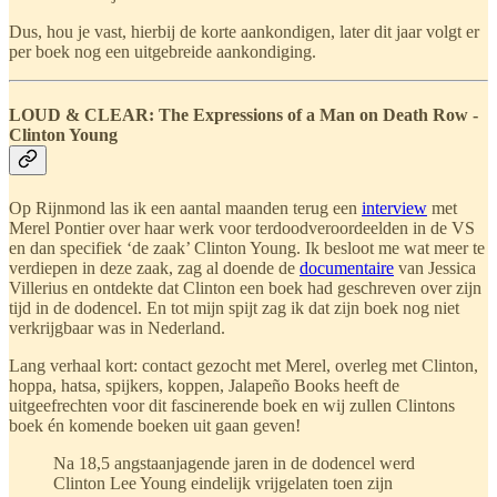
Dus, hou je vast, hierbij de korte aankondigen, later dit jaar volgt er
per boek nog een uitgebreide aankondiging.
LOUD & CLEAR: The Expressions of a Man on Death Row -
Clinton Young
Op Rijnmond las ik een aantal maanden terug een
interview
met
Merel Pontier over haar werk voor terdoodveroordeelden in de VS
en dan specifiek ‘de zaak’ Clinton Young. Ik besloot me wat meer te
verdiepen in deze zaak, zag al doende de
documentaire
van Jessica
Villerius en ontdekte dat Clinton een boek had geschreven over zijn
tijd in de dodencel. En tot mijn spijt zag ik dat zijn boek nog niet
verkrijgbaar was in Nederland.
Lang verhaal kort: contact gezocht met Merel, overleg met Clinton,
hoppa, hatsa, spijkers, koppen, Jalapeño Books heeft de
uitgeefrechten voor dit fascinerende boek en wij zullen Clintons
boek én komende boeken uit gaan geven!
Na 18,5 angstaanjagende jaren in de dodencel werd
Clinton Lee Young eindelijk vrijgelaten toen zijn