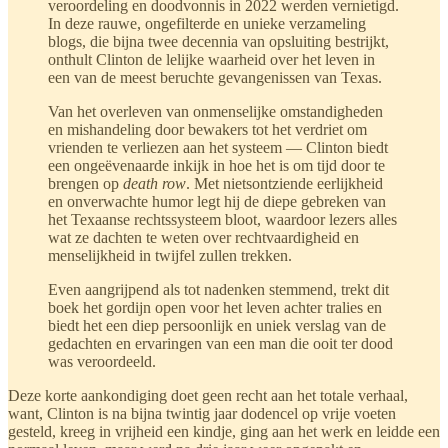
veroordeling en doodvonnis in 2022 werden vernietigd.
In deze rauwe, ongefilterde en unieke verzameling
blogs, die bijna twee decennia van opsluiting bestrijkt,
onthult Clinton de lelijke waarheid over het leven in
een van de meest beruchte gevangenissen van Texas.
Van het overleven van onmenselijke omstandigheden
en mishandeling door bewakers tot het verdriet om
vrienden te verliezen aan het systeem — Clinton biedt
een ongeëvenaarde inkijk in hoe het is om tijd door te
brengen op
death row
. Met nietsontziende eerlijkheid
en onverwachte humor legt hij de diepe gebreken van
het Texaanse rechtssysteem bloot, waardoor lezers alles
wat ze dachten te weten over rechtvaardigheid en
menselijkheid in twijfel zullen trekken.
Even aangrijpend als tot nadenken stemmend, trekt dit
boek het gordijn open voor het leven achter tralies en
biedt het een diep persoonlijk en uniek verslag van de
gedachten en ervaringen van een man die ooit ter dood
was veroordeeld.
Deze korte aankondiging doet geen recht aan het totale verhaal,
want, Clinton is na bijna twintig jaar dodencel op vrije voeten
gesteld, kreeg in vrijheid een kindje, ging aan het werk en leidde een