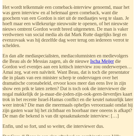
Het wordt telkenmale een comeback-interview genoemd, maar het
was geen interview en al helemaal geen comeback, want die
goochem van een Gordon is niet uit de mediaatjes weg te slaan. Je
hoeft maar een willekeurige nieuwssite te openen, of het nieuwste
nieuws omtrent Gordon wordt breed uitgemeten. De man is vaker
verdwenen van social media als dat Mark Rutte dagelijks liegt en
evenzovaak was hij dezelfde dag weer terug om iedereen verrot te
schelden.
En dan alle mediaspecialisten, mediacolumnisten en medievolgers
die Beau als de Messias zagen, als de nieuwe
Ischa Meijer
die
Gordon wel eventjes aan een kritisch interview zou onderwerpen…
Amai zeg, wat een naïviteit. Want Beau, dat is toch die presentator
die in plaats van een minister scherp te ondervragen over het
dramatische coronabeleid, ervoor koos meer dan eens live in zijn
show een prik te laten zetten? Dat is toch ook die interviewer die
nogal makkelijk de ja-maar-die-joden-zijn-ook-geen-lieverdjes kaart
trok in het recente Israel-Hamas conflict en die keutel natuurlijk later
weer introk? Die man die meermaals ophefjes veroorzaakt omdat hij
zijn gasten waar hij het zichtbaar en hoorbaar mee oneens is afkapt?
De man die bekend is van dit spraakmakende interview: […]
Enfin, und so fort, und so weiter, die interviewer dus.