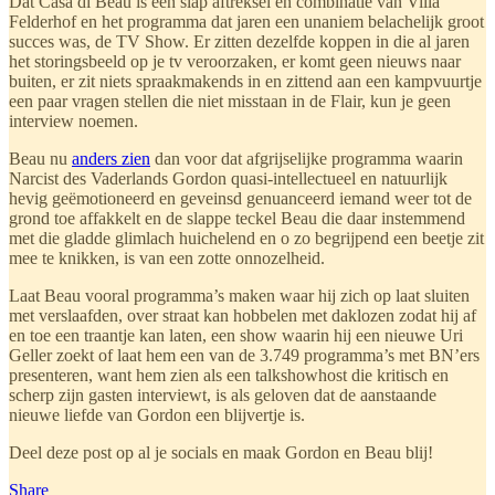
Dat Casa di Beau is een slap aftreksel en combinatie van Villa
Felderhof en het programma dat jaren een unaniem belachelijk groot
succes was, de TV Show. Er zitten dezelfde koppen in die al jaren
het storingsbeeld op je tv veroorzaken, er komt geen nieuws naar
buiten, er zit niets spraakmakends in en zittend aan een kampvuurtje
een paar vragen stellen die niet misstaan in de Flair, kun je geen
interview noemen.
Beau nu
anders zien
dan voor dat afgrijselijke programma waarin
Narcist des Vaderlands Gordon quasi-intellectueel en natuurlijk
hevig geëmotioneerd en geveinsd genuanceerd iemand weer tot de
grond toe affakkelt en de slappe teckel Beau die daar instemmend
met die gladde glimlach huichelend en o zo begrijpend een beetje zit
mee te knikken, is van een zotte onnozelheid.
Laat Beau vooral programma’s maken waar hij zich op laat sluiten
met verslaafden, over straat kan hobbelen met daklozen zodat hij af
en toe een traantje kan laten, een show waarin hij een nieuwe Uri
Geller zoekt of laat hem een van de 3.749 programma’s met BN’ers
presenteren, want hem zien als een talkshowhost die kritisch en
scherp zijn gasten interviewt, is als geloven dat de aanstaande
nieuwe liefde van Gordon een blijvertje is.
Deel deze post op al je socials en maak Gordon en Beau blij!
Share