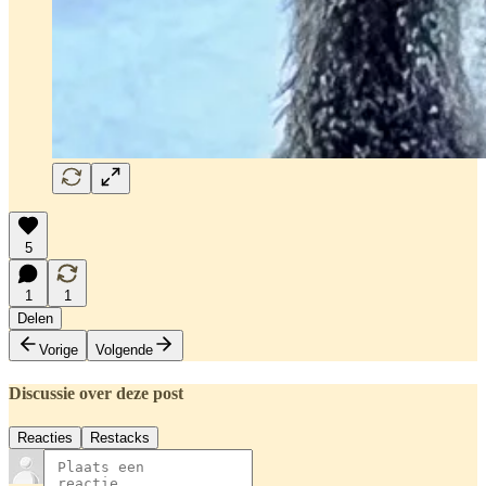
5
1
1
Delen
Vorige
Volgende
Discussie over deze post
Reacties
Restacks