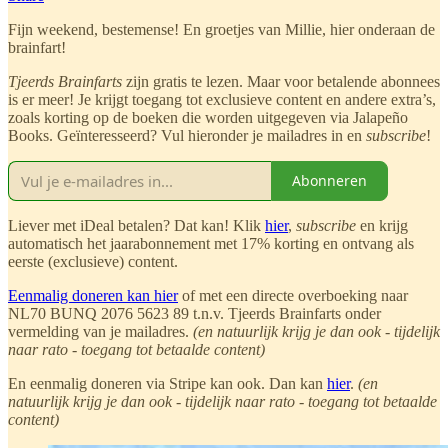
Fijn weekend, bestemense! En groetjes van Millie, hier onderaan de
brainfart!
Tjeerds Brainfarts
zijn gratis te lezen. Maar voor betalende abonnees
is er meer! Je krijgt toegang tot exclusieve content en andere extra’s,
zoals korting op de boeken die worden uitgegeven via Jalapeño
Books. Geïnteresseerd? Vul hieronder je mailadres in en
subscribe
!
Abonneren
Liever met iDeal betalen? Dat kan! Klik
hier
,
subscribe
en krijg
automatisch het jaarabonnement met 17% korting en ontvang als
eerste (exclusieve) content.
Eenmalig doneren kan hier
of met een directe overboeking naar
NL70 BUNQ 2076 5623 89 t.n.v. Tjeerds Brainfarts onder
vermelding van je mailadres.
(en natuurlijk krijg je dan ook - tijdelijk
naar rato - toegang tot betaalde content)
En eenmalig doneren via Stripe kan ook. Dan kan
hier
.
(en
natuurlijk krijg je dan ook - tijdelijk naar rato - toegang tot betaalde
content)